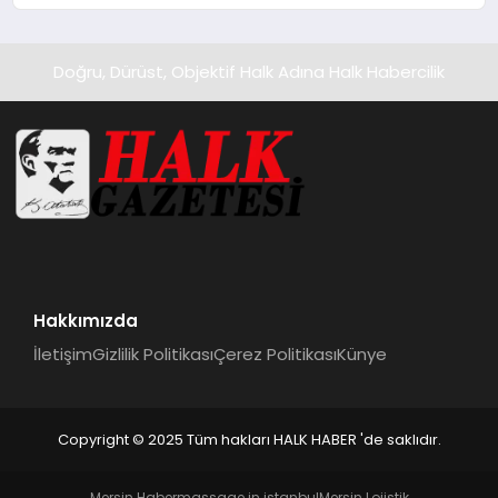
Doğru, Dürüst, Objektif Halk Adına Halk Habercilik
Hakkımızda
İletişim
Gizlilik Politikası
Çerez Politikası
Künye
Copyright © 2025 Tüm hakları HALK HABER 'de saklıdır.
Mersin Haber
massage in istanbul
Mersin Lojistik