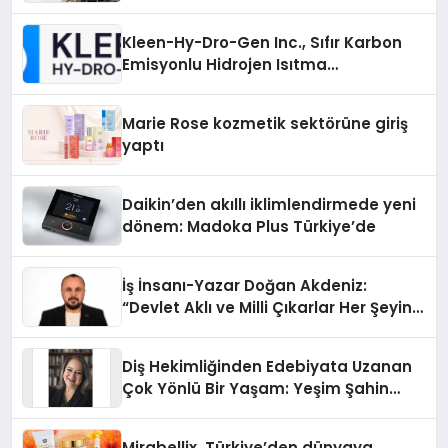
Kleen-Hy-Dro-Gen Inc., Sıfır Karbon
Emisyonlu Hidrojen Isıtma
Teknolojisinde ISO ve TSSA
Düzenleyici Onaylarını Aldı
Marie Rose kozmetik sektörüne giriş
yaptı
Daikin’den akıllı iklimlendirmede yeni
dönem: Madoka Plus Türkiye’de
İş İnsanı-Yazar Doğan Akdeniz:
“Devlet Aklı ve Milli Çıkarlar Her Şeyin
Üzerindedir”
Diş Hekimliğinden Edebiyata Uzanan
Çok Yönlü Bir Yaşam: Yeşim Şahin
Yaman
Mirabellix, Türkiye’den dünyaya