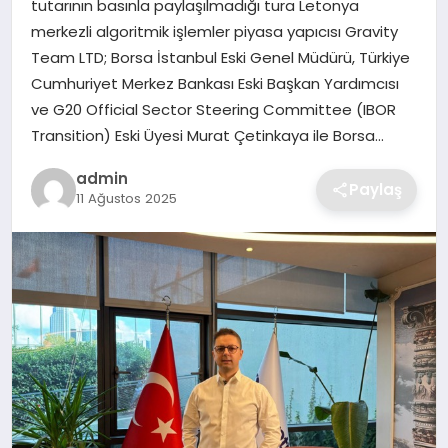
tutarının basınla paylaşılmadığı tura Letonya
SIYASET
merkezli algoritmik işlemler piyasa yapıcısı Gravity
Team LTD; Borsa İstanbul Eski Genel Müdürü, Türkiye
SPOR
Cumhuriyet Merkez Bankası Eski Başkan Yardımcısı
ve G20 Official Sector Steering Committee (IBOR
TEKNOLOJI
Transition) Eski Üyesi Murat Çetinkaya ile Borsa…
YAŞAM
admin
Paylaş
11 Ağustos 2025