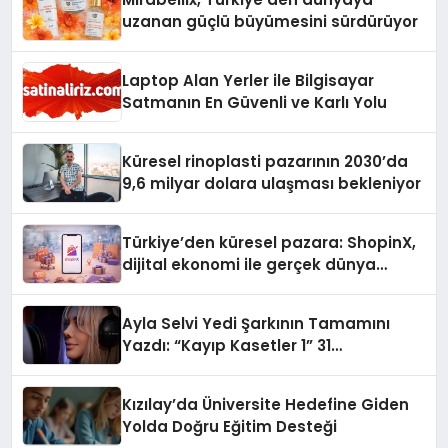
uzanan güçlü büyümesini sürdürüyor
Laptop Alan Yerler ile Bilgisayar
Satmanın En Güvenli ve Karlı Yolu
Küresel rinoplasti pazarının 2030’da
9,6 milyar dolara ulaşması bekleniyor
Türkiye’den küresel pazara: ShopinX,
dijital ekonomi ile gerçek dünya
alışverişini bir araya getirmeyi
hedefliyor
Ayla Selvi Yedi Şarkının Tamamını
Yazdı: “Kayıp Kasetler 1” 31
Temmuz’da Yayında
Kızılay’da Üniversite Hedefine Giden
Yolda Doğru Eğitim Desteği