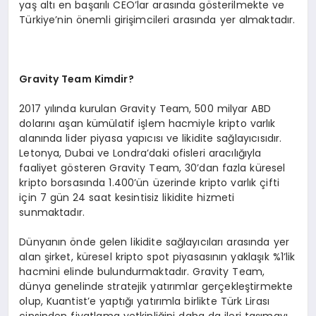
yaş altı en başarılı CEO’lar arasında gösterilmekte ve
Türkiye’nin önemli girişimcileri arasında yer almaktadır.
Gravity Team Kimdir?
2017 yılında kurulan Gravity Team, 500 milyar ABD
dolarını aşan kümülatif işlem hacmiyle kripto varlık
alanında lider piyasa yapıcısı ve likidite sağlayıcısıdır.
Letonya, Dubai ve Londra’daki ofisleri aracılığıyla
faaliyet gösteren Gravity Team, 30’dan fazla küresel
kripto borsasında 1.400’ün üzerinde kripto varlık çifti
için 7 gün 24 saat kesintisiz likidite hizmeti
sunmaktadır.
Dünyanın önde gelen likidite sağlayıcıları arasında yer
alan şirket, küresel kripto spot piyasasının yaklaşık %1’lik
hacmini elinde bulundurmaktadır. Gravity Team,
dünya genelinde stratejik yatırımlar gerçekleştirmekte
olup, Kuantist’e yaptığı yatırımla birlikte Türk Lirası
cinsinden fiyatlama yetkinliğini daha da ileri taşımayı