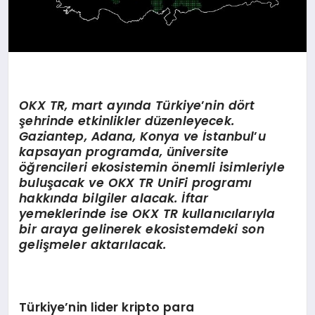
OKX TR,
mart ayında Türkiye
’
nin d
ö
rt
şehrinde etkinlikler düzenleyecek.
Gaziantep, Adana, Konya ve İstanbul
’
u
kapsayan programda, üniversite
öğrencileri ekosistemin
ö
nemli isimleriyle
buluşacak ve
OKX TR UniFi
programı
hakkında bilgiler alacak. İftar
yemeklerinde ise OKX TR kullanıcılarıyla
bir araya gelinerek ekosistemdeki son
gelişmeler aktarılacak.
Türkiye’nin lider kripto para