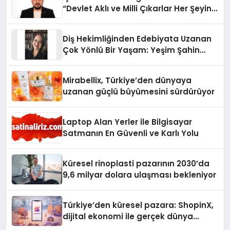
“Devlet Aklı ve Milli Çıkarlar Her Şeyin
Üzerindedir”
Diş Hekimliğinden Edebiyata Uzanan
Çok Yönlü Bir Yaşam: Yeşim Şahin
Yaman
Mirabellix, Türkiye’den dünyaya
uzanan güçlü büyümesini sürdürüyor
Laptop Alan Yerler ile Bilgisayar
Satmanın En Güvenli ve Karlı Yolu
Küresel rinoplasti pazarının 2030’da
9,6 milyar dolara ulaşması bekleniyor
Türkiye’den küresel pazara: ShopinX,
dijital ekonomi ile gerçek dünya
alışverişini bir araya getirmeyi