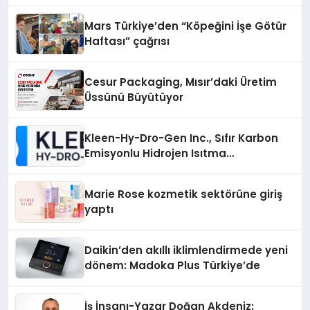
Mars Türkiye’den “Köpeğini İşe Götür
Haftası” çağrısı
Cesur Packaging, Mısır’daki Üretim
Üssünü Büyütüyor
Kleen-Hy-Dro-Gen Inc., Sıfır Karbon
Emisyonlu Hidrojen Isıtma
Teknolojisinde ISO ve TSSA
Düzenleyici Onaylarını Aldı
Marie Rose kozmetik sektörüne giriş
yaptı
Daikin’den akıllı iklimlendirmede yeni
dönem: Madoka Plus Türkiye’de
İş İnsanı-Yazar Doğan Akdeniz: