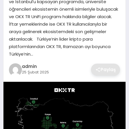
ve İstanbul’u kapsayan programda, üniversite
SIYASET
öğrencileri ekosistemin önemli isimleriyle buluşacak
ve OKX TR UniFi programı hakkında bilgiler alacak.
SPOR
İftar yemeklerinde ise OKX TR kullanıcılarıyla bir
araya gelinerek ekosistemdeki son gelişmeler
TEKNOLOJI
aktarılacak. Türkiye’nin lider kripto para
platformlarından OKX TR, Ramazan ayı boyunca
YAŞAM
Türkiye’nin…
admin
Paylaş
25 Şubat 2025