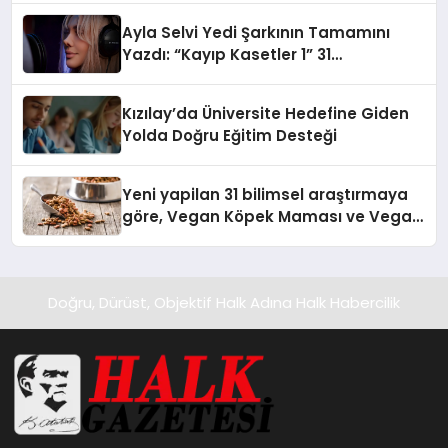
hedefliyor
Ayla Selvi Yedi Şarkının Tamamını
Yazdı: “Kayıp Kasetler 1” 31
Temmuz’da Yayında
Kızılay’da Üniversite Hedefine Giden
Yolda Doğru Eğitim Desteği
Yeni yapilan 31 bilimsel araştırmaya
göre, Vegan Köpek Maması ve Vegan
Kedi Mamasının İyi Sindirildiğini
Ortaya Koydu
Doğru, Dürüst, Objektif Halk Adına Halk Habercilik