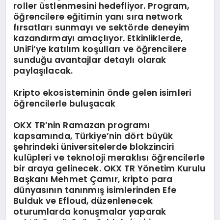
roller üstlenmesini hedefliyor. Program,
öğrencilere eğitimin yanı sıra network
fırsatları sunmayı ve sektörde deneyim
kazandırmayı amaçlıyor. Etkinliklerde,
UniFi’ye katılım koşulları ve öğrencilere
sunduğu avantajlar detaylı olarak
paylaşılacak.
K
ripto
ekosisteminin
ö
nde g
elen
isimleri
öğrencilerle buluşacak
OKX TR’nin Ramazan programı
kapsamında, Türkiye’nin dört büyük
şehrindeki üniversitelerde blokzinciri
kulüpleri ve teknoloji meraklısı öğrencilerle
bir araya gelinecek. OKX TR Yönetim Kurulu
Başkanı Mehmet Çamır, kripto para
dünyasının tanınmış isimlerinden Efe
Bulduk ve Efloud, düzenlenecek
oturumlarda konuşmalar yaparak