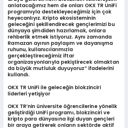
anlatacağımız hem de onları OKX TR UniFi
programıyla destekleyeceğimiz için çok
heyecanlıyız. Kripto ekosisteminin
geleceğini şekillendirecek gençlerimizi bu
dünyaya şimdiden hazırlamak, onlara
rehberlik etmek istiyoruz. Aynı zamanda
Ramazan ayının paylaşım ve dayanışma
ruhunu, kullanıcılarımızla
gerçekleştireceğimiz iftar
organizasyonlarıyla pekiştirecek olmaktan
da büyük mutluluk duyuyoruz” ifadelerini
kullandı.
O
KX TR UniFi
ile geleceğin blokzinciri
liderleri yetişiyor
OKX TR’nin üniversite öğrencilerine yönelik
geliştirdiği UniFi programı, blokzinciri ve
kripto para dünyasına ilgi duyan gençleri
bir araya getirerek onların sektörde aktif