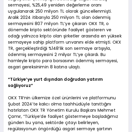
sermayesi, %25,49 yeniden değerleme oranı
uygulanarak 250 milyon TL olarak güncellenmişti.
Aralık 2024 itibarıyla 250 milyon TL olan ödenmiş
sermayesini 807 milyon TL’ye çıkaran OKX TR, o
dönemde kripto sektöründe faaliyet gösteren ve
odağı yalnızca kripto olan şirketler arasında en yüksek
sermayeye sahip platform unvanını elde etmişti. OKX
TR, gerçekleştirdiği %148’lik son sermaye artışıyla,
ödenmiş sermayesini 2 milyar TL’ye çıkardı. Bu
hamleyle kripto para borsasının ödenmiş sermayesi,
asgari gereksinimin 8 katına ulaştı.
“Türkiye’ye yurt dışından doğrudan yatırım
sağlıyoruz”
OKX TR’nin ülkemize özel ürünlerini ve platformunu
Şubat 2024’te kalıcı olma taahhüdüyle tanıttığını
hatırlatan OKX TR Yönetim Kurulu Başkanı Mehmet
Çamır, “Türkiye’de faaliyet göstermeye başladığımız
günden bu yana, sektörde çıtayı belirleyen,
regülasyonun öngördüğü asgari sermaye şartının