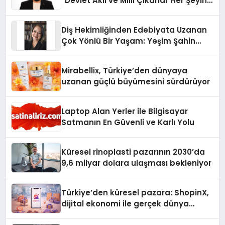
“Devlet Aklı ve Milli Çıkarlar Her Şeyin
Üzerindedir”
Diş Hekimliğinden Edebiyata Uzanan
Çok Yönlü Bir Yaşam: Yeşim Şahin
Yaman
Mirabellix, Türkiye’den dünyaya
uzanan güçlü büyümesini sürdürüyor
Laptop Alan Yerler ile Bilgisayar
Satmanın En Güvenli ve Karlı Yolu
Küresel rinoplasti pazarının 2030’da
9,6 milyar dolara ulaşması bekleniyor
Türkiye’den küresel pazara: ShopinX,
dijital ekonomi ile gerçek dünya
alışverişini bir araya getirmeyi