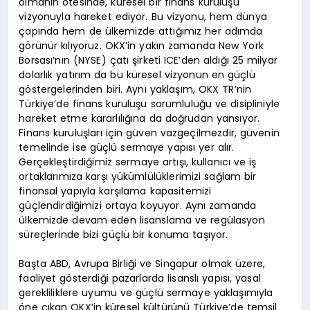
olmanın ötesinde, küresel bir finans kuruluşu
vizyonuyla hareket ediyor. Bu vizyonu, hem dünya
çapında hem de ülkemizde attığımız her adımda
görünür kılıyoruz. OKX’in yakın zamanda New York
Borsası’nın (NYSE) çatı şirketi ICE’den aldığı 25 milyar
dolarlık yatırım da bu küresel vizyonun en güçlü
göstergelerinden biri. Aynı yaklaşım, OKX TR’nin
Türkiye’de finans kuruluşu sorumluluğu ve disipliniyle
hareket etme kararlılığına da doğrudan yansıyor.
Finans kuruluşları için güven vazgeçilmezdir, güvenin
temelinde ise güçlü sermaye yapısı yer alır.
Gerçekleştirdiğimiz sermaye artışı, kullanıcı ve iş
ortaklarımıza karşı yükümlülüklerimizi sağlam bir
finansal yapıyla karşılama kapasitemizi
güçlendirdiğimizi ortaya koyuyor. Aynı zamanda
ülkemizde devam eden lisanslama ve regülasyon
süreçlerinde bizi güçlü bir konuma taşıyor.
Başta ABD, Avrupa Birliği ve Singapur olmak üzere,
faaliyet gösterdiği pazarlarda lisanslı yapısı, yasal
gerekliliklere uyumu ve güçlü sermaye yaklaşımıyla
öne çıkan OKX’in küresel kültürünü Türkiye’de temsil