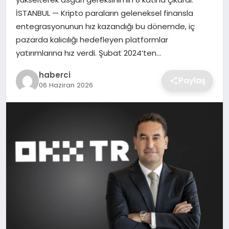
SIYASET
İSTANBUL — Kripto paraların geleneksel finansla
entegrasyonunun hız kazandığı bu dönemde, iç
SPOR
pazarda kalıcılığı hedefleyen platformlar
yatırımlarına hız verdi. Şubat 2024’ten…
TEKNOLOJI
haberci
Paylaş
06 Haziran 2026
YAŞAM