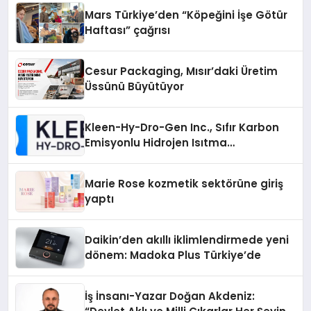
Mars Türkiye’den “Köpeğini İşe Götür
Haftası” çağrısı
Cesur Packaging, Mısır’daki Üretim
Üssünü Büyütüyor
Kleen-Hy-Dro-Gen Inc., Sıfır Karbon
Emisyonlu Hidrojen Isıtma
Teknolojisinde ISO ve TSSA
Düzenleyici Onaylarını Aldı
Marie Rose kozmetik sektörüne giriş
yaptı
Daikin’den akıllı iklimlendirmede yeni
dönem: Madoka Plus Türkiye’de
İş İnsanı-Yazar Doğan Akdeniz: