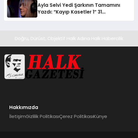
hedefliyor
Ayla Selvi Yedi Şarkının Tamamını
Yazdı: “Kayıp Kasetler 1” 31
Temmuz’da Yayında
Doğru, Dürüst, Objektif Halk Adına Halk Habercilik
Hakkımızda
İletişim
Gizlilik Politikası
Çerez Politikası
Künye