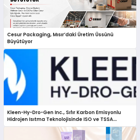
Cesur Packaging, Mısır’daki Üretim Üssünü
Büyütüyor
Kleen-Hy-Dro-Gen Inc., Sıfır Karbon Emisyonlu
Hidrojen Isıtma Teknolojisinde ISO ve TSSA
Düzenleyici Onaylarını Aldı