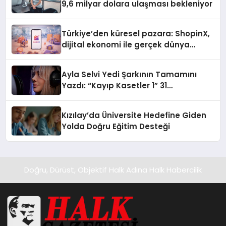
9,6 milyar dolara ulaşması bekleniyor
Türkiye’den küresel pazara: ShopinX,
dijital ekonomi ile gerçek dünya
alışverişini bir araya getirmeyi
hedefliyor
Ayla Selvi Yedi Şarkının Tamamını
Yazdı: “Kayıp Kasetler 1” 31
Temmuz’da Yayında
Kızılay’da Üniversite Hedefine Giden
Yolda Doğru Eğitim Desteği
Doğru, Dürüst, Objektif Halk Adına Halk Habercilik