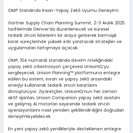
OMP Standında İnsan-Yapay Zekâ Uyumu Deneyimi
Gartner Supply Chain Planning Summit, 2-3 Aralık 2025
tarihlerinde Denver’da düzenlenecek ve küresel
tedarik zinciri liderlerini bir araya getirerek karmaşık
karar süreçlerinde yüksek etki yaratacak stratejiler ve
uygulamaları tartışmaya açacak.
OMP, 104 numaralı standında devrim niteliğindeki
yapay zekâ orkestrasyon çerçevesi UnisonIQ’yu
sergileyecek. Unison Planning™ platformuna entegre
edilen bu sistem, insan ve yapay zekâ arasındaki
sinerjiyi kullanarak tedarik zinciri kararlarını
dönüştürüyor. Ziyaretçiler, UnisonIQ’nun her zaman
aktif ajanları, Unison Companion yapay zekâ asistanı
ve gelişmiş AI motorları sayesinde tedarik zinciri
operasyonlarını nasıl yeniden şekillendirdiğini doğrudan
deneyimleyebilecek.
En yeni yapay zekâ yenilikleriyle desteklenen entegre