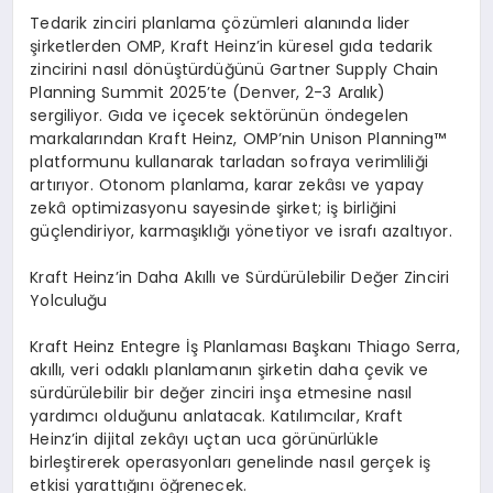
Tedarik zinciri planlama çözümleri alanında lider
şirketlerden OMP, Kraft Heinz’in küresel gıda tedarik
zincirini nasıl dönüştürdüğünü Gartner Supply Chain
Planning Summit 2025’te (Denver, 2-3 Aralık)
sergiliyor. Gıda ve içecek sektörünün öndegelen
markalarından Kraft Heinz, OMP’nin Unison Planning™
platformunu kullanarak tarladan sofraya verimliliği
artırıyor. Otonom planlama, karar zekâsı ve yapay
zekâ optimizasyonu sayesinde şirket; iş birliğini
güçlendiriyor, karmaşıklığı yönetiyor ve israfı azaltıyor.
Kraft Heinz’in Daha Akıllı ve Sürdürülebilir Değer Zinciri
Yolculuğu
Kraft Heinz Entegre İş Planlaması Başkanı Thiago Serra,
akıllı, veri odaklı planlamanın şirketin daha çevik ve
sürdürülebilir bir değer zinciri inşa etmesine nasıl
yardımcı olduğunu anlatacak. Katılımcılar, Kraft
Heinz’in dijital zekâyı uçtan uca görünürlükle
birleştirerek operasyonları genelinde nasıl gerçek iş
etkisi yarattığını öğrenecek.