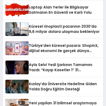
Laptop Alan Yerler ile Bilgisayar
Satmanın En Güvenli ve Karlı Yolu
Küresel rinoplasti pazarının 2030’da
9,6 milyar dolara ulaşması bekleniyor
Türkiye’den küresel pazara: ShopinX,
dijital ekonomi ile gerçek dünya
alışverişini bir araya getirmeyi
hedefliyor
Ayla Selvi Yedi Şarkının Tamamını
Yazdı: “Kayıp Kasetler 1” 31
Temmuz’da Yayında
Kızılay’da Üniversite Hedefine Giden
Yolda Doğru Eğitim Desteği
Yeni yapilan 31 bilimsel araştırmaya