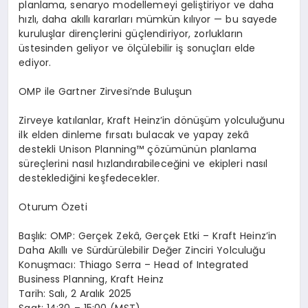
planlama, senaryo modellemeyi geliştiriyor ve daha
hızlı, daha akıllı kararları mümkün kılıyor — bu sayede
kuruluşlar dirençlerini güçlendiriyor, zorlukların
üstesinden geliyor ve ölçülebilir iş sonuçları elde
ediyor.
OMP ile Gartner Zirvesi’nde Buluşun
Zirveye katılanlar, Kraft Heinz’in dönüşüm yolculuğunu
ilk elden dinleme fırsatı bulacak ve yapay zekâ
destekli Unison Planning™ çözümünün planlama
süreçlerini nasıl hızlandırabileceğini ve ekipleri nasıl
desteklediğini keşfedecekler.
Oturum Özeti
Başlık: OMP: Gerçek Zekâ, Gerçek Etki – Kraft Heinz’in
Daha Akıllı ve Sürdürülebilir Değer Zinciri Yolculuğu
Konuşmacı: Thiago Serra – Head of Integrated
Business Planning, Kraft Heinz
Tarih: Salı, 2 Aralık 2025
Saat: 14:30 – 15:00 (MST)