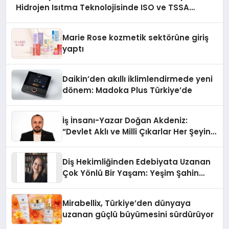
Hidrojen Isıtma Teknolojisinde ISO ve TSSA
Düzenleyici Onaylarını Aldı
Marie Rose kozmetik sektörüne giriş
yaptı
Daikin’den akıllı iklimlendirmede yeni
dönem: Madoka Plus Türkiye’de
İş İnsanı-Yazar Doğan Akdeniz:
“Devlet Aklı ve Milli Çıkarlar Her Şeyin
Üzerindedir”
Diş Hekimliğinden Edebiyata Uzanan
Çok Yönlü Bir Yaşam: Yeşim Şahin
Yaman
Mirabellix, Türkiye’den dünyaya
uzanan güçlü büyümesini sürdürüyor