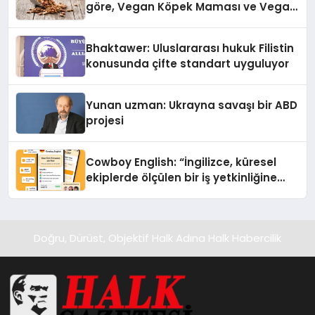
göre, Vegan Köpek Maması ve Vegan
Kedi Mamasının İyi Sindirildiğini
Ortaya Koydu
Bhaktawer: Uluslararası hukuk Filistin
konusunda çifte standart uyguluyor
Yunan uzman: Ukrayna savaşı bir ABD
projesi
Cowboy English: “İngilizce, küresel
ekiplerde ölçülen bir iş yetkinliğine
dönüşüyor”
Doğru, Dürüst, Objektif Halk Adına Halk Habercilik