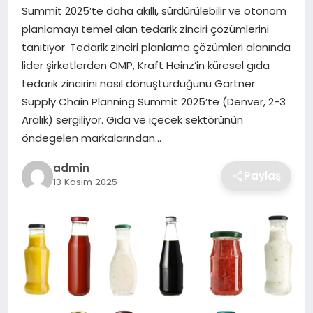
SIYASET
Summit 2025’te daha akıllı, sürdürülebilir ve otonom
planlamayı temel alan tedarik zinciri çözümlerini
SPOR
tanıtıyor. Tedarik zinciri planlama çözümleri alanında
lider şirketlerden OMP, Kraft Heinz’in küresel gıda
TEKNOLOJI
tedarik zincirini nasıl dönüştürdüğünü Gartner
Supply Chain Planning Summit 2025’te (Denver, 2-3
YAŞAM
Aralık) sergiliyor. Gıda ve içecek sektörünün
öndegelen markalarından…
admin
Paylaş
13 Kasım 2025