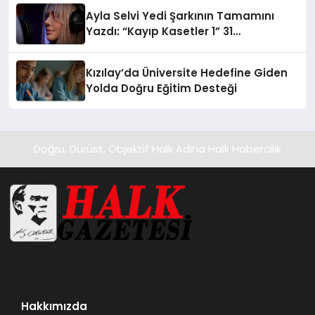
hedefliyor
Ayla Selvi Yedi Şarkının Tamamını
Yazdı: “Kayıp Kasetler 1” 31
Temmuz’da Yayında
Kızılay’da Üniversite Hedefine Giden
Yolda Doğru Eğitim Desteği
Doğru, Dürüst, Objektif Halk Adına Halk Habercilik
Hakkımızda