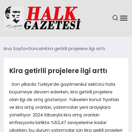
GÜNDEM
Ana Sayfa
Güncel
Kira getirili projelere ilgi arttı
DÜNYA
Kira getirili projelere ilgi arttı
EĞITIM
Son yıllarda Türkiye’de gayrimenkul sektörü hızla
EKONOMI
büyümeye devam ederken, kira getirili projelere
olan ilgi de artış gösteriyor. Yükselen konut fiyatları
MAGAZIN
ve kira artış oranları, yatırımcıları yeni arayışlara
yöneltiyor. 2024 itibarıyla kira artış oranları
SAĞLIK
enflasyonla birlikte %63,47 seviyelerine kadar
çıkarken, bu durum yatırımcılar için kira gelirli projeleri