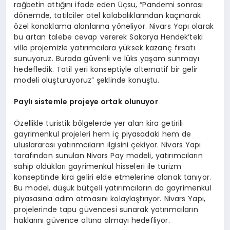
rağbetin attığını ifade eden Üçsu, “Pandemi sonrası
dönemde, tatilciler otel kalabalıklarından kaçınarak
özel konaklama alanlarına yöneliyor. Nivars Yapı olarak
bu artan talebe cevap vererek Sakarya Hendek’teki
villa projemizle yatırımcılara yüksek kazanç fırsatı
sunuyoruz. Burada güvenli ve lüks yaşam sunmayı
hedefledik. Tatil yeri konseptiyle alternatif bir gelir
modeli oluşturuyoruz” şeklinde konuştu.
Paylı sistemle projeye ortak olunuyor
Özellikle turistik bölgelerde yer alan kira getirili
gayrimenkul projeleri hem iç piyasadaki hem de
uluslararası yatırımcıların ilgisini çekiyor. Nivars Yapı
tarafından sunulan Nivars Pay modeli, yatırımcıların
sahip oldukları gayrimenkul hisseleri ile turizm
konseptinde kira geliri elde etmelerine olanak tanıyor.
Bu model, düşük bütçeli yatırımcıların da gayrimenkul
piyasasına adım atmasını kolaylaştırıyor. Nivars Yapı,
projelerinde tapu güvencesi sunarak yatırımcıların
haklarını güvence altına almayı hedefliyor.