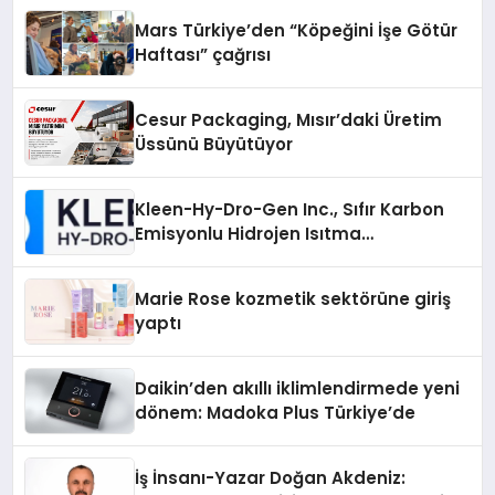
Mars Türkiye’den “Köpeğini İşe Götür
Haftası” çağrısı
Cesur Packaging, Mısır’daki Üretim
Üssünü Büyütüyor
Kleen-Hy-Dro-Gen Inc., Sıfır Karbon
Emisyonlu Hidrojen Isıtma
Teknolojisinde ISO ve TSSA
Düzenleyici Onaylarını Aldı
Marie Rose kozmetik sektörüne giriş
yaptı
Daikin’den akıllı iklimlendirmede yeni
dönem: Madoka Plus Türkiye’de
İş İnsanı-Yazar Doğan Akdeniz: