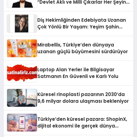
“Devlet Aklı ve Milli Çıkarlar Her Şeyin
Üzerindedir”
Diş Hekimliğinden Edebiyata Uzanan
Çok Yönlü Bir Yaşam: Yeşim Şahin
Yaman
Mirabellix, Türkiye’den dünyaya
uzanan güçlü büyümesini sürdürüyor
Laptop Alan Yerler ile Bilgisayar
Satmanın En Güvenli ve Karlı Yolu
Küresel rinoplasti pazarının 2030’da
9,6 milyar dolara ulaşması bekleniyor
Türkiye’den küresel pazara: ShopinX,
dijital ekonomi ile gerçek dünya
alışverişini bir araya getirmeyi