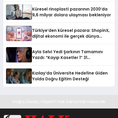
Küresel rinoplasti pazarının 2030’da
9,6 milyar dolara ulaşması bekleniyor
Türkiye’den küresel pazara: ShopinX,
dijital ekonomi ile gerçek dünya
alışverişini bir araya getirmeyi
hedefliyor
Ayla Selvi Yedi Şarkının Tamamını
Yazdı: “Kayıp Kasetler 1” 31
Temmuz’da Yayında
Kızılay’da Üniversite Hedefine Giden
Yolda Doğru Eğitim Desteği
Doğru, Dürüst, Objektif Halk Adına Halk Habercilik