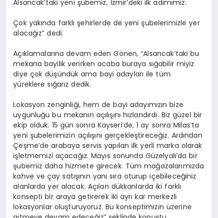
Alsancak’taki yeni şubemiz, İzmir’deki ilk adımımız.
Çok yakında farklı şehirlerde de yeni şubelerimizle yer
alacağız” dedi.
Açıklamalarına devam eden Gönen, “Alsancak’taki bu
mekana bayilik verirken acaba buraya sığabilir miyiz
diye çok düşündük ama bayi adayları ile tüm
yüreklere sığarız dedik.
Lokasyon zenginliği, hem de bayi adayımızın bize
uygunluğu bu mekanın açılışını hızlandırdı. Biz güzel bir
ekip olduk. 15 gün sonra Kayseri’de, 1 ay sonra Milas’ta
yeni şubelerimizin açılışını gerçekleştireceğiz. Ardından
Çeşme’de arabaya servis yapılan ilk yerli marka olarak
işletmemizi açacağız. Mayıs sonunda Güzelyalı’da bir
şubemiz daha hizmete girecek. Tüm mağazalarımızda
kahve ve çay satışının yanı sıra oturup içebileceğiniz
alanlarda yer alacak. Açılan dükkanlarda iki farklı
konsepti bir araya getirerek iki ayrı kar merkezli
lokasyonlar oluşturuyoruz. Bu konseptimizin üzerine
gitmeye devam edeceğiz” şeklinde konuştu.