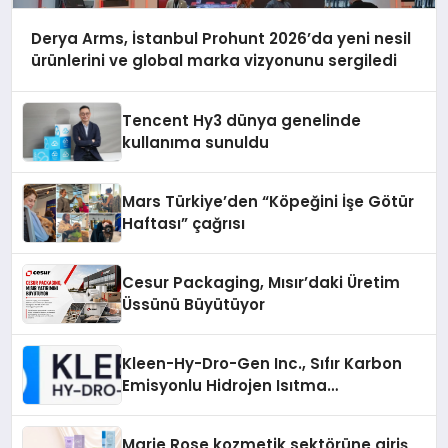
Derya Arms, İstanbul Prohunt 2026’da yeni nesil
ürünlerini ve global marka vizyonunu sergiledi
Tencent Hy3 dünya genelinde
kullanıma sunuldu
Mars Türkiye’den “Köpeğini İşe Götür
Haftası” çağrısı
Cesur Packaging, Mısır’daki Üretim
Üssünü Büyütüyor
Kleen-Hy-Dro-Gen Inc., Sıfır Karbon
Emisyonlu Hidrojen Isıtma
Teknolojisinde ISO ve TSSA
Düzenleyici Onaylarını Aldı
Marie Rose kozmetik sektörüne giriş