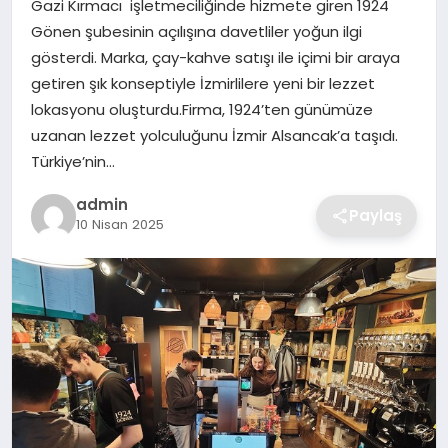
Gazi Kırmacı işletmeciliğinde hizmete giren 1924
SIYASET
Gönen şubesinin açılışına davetliler yoğun ilgi
gösterdi. Marka, çay-kahve satışı ile içimi bir araya
SPOR
getiren şık konseptiyle İzmirlilere yeni bir lezzet
lokasyonu oluşturdu.Firma, 1924’ten günümüze
TEKNOLOJI
uzanan lezzet yolculuğunu İzmir Alsancak’a taşıdı.
Türkiye’nin…
YAŞAM
admin
Paylaş
10 Nisan 2025