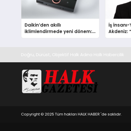
Daikin’den akıllı
İş İnsanı
iklimlendirmede yeni dönem:
Akdeniz: “
Madoka Plus Türkiye’de
Çıkarlar 
Doğru, Dürüst, Objektif Halk Adına Halk Habercilik
Copyright © 2025 Tüm hakları HALK HABER 'de saklıdır.