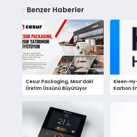
Benzer Haberler
Cesur Packaging, Mısır’daki
Kleen-Hy-
Üretim Üssünü Büyütüyor
Karbon Em
Isıtma Te
TSSA Düze
Aldı