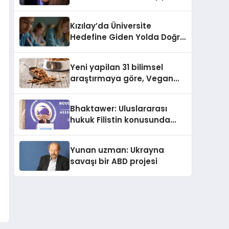
Kasetler 1” 31 Temmuz’da
Yayında
Kızılay’da Üniversite
Hedefine Giden Yolda Doğru
Eğitim Desteği
Yeni yapilan 31 bilimsel
araştırmaya göre, Vegan
Köpek Maması ve Vegan
Kedi Mamasının İyi
Bhaktawer: Uluslararası
Sindirildiğini Ortaya Koydu
hukuk Filistin konusunda
çifte standart uyguluyor
Yunan uzman: Ukrayna
savaşı bir ABD projesi