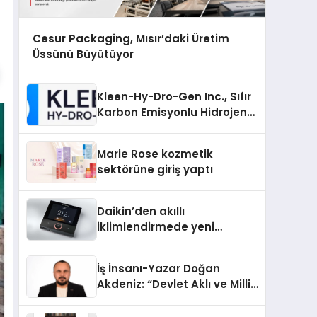
Cesur Packaging, Mısır’daki Üretim
Üssünü Büyütüyor
Kleen-Hy-Dro-Gen Inc., Sıfır
Karbon Emisyonlu Hidrojen
Isıtma Teknolojisinde ISO ve
TSSA Düzenleyici Onaylarını
Marie Rose kozmetik
Aldı
sektörüne giriş yaptı
Daikin’den akıllı
iklimlendirmede yeni
dönem: Madoka Plus
Türkiye’de
İş İnsanı-Yazar Doğan
Akdeniz: “Devlet Aklı ve Milli
Çıkarlar Her Şeyin
Üzerindedir”