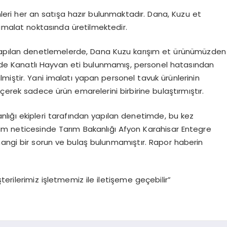
leri her an satışa hazır bulunmaktadır. Dana, Kuzu et
 imalat noktasında üretilmektedir.
 yapılan denetlemelerde, Dana Kuzu karışım et ürünümüzden
ilde Kanatlı Hayvan eti bulunmamış, personel hatasından
miştir. Yani imalatı yapan personel tavuk ürünlerinin
çerek sadece ürün emarelerini birbirine bulaştırmıştır.
nlığı ekipleri tarafından yapılan denetimde, bu kez
im neticesinde Tarım Bakanlığı Afyon Karahisar Entegre
hangi bir sorun ve bulaş bulunmamıştır. Rapor haberin
erilerimiz işletmemiz ile iletişeme geçebilir”