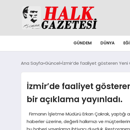
GÜNDEM
DÜNYA
EĞ
Ana Sayfa
Güncel
İzmir’de faaliyet gösteren Yeni 
İzmir’de faaliyet göstere
bir açıklama yayınladı.
Firmanın İşletme Müdürü Erkan Çakrak, yaptığı aç
haberler üzerine, değerli halkımızı ve müşterileri
bu haberi yayınlama ihtiyacı duyduk. Restoranımız