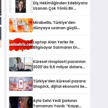
Diş Hekimliğinden Edebiyata
Uzanan Çok Yönlü Bir
Yaşam: Yeşim Şahin Yaman
Mirabellix, Türkiye’den
dünyaya uzanan güçlü
büyümesini sürdürüyor
Laptop Alan Yerler ile
Bilgisayar Satmanın En
Güvenli ve Karlı Yolu
Küresel rinoplasti pazarının
2030’da 9,6 milyar dolara
ulaşması bekleniyor
Türkiye’den küresel pazara:
ShopinX, dijital ekonomi ile
gerçek dünya alışverişini bir
araya getirmeyi hedefliyor
Ayla Selvi Yedi Şarkının
Tamamını Yazdı: “Kayıp