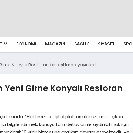
ITIM
EKONOMI
MAGAZIN
SAĞLIK
SIYASET
SPO
Girne Konyalı Restoran bir açıklama yayınladı.
n Yeni Girne Konyalı Restoran
ıklamada; “Hakkımızda dijital platformlar üzerinde çıkan
mizi bilgilendirmek, konuyu tüm detayları ile aydınlatmak için
 yaklaşık 10 yıldır hizmetine aralıksız devam etmektedir. Ve