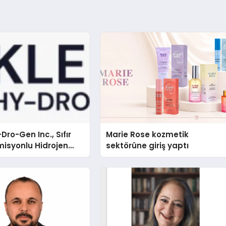
Dro-Gen Inc., Sıfır
Marie Rose kozmetik
isyonlu Hidrojen
sektörüne giriş yaptı
knolojisinde ISO ve
nleyici Onaylarını