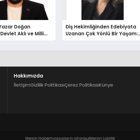
-Yazar Doğan
Diş Hekimliğinden Edebiyata
Devlet Aklı ve Milli
Uzanan Çok Yönlü Bir Yaşam:
Her Şeyin Üzerindedir”
Yeşim Şahin Yaman
Hakkımızda
İletişim
Gizlilik Politikası
Çerez Politikası
Künye
Mersin Haber
massage in istanbul
Mersin Lojistik