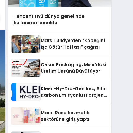
Tencent Hy3 dünya genelinde
kullanıma sunuldu
Mars Türkiye’den “Köpeğini
İşe Götür Haftası” çağrısı
Cesur Packaging, Mısır’daki
Üretim Üssünü Büyütüyor
Kleen-Hy-Dro-Gen Inc., Sıfır
Karbon Emisyonlu Hidrojen
Isıtma Teknolojisinde ISO ve
TSSA Düzenleyici Onaylarını
Marie Rose kozmetik
Aldı
sektörüne giriş yaptı