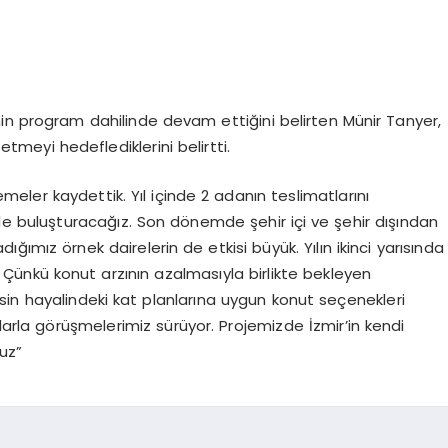
in program dahilinde devam ettiğini belirten Münir Tanyer,
 etmeyi hedeflediklerini belirtti.
emeler kaydettik. Yıl içinde 2 adanın teslimatlarını
yle buluşturacağız. Son dönemde şehir içi ve şehir dışından
ımız örnek dairelerin de etkisi büyük. Yılın ikinci yarısında
Çünkü konut arzının azalmasıyla birlikte bekleyen
esin hayalindeki kat planlarına uygun konut seçenekleri
alarla görüşmelerimiz sürüyor. Projemizde İzmir’in kendi
uz”