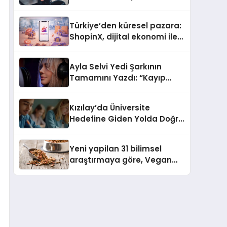
ulaşması bekleniyor
Türkiye’den küresel pazara:
ShopinX, dijital ekonomi ile
gerçek dünya alışverişini bir
araya getirmeyi hedefliyor
Ayla Selvi Yedi Şarkının
Tamamını Yazdı: “Kayıp
Kasetler 1” 31 Temmuz’da
Yayında
Kızılay’da Üniversite
Hedefine Giden Yolda Doğru
Eğitim Desteği
Yeni yapilan 31 bilimsel
araştırmaya göre, Vegan
Köpek Maması ve Vegan
Kedi Mamasının İyi
Sindirildiğini Ortaya Koydu