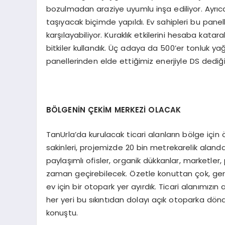
bozulmadan araziye uyumlu inşa ediliyor. Ayrıca 
taşıyacak biçimde yapıldı. Ev sahipleri bu panelle
karşılayabiliyor. Kuraklık etkilerini hesaba k
bitkiler kullandık. Üç adaya da 500’er tonluk y
panellerinden elde ettiğimiz enerjiyle DS dediği
BÖLGENİN ÇEKİM MERKEZİ OLACAK
TanUrla’da kurulacak ticari alanların bölge için
sakinleri, projemizde 20 bin metrekarelik alanda
paylaşımlı ofisler, organik dükkanlar, marketle
zaman geçirebilecek. Özetle konuttan çok, ger
ev için bir otopark yer ayırdık. Ticari alanımız
her yeri bu sıkıntıdan dolayı açık otoparka dön
konuştu.