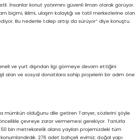
li. İnsanlar konut yatırımını güvenli liman olarak görüyor.
m biçimi, iklimi, ulaşım kolaylığı ve tatil merkezlerine olan
ediyor. Bu nedenle talep artışı da sürüyor” diye konuştu.
eneli ve yurt dışından ilgi görmeye devam ettiğini
l alan ve sosyal donatılara sahip projelerin bir adım öne
arla mümkün olduğunu dile getiren Tanyer, sözlerini şöyle
n öncelikle çevreye zarar vermemesi gerekiyor. TanUrla
 250 bin metrekarelik alana yayılan projemizdeki tüm
 konumlandırdık. 276 adet bahçeli evimiz; doğal yapı