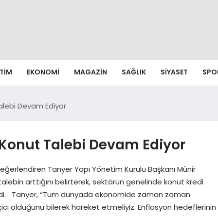
ITIM
EKONOMI
MAGAZIN
SAĞLIK
SIYASET
SPO
 Talebi Devam Ediyor
r; Konut Talebi Devam Ediyor
eğerlendiren Tanyer Yapı Yönetim Kurulu Başkanı Münir
talebin arttığını belirterek, sektörün genelinde konut kredi
getirdi. Tanyer, “Tüm dünyada ekonomide zaman zaman
ici olduğunu bilerek hareket etmeliyiz. Enflasyon hedeflerinin