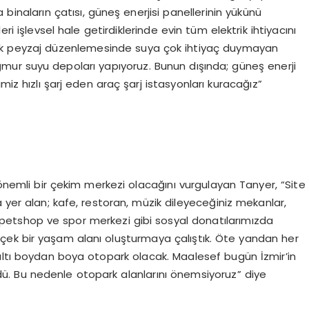
binaların çatısı, güneş enerjisi panellerinin yükünü
ri işlevsel hale getirdiklerinde evin tüm elektrik ihtiyacını
atarak peyzaj düzenlemesinde suya çok ihtiyaç duymayan
ağmur suyu depoları yapıyoruz. Bunun dışında; güneş enerji
miz hızlı şarj eden araç şarj istasyonları kuracağız”
 önemli bir çekim merkezi olacağını vurgulayan Tanyer, “Site
 yer alan; kafe, restoran, müzik dileyeceğiniz mekanlar,
r, petshop ve spor merkezi gibi sosyal donatılarımızda
çek bir yaşam alanı oluşturmaya çalıştık. Öte yandan her
ın altı boydan boya otopark olacak. Maalesef bugün İzmir’in
dü. Bu nedenle otopark alanlarını önemsiyoruz” diye