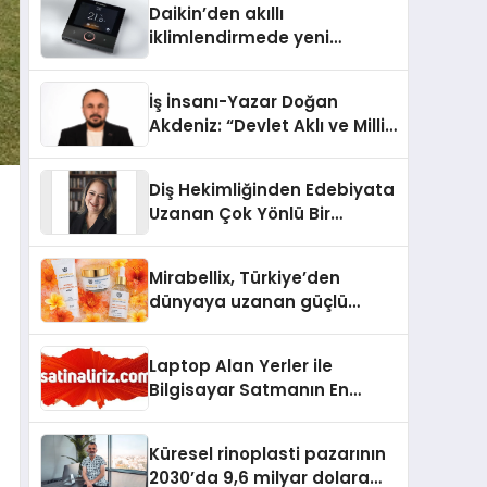
Daikin’den akıllı
iklimlendirmede yeni
dönem: Madoka Plus
Türkiye’de
İş İnsanı-Yazar Doğan
Akdeniz: “Devlet Aklı ve Milli
Çıkarlar Her Şeyin
Üzerindedir”
Diş Hekimliğinden Edebiyata
Uzanan Çok Yönlü Bir
Yaşam: Yeşim Şahin Yaman
Mirabellix, Türkiye’den
dünyaya uzanan güçlü
büyümesini sürdürüyor
Laptop Alan Yerler ile
Bilgisayar Satmanın En
Güvenli ve Karlı Yolu
Küresel rinoplasti pazarının
2030’da 9,6 milyar dolara