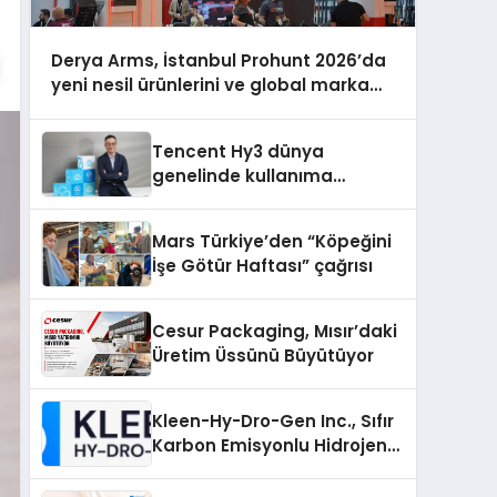
Derya Arms, İstanbul Prohunt 2026’da
yeni nesil ürünlerini ve global marka
vizyonunu sergiledi
Tencent Hy3 dünya
genelinde kullanıma
sunuldu
Mars Türkiye’den “Köpeğini
İşe Götür Haftası” çağrısı
Cesur Packaging, Mısır’daki
Üretim Üssünü Büyütüyor
Kleen-Hy-Dro-Gen Inc., Sıfır
Karbon Emisyonlu Hidrojen
Isıtma Teknolojisinde ISO ve
TSSA Düzenleyici Onaylarını