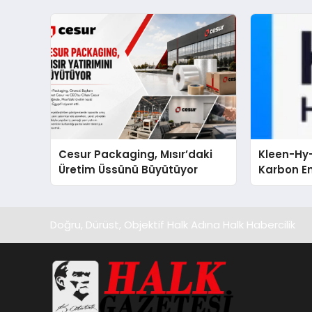
sergiledi
Cesur Packaging, Mısır’daki
Kleen-Hy-
Üretim Üssünü Büyütüyor
Karbon Em
Isıtma Te
TSSA Düze
Aldı
Doğru, Dürüst, Objektif Halk Adına Halk Habercilik