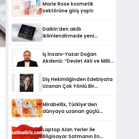
Marie Rose kozmetik
Aldı
sektörüne giriş yaptı
Daikin’den akıllı
iklimlendirmede yeni
dönem: Madoka Plus
Türkiye’de
İş İnsanı-Yazar Doğan
Akdeniz: “Devlet Aklı ve Milli
Çıkarlar Her Şeyin
Üzerindedir”
Diş Hekimliğinden Edebiyata
Uzanan Çok Yönlü Bir
Yaşam: Yeşim Şahin Yaman
Mirabellix, Türkiye’den
dünyaya uzanan güçlü
büyümesini sürdürüyor
Laptop Alan Yerler ile
Bilgisayar Satmanın En