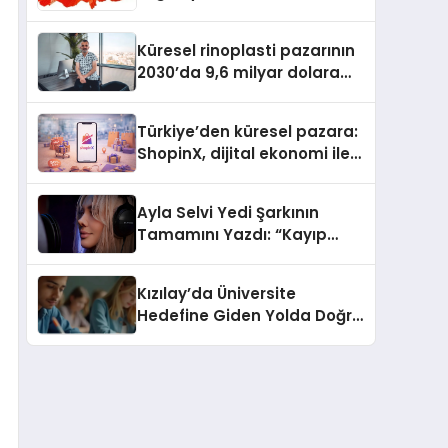
Güvenli ve Karlı Yolu
Küresel rinoplasti pazarının
2030’da 9,6 milyar dolara
ulaşması bekleniyor
Türkiye’den küresel pazara:
ShopinX, dijital ekonomi ile
gerçek dünya alışverişini bir
araya getirmeyi hedefliyor
Ayla Selvi Yedi Şarkının
Tamamını Yazdı: “Kayıp
Kasetler 1” 31 Temmuz’da
Yayında
Kızılay’da Üniversite
Hedefine Giden Yolda Doğru
Eğitim Desteği