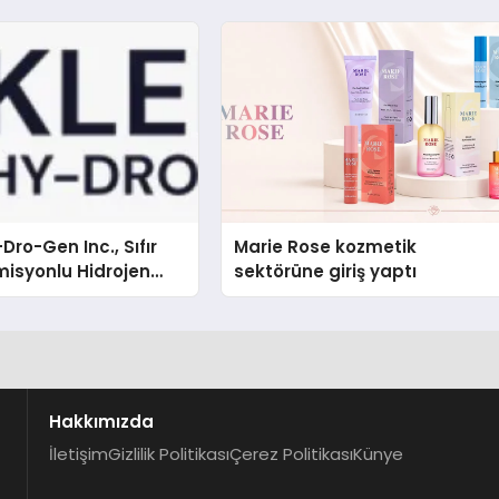
Dro-Gen Inc., Sıfır
Marie Rose kozmetik
isyonlu Hidrojen
sektörüne giriş yaptı
knolojisinde ISO ve
nleyici Onaylarını
Hakkımızda
İletişim
Gizlilik Politikası
Çerez Politikası
Künye