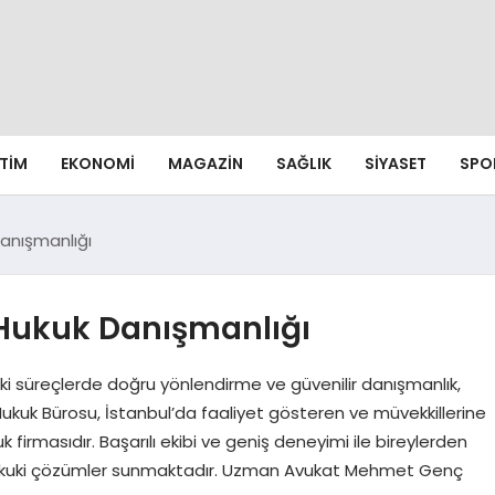
ITIM
EKONOMI
MAGAZIN
SAĞLIK
SIYASET
SPO
anışmanlığı
 Hukuk Danışmanlığı
i süreçlerde doğru yönlendirme ve güvenilir danışmanlık,
Hukuk Bürosu, İstanbul’da faaliyet gösteren ve müvekkillerine
 firmasıdır. Başarılı ekibi ve geniş deneyimi ile bireylerden
hukuki çözümler sunmaktadır. Uzman Avukat Mehmet Genç