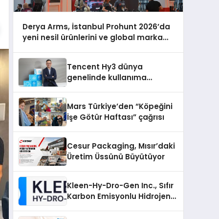
Derya Arms, İstanbul Prohunt 2026’da
yeni nesil ürünlerini ve global marka
vizyonunu sergiledi
Tencent Hy3 dünya
genelinde kullanıma
sunuldu
Mars Türkiye’den “Köpeğini
İşe Götür Haftası” çağrısı
Cesur Packaging, Mısır’daki
Üretim Üssünü Büyütüyor
Kleen-Hy-Dro-Gen Inc., Sıfır
Karbon Emisyonlu Hidrojen
Isıtma Teknolojisinde ISO ve
TSSA Düzenleyici Onaylarını