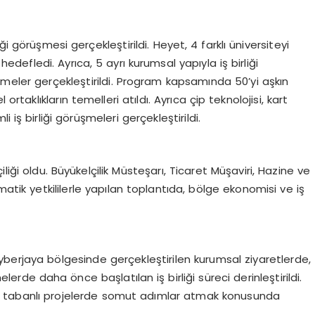
i görüşmesi gerçekleştirildi. Heyet, 4 farklı üniversiteyi
edefledi. Ayrıca, 5 ayrı kurumsal yapıyla iş birliği
üşmeler gerçekleştirildi. Program kapsamında 50’yi aşkın
ortaklıkların temelleri atıldı. Ayrıca çip teknolojisi, kart
i iş birliği görüşmeleri gerçekleştirildi.
liği oldu. Büyükelçilik Müsteşarı, Ticaret Müşaviri, Hazine ve
matik yetkililerle yapılan toplantıda, bölge ekonomisi ve iş
yberjaya bölgesinde gerçekleştirilen kurumsal ziyaretlerde,
erde daha önce başlatılan iş birliği süreci derinleştirildi.
Ar-Ge tabanlı projelerde somut adımlar atmak konusunda