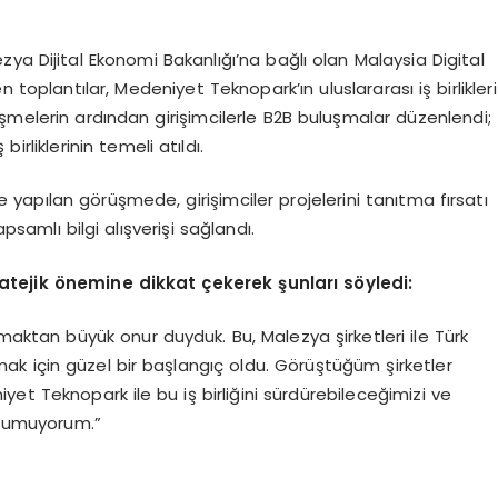
ya Dijital Ekonomi Bakanlığı’na bağlı olan Malaysia Digital
toplantılar, Medeniyet Teknopark’ın uluslararası iş birlikleri
şmelerin ardından girişimcilerle B2B buluşmalar düzenlendi;
irliklerinin temeli atıldı.
e yapılan görüşmede, girişimciler projelerini tanıtma fırsatı
psamlı bilgi alışverişi sağlandı.
ratejik
ö
nemine dikkat çekerek şunları s
ö
yledi:
aktan büyük onur duyduk. Bu, Malezya şirketleri ile Türk
aramak için güzel bir başlangıç oldu. Görüştüğüm şirketler
niyet Teknopark ile bu iş birliğini sürdürebileceğimizi ve
i umuyorum.”