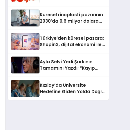
Güvenli ve Karlı Yolu
Küresel rinoplasti pazarının
2030’da 9,6 milyar dolara
ulaşması bekleniyor
Türkiye’den küresel pazara:
ShopinX, dijital ekonomi ile
gerçek dünya alışverişini bir
araya getirmeyi hedefliyor
Ayla Selvi Yedi Şarkının
Tamamını Yazdı: “Kayıp
Kasetler 1” 31 Temmuz’da
Yayında
Kızılay’da Üniversite
Hedefine Giden Yolda Doğru
Eğitim Desteği