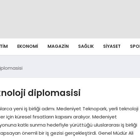
ITIM
EKONOMI
MAGAZIN
SAĞLIK
SIYASET
SPO
iplomasisi
noloji diplomasisi
ca yeni iş birliği adımı. Medeniyet Teknopark, yerli teknoloji
r için küresel fırsatların kapısını aralıyor. Medeniyet
yonuna katkı sunma hedefiyle yürüttüğü uluslararası iş birliği
psayan önemli bir iş gezisi gerçekleştirdi. Genel Müdür Ali