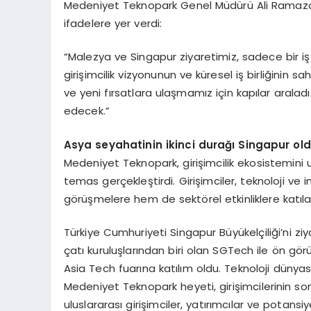
Medeniyet Teknopark Genel Müdürü Ali Ramazan
ifadelere yer verdi:
“Malezya ve Singapur ziyaretimiz, sadece bir iş
girişimcilik vizyonunun ve küresel iş birliğinin
ve yeni fırsatlara ulaşmamız için kapılar aralad
edecek.”
Asya seyahatinin ikinci durağı Singapur ol
Medeniyet Teknopark, girişimcilik ekosistemini 
temas gerçekleştirdi. Girişimciler, teknoloji v
görüşmelere hem de sektörel etkinliklere katılarak
Türkiye Cumhuriyeti Singapur Büyükelçiliği’ni 
çatı kuruluşlarından biri olan SGTech ile ön gö
Asia Tech fuarına katılım oldu. Teknoloji dünyas
Medeniyet Teknopark heyeti, girişimcilerinin son
uluslararası girişimciler, yatırımcılar ve potans