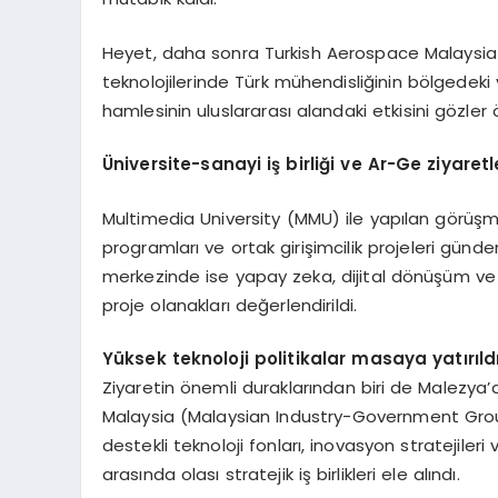
Heyet, daha sonra Turkish Aerospace Malaysia 
teknolojilerinde Türk mühendisliğinin bölgedeki y
hamlesinin uluslararası alandaki etkisini gözler
Ü
niversite-sanayi iş birliği ve Ar-Ge ziyaretl
Multimedia University (MMU) ile yapılan görüşmel
programları ve ortak girişimcilik projeleri g
merkezinde ise yapay zeka, dijital dönüşüm ve ak
proje olanakları değerlendirildi.
Y
üksek teknoloji politikalar masaya yatırıld
Ziyaretin önemli duraklarından biri de Malezya’d
Malaysia (Malaysian Industry-Government Grou
destekli teknoloji fonları, inovasyon stratejileri
arasında olası stratejik iş birlikleri ele alındı.