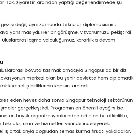
 Tak, ziyaretin ardından yaptığı değerlendirmede şu
 gezisi değil; aynı zamanda teknoloji diplomasisinin,
 sahaya yansımasıydı. Her bir görüşme, vizyonumuzu pekiştirdi
ı. Uluslararasılaşma yolculuğumuz, kararlılıkla devam
du
uluslararası boyuta taşımak amacıyla Singapur’da bir dizi
e inovasyonun merkezi olan bu şehir devlette hem diplomatik
 küresel iş birliklerinin kapısını araladı.
ziyaret eden heyet daha sonra Singapur teknoloji sektörünün
rüşmeler gerçekleştirdi. Programın en önemli ayağını ise
ının en büyük organizasyonlarından biri olan bu etkinlikte,
 teknoloji ürün ve hizmetleri yerinde inceleyerek;
iyel iş ortaklarıyla doğrudan temas kurma fırsatı yakaladılar.