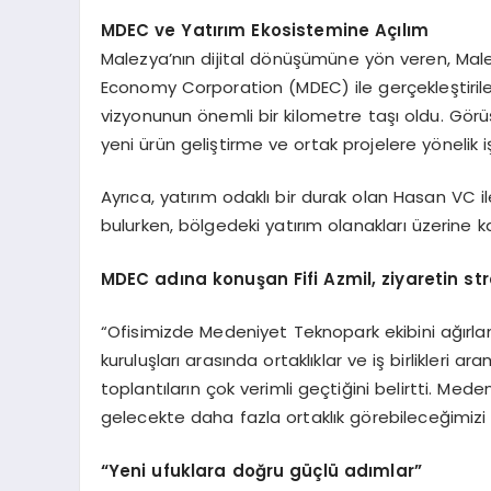
MDEC ve Yatırım Ekosistemine Açılım
Malezya’nın dijital dönüşümüne yön veren, Malez
Economy Corporation (MDEC) ile gerçekleştirilen 
vizyonunun önemli bir kilometre taşı oldu. Görü
yeni ürün geliştirme ve ortak projelere yönelik iş b
Ayrıca, yatırım odaklı bir durak olan Hasan VC il
bulurken, bölgedeki yatırım olanakları üzerine ka
MDEC ad
ına konuşan Fifi Azmil, ziyaretin st
“Ofisimizde Medeniyet Teknopark ekibini ağırlam
kuruluşları arasında ortaklıklar ve iş birlikleri 
toplantıların çok verimli geçtiğini belirtti. Mede
gelecekte daha fazla ortaklık görebileceğimiz
“
Yeni ufuklara doğru güçlü adımlar”