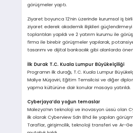
görüşmeler yaptı.
Ziyaret boyunca 12’nin üzerinde kurumsal iş birliğ
ziyaret ederek akademik ilişkileri güçlendirmeyi h
toplantıları yapıldı ve 2 yatırım kurumu ile gör
firma ile birebir görüşmeler yapılarak, potansiyel 
tasarımı ve dijital bankacılık gibi alanlarda öneml
İlk Durak T.C. Kuala Lumpur Büyü
kel
çiliği
Programın ilk durağı, T.C. Kuala Lumpur Büyükelçi
Maliye Müşaviri, Eğitim Temsilcisi ve diğer diplo
yapma kültürüne dair konular masaya yatırıldı.
Cyberjaya
’
da
yoğun temaslar
Malezya’nın teknoloji ve inovasyon üssü olan C
ilk olarak Cyberview Sdn Bhd ile yapılan görüşmel
Taraflar, girişimcilik, teknoloji transferi ve 
mutabık kaldı.