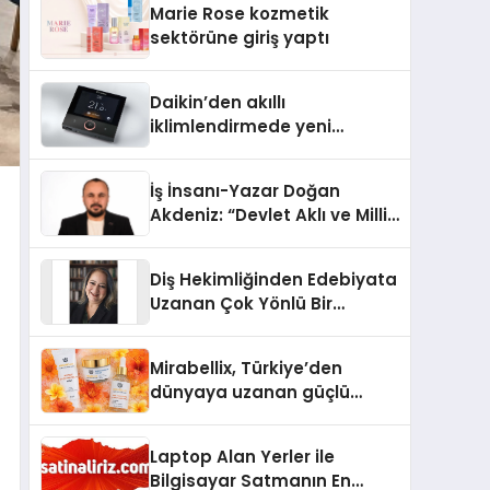
Marie Rose kozmetik
Aldı
sektörüne giriş yaptı
Daikin’den akıllı
iklimlendirmede yeni
dönem: Madoka Plus
Türkiye’de
İş İnsanı-Yazar Doğan
Akdeniz: “Devlet Aklı ve Milli
Çıkarlar Her Şeyin
Üzerindedir”
Diş Hekimliğinden Edebiyata
Uzanan Çok Yönlü Bir
Yaşam: Yeşim Şahin Yaman
Mirabellix, Türkiye’den
dünyaya uzanan güçlü
büyümesini sürdürüyor
Laptop Alan Yerler ile
Bilgisayar Satmanın En