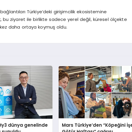
 bağlantıları Türkiye’deki girişimcilik ekosistemine
bu ziyaret ile birlikte sadece yerel değil, küresel ölçekte
bir kez daha ortaya koymuş oldu.
Hy3 dünya genelinde
Mars Türkiye’den “Köpeğini İş
a sunuldu
Götür Haftası” çağrısı