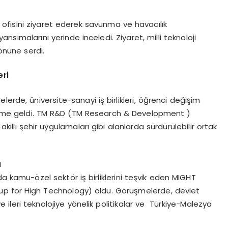
ofisini ziyaret ederek savunma ve havacılık
ansımalarını yerinde inceledi. Ziyaret, milli teknoloji
 önüne serdi.
eri
erde, üniversite-sanayi iş birlikleri, öğrenci değişim
ündeme geldi. TM R&D (TM Research & Development )
ıllı şehir uygulamaları gibi alanlarda sürdürülebilir ortak
ı
a kamu-özel sektör iş birliklerini teşvik eden MIGHT
p for High Technology) oldu. Görüşmelerde, devlet
 ve ileri teknolojiye yönelik politikalar ve Türkiye-Malezya