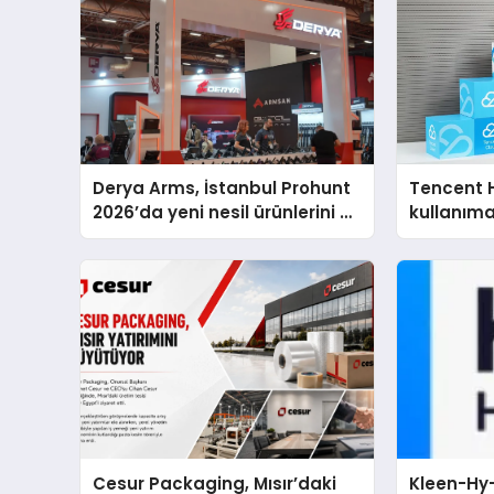
Derya Arms, İstanbul Prohunt
Tencent 
2026’da yeni nesil ürünlerini ve
kullanım
global marka vizyonunu
sergiledi
Cesur Packaging, Mısır’daki
Kleen-Hy-