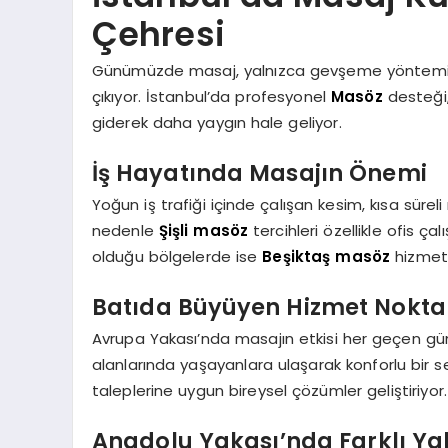
Çehresi
Günümüzde masaj, yalnızca gevşeme yöntemi değ
çıkıyor. İstanbul’da profesyonel
Masöz
desteği,
giderek daha yaygın hale geliyor.
İş Hayatında Masajın Önemi
Yoğun iş trafiği içinde çalışan kesim, kısa sürel
nedenle
Şişli masöz
tercihleri özellikle ofis ç
olduğu bölgelerde ise
Beşiktaş masöz
hizmetl
Batıda Büyüyen Hizmet Nokta
Avrupa Yakası’nda masajın etkisi her geçen gün
alanlarında yaşayanlara ulaşarak konforlu bir se
taleplerine uygun bireysel çözümler geliştiriyor.
Anadolu Yakası’nda Farklı Ya