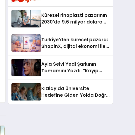
Güvenli ve Karlı Yolu
Küresel rinoplasti pazarının
2030’da 9,6 milyar dolara
ulaşması bekleniyor
Türkiye’den küresel pazara:
ShopinX, dijital ekonomi ile
gerçek dünya alışverişini bir
araya getirmeyi hedefliyor
Ayla Selvi Yedi Şarkının
Tamamını Yazdı: “Kayıp
Kasetler 1” 31 Temmuz’da
Yayında
Kızılay’da Üniversite
Hedefine Giden Yolda Doğru
Eğitim Desteği