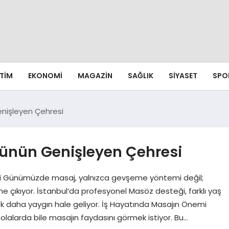
ITIM
EKONOMI
MAGAZIN
SAĞLIK
SIYASET
SPO
enişleyen Çehresi
rünün Genişleyen Çehresi
si Günümüzde masaj, yalnızca gevşeme yöntemi değil;
öne çıkıyor. İstanbul’da profesyonel Masöz desteği, farklı yaş
ek daha yaygın hale geliyor. İş Hayatında Masajın Önemi
 molalarda bile masajın faydasını görmek istiyor. Bu…