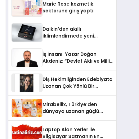
Marie Rose kozmetik
Aldı
sektörüne giriş yaptı
Daikin’den akıllı
iklimlendirmede yeni
dönem: Madoka Plus
Türkiye’de
İş İnsanı-Yazar Doğan
Akdeniz: “Devlet Aklı ve Milli
Çıkarlar Her Şeyin
Üzerindedir”
Diş Hekimliğinden Edebiyata
Uzanan Çok Yönlü Bir
Yaşam: Yeşim Şahin Yaman
Mirabellix, Türkiye’den
dünyaya uzanan güçlü
büyümesini sürdürüyor
Laptop Alan Yerler ile
Bilgisayar Satmanın En