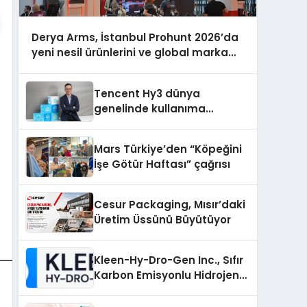
Derya Arms, İstanbul Prohunt 2026’da
yeni nesil ürünlerini ve global marka
vizyonunu sergiledi
Tencent Hy3 dünya
genelinde kullanıma
sunuldu
Mars Türkiye’den “Köpeğini
İşe Götür Haftası” çağrısı
Cesur Packaging, Mısır’daki
Üretim Üssünü Büyütüyor
Kleen-Hy-Dro-Gen Inc., Sıfır
Karbon Emisyonlu Hidrojen
Isıtma Teknolojisinde ISO ve
TSSA Düzenleyici Onaylarını