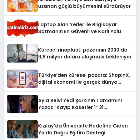
uzanan güçlü büyümesini sürdürüyor
Laptop Alan Yerler ile Bilgisayar
Satmanın En Güvenli ve Karlı Yolu
Küresel rinoplasti pazarının 2030’da
9,6 milyar dolara ulaşması bekleniyor
Türkiye’den küresel pazara: ShopinX,
dijital ekonomi ile gerçek dünya
alışverişini bir araya getirmeyi
hedefliyor
Ayla Selvi Yedi Şarkının Tamamını
Yazdı: “Kayıp Kasetler 1” 31
Temmuz’da Yayında
Kızılay’da Üniversite Hedefine Giden
Yolda Doğru Eğitim Desteği