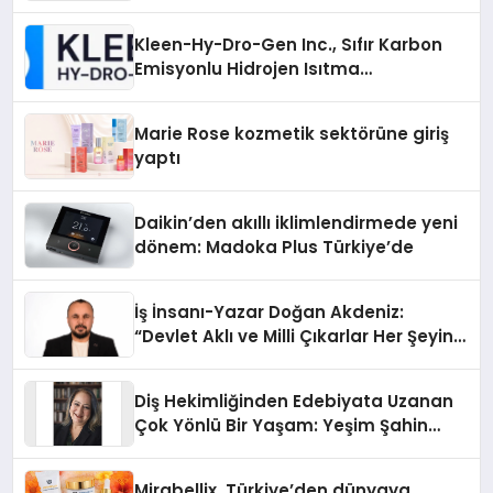
Kleen-Hy-Dro-Gen Inc., Sıfır Karbon
Emisyonlu Hidrojen Isıtma
Teknolojisinde ISO ve TSSA
Düzenleyici Onaylarını Aldı
Marie Rose kozmetik sektörüne giriş
yaptı
Daikin’den akıllı iklimlendirmede yeni
dönem: Madoka Plus Türkiye’de
İş İnsanı-Yazar Doğan Akdeniz:
“Devlet Aklı ve Milli Çıkarlar Her Şeyin
Üzerindedir”
Diş Hekimliğinden Edebiyata Uzanan
Çok Yönlü Bir Yaşam: Yeşim Şahin
Yaman
Mirabellix, Türkiye’den dünyaya