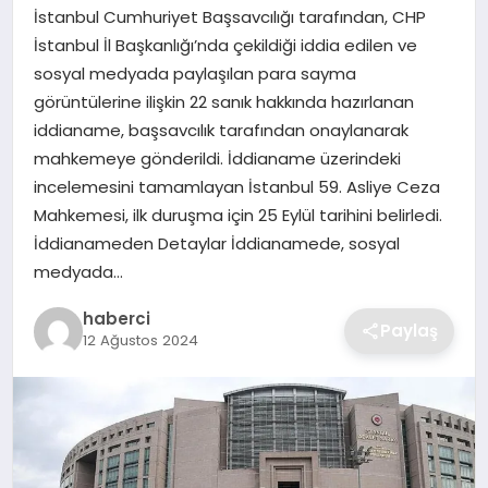
SIYASET
İstanbul Cumhuriyet Başsavcılığı tarafından, CHP
İstanbul İl Başkanlığı’nda çekildiği iddia edilen ve
SPOR
sosyal medyada paylaşılan para sayma
görüntülerine ilişkin 22 sanık hakkında hazırlanan
TEKNOLOJI
iddianame, başsavcılık tarafından onaylanarak
mahkemeye gönderildi. İddianame üzerindeki
YAŞAM
incelemesini tamamlayan İstanbul 59. Asliye Ceza
Mahkemesi, ilk duruşma için 25 Eylül tarihini belirledi.
İddianameden Detaylar İddianamede, sosyal
medyada…
haberci
Paylaş
12 Ağustos 2024