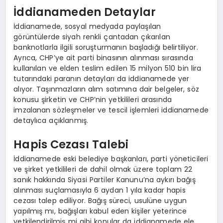
İddianameden Detaylar
İddianamede, sosyal medyada paylaşılan
görüntülerde siyah renkli çantadan çıkarılan
banknotlarla ilgili soruşturmanın başladığı belirtiliyor.
Ayrıca, CHP’ye ait parti binasının alınması sırasında
kullanılan ve elden teslim edilen 15 milyon 510 bin lira
tutarındaki paranın detayları da iddianamede yer
alıyor. Taşınmazların alım satımına dair belgeler, söz
konusu şirketin ve CHP’nin yetkilileri arasında
imzalanan sözleşmeler ve tescil işlemleri iddianamede
detaylıca açıklanmış.
Hapis Cezası Talebi
İddianamede eski belediye başkanları, parti yöneticileri
ve şirket yetkilileri de dahil olmak üzere toplam 22
sanık hakkında Siyasi Partiler Kanunu’na aykırı bağış
alınması suçlamasıyla 6 aydan 1 yıla kadar hapis
cezası talep ediliyor. Bağış süreci, usulüne uygun
yapılmış mı, bağışları kabul eden kişiler yeterince
yetkilendirilmiş mi gibi konular da iddianamede ele