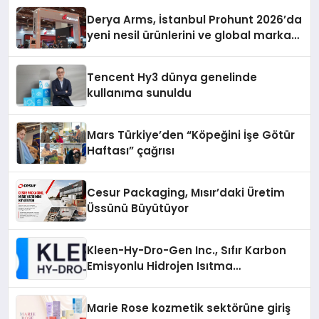
Derya Arms, İstanbul Prohunt 2026’da
yeni nesil ürünlerini ve global marka
vizyonunu sergiledi
Tencent Hy3 dünya genelinde
kullanıma sunuldu
Mars Türkiye’den “Köpeğini İşe Götür
Haftası” çağrısı
Cesur Packaging, Mısır’daki Üretim
Üssünü Büyütüyor
Kleen-Hy-Dro-Gen Inc., Sıfır Karbon
Emisyonlu Hidrojen Isıtma
Teknolojisinde ISO ve TSSA
Düzenleyici Onaylarını Aldı
Marie Rose kozmetik sektörüne giriş