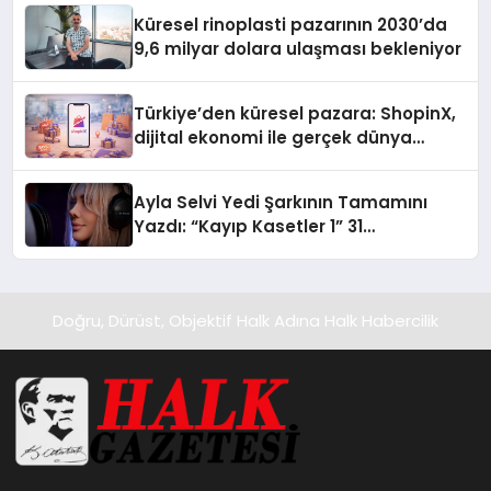
Küresel rinoplasti pazarının 2030’da
9,6 milyar dolara ulaşması bekleniyor
Türkiye’den küresel pazara: ShopinX,
dijital ekonomi ile gerçek dünya
alışverişini bir araya getirmeyi
hedefliyor
Ayla Selvi Yedi Şarkının Tamamını
Yazdı: “Kayıp Kasetler 1” 31
Temmuz’da Yayında
Doğru, Dürüst, Objektif Halk Adına Halk Habercilik