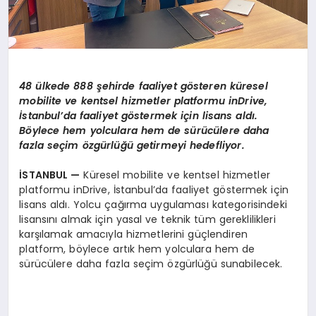
48 ülkede 888 şehirde faaliyet g
ö
steren
küresel
mobilite ve kentsel hizmetler platformu inDrive,
İstanbul’da faaliyet g
ö
stermek iç
in lisans ald
ı.
B
ö
ylece hem yolculara hem de sürücülere daha
fazla seçim
ö
zgürlüğü getirmeyi hedefliyor.
İSTANBUL —
Küresel mobilite ve kentsel hizmetler
platformu inDrive, İstanbul’da faaliyet göstermek için
lisans aldı. Yolcu çağırma uygulaması kategorisindeki
lisansını almak için yasal ve teknik tüm gereklilikleri
karşılamak amacıyla hizmetlerini güçlendiren
platform, böylece artık hem yolculara hem de
sürücülere daha fazla seçim özgürlüğü sunabilecek.