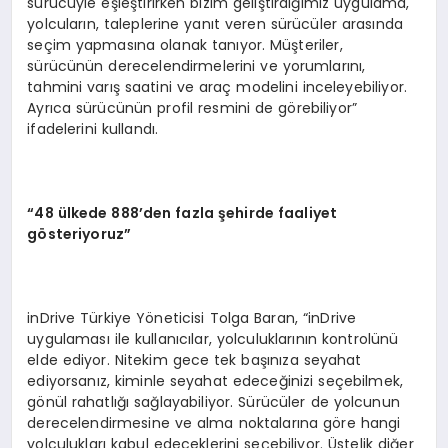
sürücüyle eşleştirirken bizim geliştirdiğimiz uygulama,
yolcuların, taleplerine yanıt veren sürücüler arasında
seçim yapmasına olanak tanıyor. Müşteriler,
sürücünün derecelendirmelerini ve yorumlarını,
tahmini varış saatini ve araç modelini inceleyebiliyor.
Ayrıca sürücünün profil resmini de görebiliyor”
ifadelerini kullandı.
“
48 ülkede 888’den fazla şehirde faaliyet
g
ö
steriyoruz”
inDrive Türkiye Yöneticisi Tolga Baran, “inDrive
uygulaması ile kullanıcılar, yolculuklarının kontrolünü
elde ediyor. Nitekim gece tek başınıza seyahat
ediyorsanız, kiminle seyahat edeceğinizi seçebilmek,
gönül rahatlığı sağlayabiliyor. Sürücüler de yolcunun
derecelendirmesine ve alma noktalarına göre hangi
yolculukları kabul edeceklerini seçebiliyor. Üstelik diğer