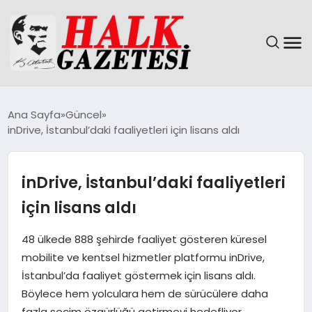
GÜNDEM
Ana Sayfa
Güncel
inDrive, İstanbul’daki faaliyetleri için lisans aldı
DÜNYA
EĞITIM
inDrive, İstanbul’daki faaliyetleri
için lisans aldı
EKONOMI
48 ülkede 888 şehirde faaliyet gösteren küresel
MAGAZIN
mobilite ve kentsel hizmetler platformu inDrive,
İstanbul’da faaliyet göstermek için lisans aldı.
SAĞLIK
Böylece hem yolculara hem de sürücülere daha
fazla seçim özgürlüğü getirmeyi hedefliyor.