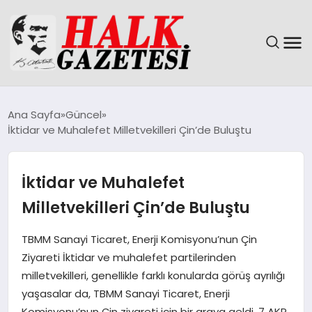
GÜNDEM
Ana Sayfa
Güncel
İktidar ve Muhalefet Milletvekilleri Çin’de Buluştu
DÜNYA
EĞITIM
İktidar ve Muhalefet
Milletvekilleri Çin’de Buluştu
EKONOMI
TBMM Sanayi Ticaret, Enerji Komisyonu’nun Çin
MAGAZIN
Ziyareti İktidar ve muhalefet partilerinden
milletvekilleri, genellikle farklı konularda görüş ayrılığı
SAĞLIK
yaşasalar da, TBMM Sanayi Ticaret, Enerji
Komisyonu’nun Çin ziyareti için bir araya geldi. 7 AKP,