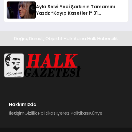
hedefliyor
Ayla Selvi Yedi Şarkının Tamamını
Yazdı: “Kayıp Kasetler 1” 31
Temmuz’da Yayında
Doğru, Dürüst, Objektif Halk Adına Halk Habercilik
Hakkımızda
İletişim
Gizlilik Politikası
Çerez Politikası
Künye