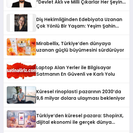
“Devlet Aklı ve Milli Çıkarlar Her Şeyin
Üzerindedir”
Diş Hekimliğinden Edebiyata Uzanan
Çok Yönlü Bir Yaşam: Yeşim Şahin
Yaman
Mirabellix, Türkiye’den dünyaya
uzanan güçlü büyümesini sürdürüyor
Laptop Alan Yerler ile Bilgisayar
Satmanın En Güvenli ve Karlı Yolu
Küresel rinoplasti pazarının 2030’da
9,6 milyar dolara ulaşması bekleniyor
Türkiye’den küresel pazara: ShopinX,
dijital ekonomi ile gerçek dünya
alışverişini bir araya getirmeyi