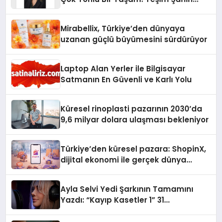
Yaman
Mirabellix, Türkiye’den dünyaya
uzanan güçlü büyümesini sürdürüyor
Laptop Alan Yerler ile Bilgisayar
Satmanın En Güvenli ve Karlı Yolu
Küresel rinoplasti pazarının 2030’da
9,6 milyar dolara ulaşması bekleniyor
Türkiye’den küresel pazara: ShopinX,
dijital ekonomi ile gerçek dünya
alışverişini bir araya getirmeyi
hedefliyor
Ayla Selvi Yedi Şarkının Tamamını
Yazdı: “Kayıp Kasetler 1” 31
Temmuz’da Yayında