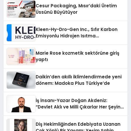
Cesur Packaging, Mısır’daki Üretim
Üssünü Büyütüyor
Kleen-Hy-Dro-Gen Inc., Sıfır Karbon
Emisyonlu Hidrojen Isıtma
Teknolojisinde ISO ve TSSA
Düzenleyici Onaylarını Aldı
Marie Rose kozmetik sektörüne giriş
yaptı
Daikin’den akıllı iklimlendirmede yeni
dönem: Madoka Plus Türkiye’de
İş İnsanı-Yazar Doğan Akdeniz:
“Devlet Aklı ve Milli Çıkarlar Her Şeyin
Üzerindedir”
Diş Hekimliğinden Edebiyata Uzanan
Çok Yönlü Bir Yaşam: Yeşim Şahin