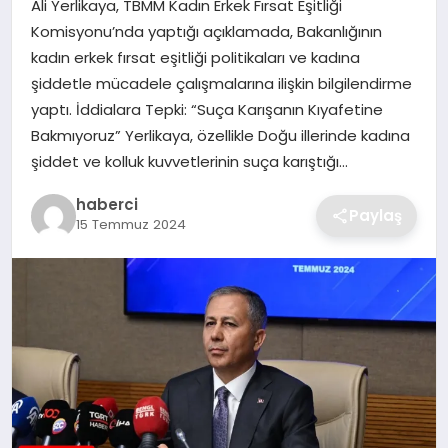
Ali Yerlikaya, TBMM Kadın Erkek Fırsat Eşitliği
SIYASET
Komisyonu’nda yaptığı açıklamada, Bakanlığının
kadın erkek fırsat eşitliği politikaları ve kadına
SPOR
şiddetle mücadele çalışmalarına ilişkin bilgilendirme
yaptı. İddialara Tepki: “Suça Karışanın Kıyafetine
TEKNOLOJI
Bakmıyoruz” Yerlikaya, özellikle Doğu illerinde kadına
şiddet ve kolluk kuvvetlerinin suça karıştığı…
YAŞAM
haberci
Paylaş
15 Temmuz 2024