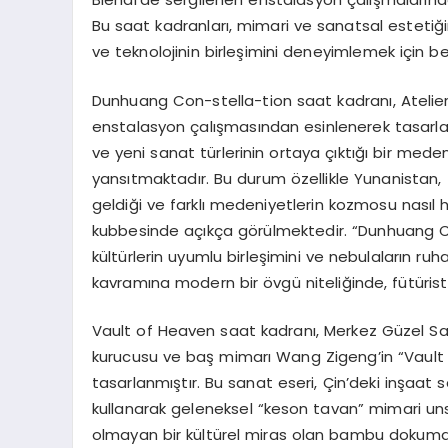
Bu saat kadranları, mimari ve sanatsal estetiğ
ve teknolojinin birleşimini deneyimlemek için be
Dunhuang Con-stella-tion saat kadranı, Atelier
enstalasyon çalışmasından esinlenerek tasarlanmı
ve yeni sanat türlerinin ortaya çıktığı bir med
yansıtmaktadır. Bu durum özellikle Yunanistan, 
geldiği ve farklı medeniyetlerin kozmosu nasıl
kubbesinde açıkça görülmektedir. “Dunhuang C
kültürlerin uyumlu birleşimini ve nebulaların ru
kavramına modern bir övgü niteliğinde, fütüristi
Vault of Heaven saat kadranı, Merkez Güzel San
kurucusu ve baş mimarı Wang Zigeng’in “Vault
tasarlanmıştır. Bu sanat eseri, Çin’deki inşaat
kullanarak geleneksel “keson tavan” mimari un
olmayan bir kültürel miras olan bambu dokumacı