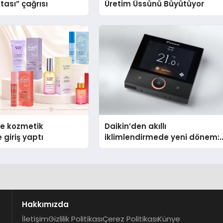
tası” çağrısı
Üretim Üssünü Büyütüyor
se kozmetik
Daikin’den akıllı
 giriş yaptı
iklimlendirmede yeni dönem:
Madoka Plus Türkiye’de
Hakkımızda
İletişim
Gizlilik Politikası
Çerez Politikası
Künye