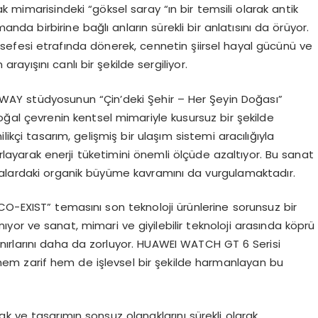
 mimarisindeki “göksel saray “ın bir temsili olarak antik
nda birbirine bağlı anların sürekli bir anlatısını da örüyor.
elsefesi etrafında dönerek, cennetin şiirsel hayal gücünü ve
rayışını canlı bir şekilde sergiliyor.
, WAY stüdyosunun “Çin’deki Şehir – Her Şeyin Doğası”
al çevrenin kentsel mimariyle kusursuz bir şekilde
likçi tasarım, gelişmiş bir ulaşım sistemi aracılığıyla
layarak enerji tüketimini önemli ölçüde azaltıyor. Bu sanat
nalardaki organik büyüme kavramını da vurgulamaktadır.
CO-EXIST” temasını son teknoloji ürünlerine sorunsuz bir
nıyor ve sanat, mimari ve giyilebilir teknoloji arasında köprü
 sınırlarını daha da zorluyor. HUAWEI WATCH GT 6 Serisi
la hem zarif hem de işlevsel bir şekilde harmanlayan bu
k ve tasarımın sonsuz olanaklarını sürekli olarak