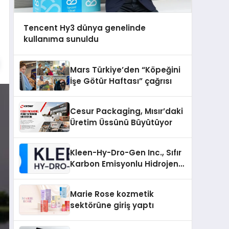
Tencent Hy3 dünya genelinde
kullanıma sunuldu
Mars Türkiye’den “Köpeğini
İşe Götür Haftası” çağrısı
Cesur Packaging, Mısır’daki
Üretim Üssünü Büyütüyor
Kleen-Hy-Dro-Gen Inc., Sıfır
Karbon Emisyonlu Hidrojen
Isıtma Teknolojisinde ISO ve
TSSA Düzenleyici Onaylarını
Marie Rose kozmetik
Aldı
sektörüne giriş yaptı