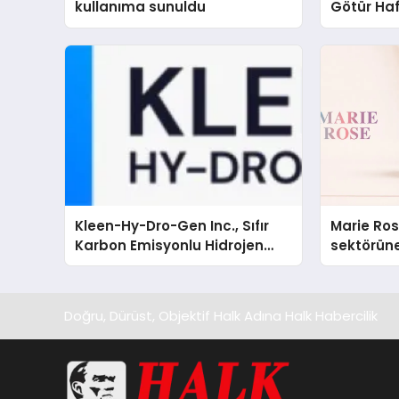
kullanıma sunuldu
Götür Haf
Kleen-Hy-Dro-Gen Inc., Sıfır
Marie Ro
Karbon Emisyonlu Hidrojen
sektörüne
Isıtma Teknolojisinde ISO ve
TSSA Düzenleyici Onaylarını
Aldı
Doğru, Dürüst, Objektif Halk Adına Halk Habercilik