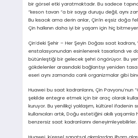
bir görsel etki yaratmaktadır. Bu sadece tapınak
“keson tavan “a bir saygı duruşu değil, aynı zama
Bu kısacık ama derin anlar, Çin’in eşsiz doğa f
Çin halkının daha iyi bir yaşam için hiç bitmeyen a
Çin’deki Şehir – Her Şeyin Doğası saat kadranı
enstalasyonundan esinlenerek tasarlandı ve doğ
bütünleştiği bir gelecek şehri öngörüyor. Bu yeni
gökdelenler arasındaki bağlantıyı yeniden tasar
eseri aynı zamanda canlı organizmalar gibi bi
Huawei bu saat kadranlarını, Çin Pavyonu’nun “
şekilde entegre etmek için bir araç olarak kulla
kuruyor. Bu yenilikçi yaklaşım, kültürel ifadenin
kullanıcıları artık, Doğu estetiğini akıllı yaşam
benzersiz saat kadranlarını deneyimleyebilirler.
Huawei, küresel sanatsal akımlardan ilham alara