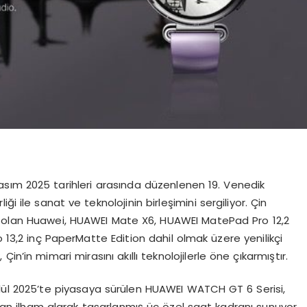
asım 2025 tarihleri arasında düzenlenen 19. Venedik
ği ile sanat ve teknolojinin birleşimini sergiliyor. Çin
ı olan Huawei, HUAWEI Mate X6, HUAWEI MatePad Pro 12,2
3,2 inç PaperMatte Edition dahil olmak üzere yenilikçi
n’in mimari mirasını akıllı teknolojilerle öne çıkarmıştır.
Eylül 2025’te piyasaya sürülen HUAWEI WATCH GT 6 Serisi,
an ilham alarak tasarlanmış üç özel saat kadranı sunuyor.