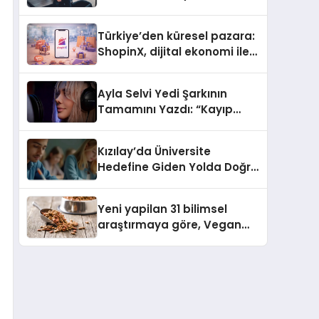
ulaşması bekleniyor
Türkiye’den küresel pazara:
ShopinX, dijital ekonomi ile
gerçek dünya alışverişini bir
araya getirmeyi hedefliyor
Ayla Selvi Yedi Şarkının
Tamamını Yazdı: “Kayıp
Kasetler 1” 31 Temmuz’da
Yayında
Kızılay’da Üniversite
Hedefine Giden Yolda Doğru
Eğitim Desteği
Yeni yapilan 31 bilimsel
araştırmaya göre, Vegan
Köpek Maması ve Vegan
Kedi Mamasının İyi
Sindirildiğini Ortaya Koydu