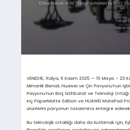
VENEDİK, İtalya, 6 Kasım 2025 — 10 Mayıs – 23 K
Mimarlık Bienali, Huawei ve Çin Pavyonu’nun işbirli
Pavyonu’nun Baş İstihbarat ve Teknoloji Ortağ
inç PaperMatte Edition ve HUAWEI MatePad Pro 1
ürünlerini pavyonun tasarımına entegre ederek, Çi
Bu teknolojik ortaklığı daha da kutlamak için, 
Bienal’de sergilenen enstalasyon çalışmalarınd