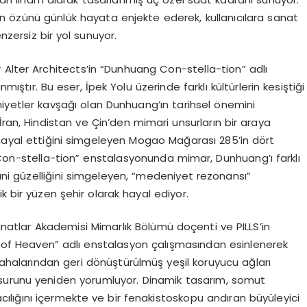
in özünü günlük hayata enjekte ederek, kullanıcılara sanat
nzersiz bir yol sunuyor.
 Alter Architects’in “Dunhuang Con-stella-tion” adlı
ştır. Bu eser, İpek Yolu üzerinde farklı kültürlerin kesiştiği
eniyetler kavşağı olan Dunhuang’ın tarihsel önemini
İran, Hindistan ve Çin’den mimari unsurların bir araya
 hayal ettiğini simgeleyen Mogao Mağarası 285’in dört
on-stella-tion” enstalasyonunda mimar, Dunhuang’ı farklı
hani güzelliğini simgeleyen, “medeniyet rezonansı”
k bir yüzen şehir olarak hayal ediyor.
atlar Akademisi Mimarlık Bölümü doçenti ve PILLS’in
 of Heaven” adlı enstalasyon çalışmasından esinlenerek
 sahalarından geri dönüştürülmüş yeşil koruyucu ağları
surunu yeniden yorumluyor. Dinamik tasarım, somut
lığını içermekte ve bir fenakistoskopu andıran büyüleyici