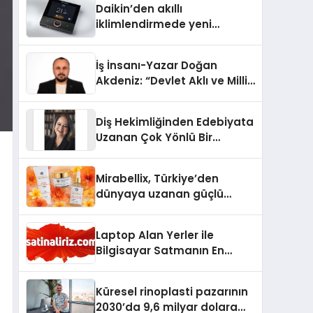
Daikin’den akıllı
iklimlendirmede yeni
dönem: Madoka Plus
Türkiye’de
İş İnsanı-Yazar Doğan
Akdeniz: “Devlet Aklı ve Milli
Çıkarlar Her Şeyin
Üzerindedir”
Diş Hekimliğinden Edebiyata
Uzanan Çok Yönlü Bir
Yaşam: Yeşim Şahin Yaman
Mirabellix, Türkiye’den
dünyaya uzanan güçlü
büyümesini sürdürüyor
Laptop Alan Yerler ile
Bilgisayar Satmanın En
Güvenli ve Karlı Yolu
Küresel rinoplasti pazarının
2030’da 9,6 milyar dolara