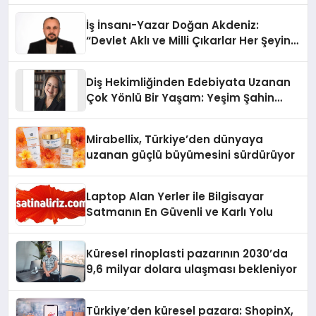
İş İnsanı-Yazar Doğan Akdeniz:
“Devlet Aklı ve Milli Çıkarlar Her Şeyin
Üzerindedir”
Diş Hekimliğinden Edebiyata Uzanan
Çok Yönlü Bir Yaşam: Yeşim Şahin
Yaman
Mirabellix, Türkiye’den dünyaya
uzanan güçlü büyümesini sürdürüyor
Laptop Alan Yerler ile Bilgisayar
Satmanın En Güvenli ve Karlı Yolu
Küresel rinoplasti pazarının 2030’da
9,6 milyar dolara ulaşması bekleniyor
Türkiye’den küresel pazara: ShopinX,