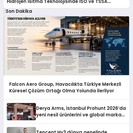
Hidrojen Isıtma Teknolojisinde ISO ve TSSA
Düzenleyici Onaylarını Aldı
Son Dakika
Falcon Aero Group, Havacılıkta Türkiye Merkezli
Küresel Çözüm Ortağı Olma Yolunda İlerliyor
Derya Arms, İstanbul Prohunt 2026’da
yeni nesil ürünlerini ve global marka
vizyonunu sergiledi
Tencent Hy3 dünya genelinde