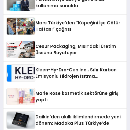
kullanıma sunuldu
Mars Türkiye’den “Köpeğini İşe Götür
Haftası” çağrısı
Cesur Packaging, Mısır’daki Üretim
Üssünü Büyütüyor
Kleen-Hy-Dro-Gen Inc., Sıfır Karbon
Emisyonlu Hidrojen Isıtma
Teknolojisinde ISO ve TSSA
Düzenleyici Onaylarını Aldı
Marie Rose kozmetik sektörüne giriş
yaptı
Daikin’den akıllı iklimlendirmede yeni
dönem: Madoka Plus Türkiye’de