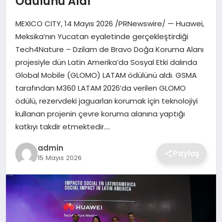
Ödülünü Aldı
SIYASET
MEXICO CITY, 14 Mayıs 2026 /PRNewswire/ — Huawei,
SPOR
Meksika’nın Yucatan eyaletinde gerçekleştirdiği
Tech4Nature – Dzilam de Bravo Doğa Koruma Alanı
TEKNOLOJI
projesiyle dün Latin Amerika’da Sosyal Etki dalında
Global Mobile (GLOMO) LATAM ödülünü aldı. GSMA
YAŞAM
tarafından M360 LATAM 2026’da verilen GLOMO
ödülü, rezervdeki jaguarları korumak için teknolojiyi
kullanan projenin çevre koruma alanına yaptığı
katkıyı takdir etmektedir….
admin
Paylaş
15 Mayıs 2026