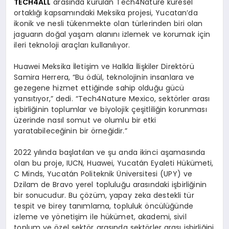
TECH4ALL
arasında kurulan Tech4Nature küresel
ortaklığı kapsamındaki Meksika projesi, Yucatan’da
ikonik ve nesli tükenmekte olan türlerinden biri olan
jaguarın doğal yaşam alanını izlemek ve korumak için
ileri teknoloji araçları kullanılıyor.
Huawei Meksika İletişim ve Halkla İlişkiler Direktörü
Samira Herrera, “Bu ödül, teknolojinin insanlara ve
gezegene hizmet ettiğinde sahip olduğu gücü
yansıtıyor,” dedi. “Tech4Nature Mexico, sektörler arası
işbirliğinin toplumlar ve biyolojik çeşitliliğin korunması
üzerinde nasıl somut ve olumlu bir etki
yaratabileceğinin bir örneğidir.”
2022 yılında başlatılan ve şu anda ikinci aşamasında
olan bu proje, IUCN, Huawei, Yucatán Eyaleti Hükümeti,
C Minds, Yucatán Politeknik Üniversitesi (UPY) ve
Dzilam de Bravo yerel topluluğu arasındaki işbirliğinin
bir sonucudur. Bu çözüm, yapay zeka destekli tür
tespit ve birey tanımlama, topluluk öncülüğünde
izleme ve yönetişim ile hükümet, akademi, sivil
toplum ve özel sektör arasında sektörler arası işbirliğini