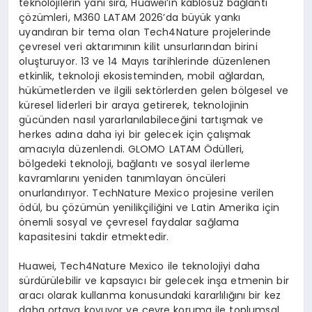
teknolojilerin yanı sıra, Huawei’in kablosuz bağlantı
çözümleri, M360 LATAM 2026’da büyük yankı
uyandıran bir tema olan Tech4Nature projelerinde
çevresel veri aktarımının kilit unsurlarından birini
oluşturuyor. 13 ve 14 Mayıs tarihlerinde düzenlenen
etkinlik, teknoloji ekosisteminden, mobil ağlardan,
hükümetlerden ve ilgili sektörlerden gelen bölgesel ve
küresel liderleri bir araya getirerek, teknolojinin
gücünden nasıl yararlanılabileceğini tartışmak ve
herkes adına daha iyi bir gelecek için çalışmak
amacıyla düzenlendi. GLOMO LATAM Ödülleri,
bölgedeki teknoloji, bağlantı ve sosyal ilerleme
kavramlarını yeniden tanımlayan öncüleri
onurlandırıyor. TechNature Mexico projesine verilen
ödül, bu çözümün yenilikçiliğini ve Latin Amerika için
önemli sosyal ve çevresel faydalar sağlama
kapasitesini takdir etmektedir.
Huawei, Tech4Nature Mexico ile teknolojiyi daha
sürdürülebilir ve kapsayıcı bir gelecek inşa etmenin bir
aracı olarak kullanma konusundaki kararlılığını bir kez
daha ortaya koyuyor ve çevre koruma ile toplumsal