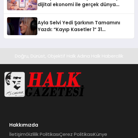
dijital ekonomi ile gerçek dünya
alışverişini bir araya getirmeyi
hedefliyor
Ayla Selvi Yedi Şarkının Tamamını
Yazdı: “Kayıp Kasetler 1” 31
Temmuz’da Yayında
Doğru, Dürüst, Objektif Halk Adına Halk Habercilik
Hakkımızda
İletişim
Gizlilik Politikası
Çerez Politikası
Künye