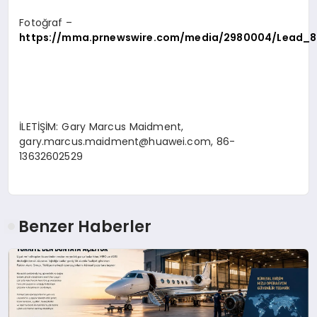
Fotoğraf –
https://mma.prnewswire.com/media/2980004/Lead_8
İLETİŞİM: Gary Marcus Maidment,
gary.marcus.maidment@huawei.com
, 86-
13632602529
Benzer Haberler