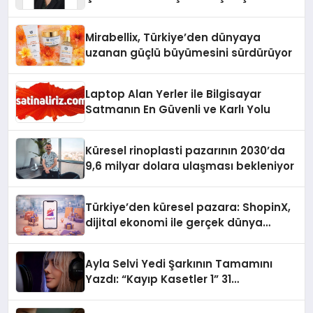
Yaman
Mirabellix, Türkiye’den dünyaya
uzanan güçlü büyümesini sürdürüyor
Laptop Alan Yerler ile Bilgisayar
Satmanın En Güvenli ve Karlı Yolu
Küresel rinoplasti pazarının 2030’da
9,6 milyar dolara ulaşması bekleniyor
Türkiye’den küresel pazara: ShopinX,
dijital ekonomi ile gerçek dünya
alışverişini bir araya getirmeyi
hedefliyor
Ayla Selvi Yedi Şarkının Tamamını
Yazdı: “Kayıp Kasetler 1” 31
Temmuz’da Yayında