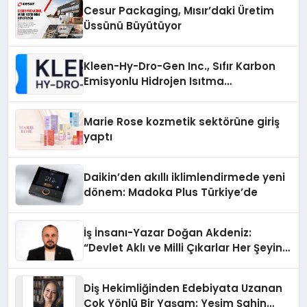
Cesur Packaging, Mısır’daki Üretim
Üssünü Büyütüyor
Kleen-Hy-Dro-Gen Inc., Sıfır Karbon
Emisyonlu Hidrojen Isıtma
Teknolojisinde ISO ve TSSA
Düzenleyici Onaylarını Aldı
Marie Rose kozmetik sektörüne giriş
yaptı
Daikin’den akıllı iklimlendirmede yeni
dönem: Madoka Plus Türkiye’de
İş İnsanı-Yazar Doğan Akdeniz:
“Devlet Aklı ve Milli Çıkarlar Her Şeyin
Üzerindedir”
Diş Hekimliğinden Edebiyata Uzanan
Çok Yönlü Bir Yaşam: Yeşim Şahin