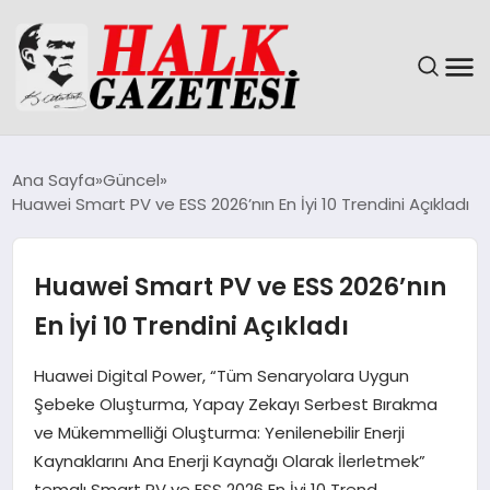
GÜNDEM
Ana Sayfa
Güncel
Huawei Smart PV ve ESS 2026’nın En İyi 10 Trendini Açıkladı
DÜNYA
EĞITIM
Huawei Smart PV ve ESS 2026’nın
En İyi 10 Trendini Açıkladı
EKONOMI
Huawei Digital Power, “Tüm Senaryolara Uygun
MAGAZIN
Şebeke Oluşturma, Yapay Zekayı Serbest Bırakma
ve Mükemmelliği Oluşturma: Yenilenebilir Enerji
SAĞLIK
Kaynaklarını Ana Enerji Kaynağı Olarak İlerletmek”
temalı Smart PV ve ESS 2026 En İyi 10 Trend