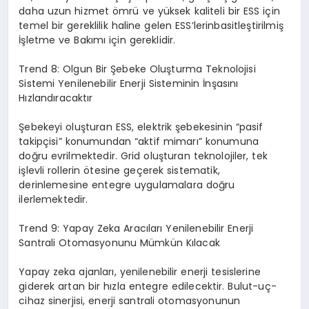
daha uzun hizmet ömrü ve yüksek kaliteli bir ESS için
temel bir gereklilik haline gelen ESS’lerinbasitleştirilmiş
İşletme ve Bakımı için gereklidir.
Trend 8: Olgun Bir Şebeke Oluşturma Teknolojisi
Sistemi Yenilenebilir Enerji Sisteminin İnşasını
Hızlandıracaktır
Şebekeyi oluşturan ESS, elektrik şebekesinin “pasif
takipçisi” konumundan “aktif mimarı” konumuna
doğru evrilmektedir. Grid oluşturan teknolojiler, tek
işlevli rollerin ötesine geçerek sistematik,
derinlemesine entegre uygulamalara doğru
ilerlemektedir.
Trend 9: Yapay
Zeka
Aracıları Yenilenebilir Enerji
Santrali Otomasyonunu Mümkün Kılacak
Yapay zeka ajanları, yenilenebilir enerji tesislerine
giderek artan bir hızla entegre edilecektir. Bulut-uç-
cihaz sinerjisi, enerji santrali otomasyonunun