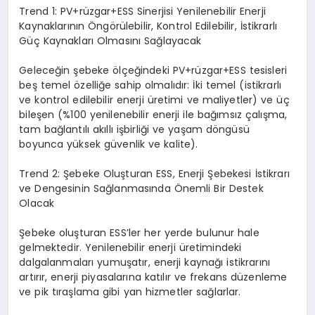
Trend 1:
PV+
rüzgar
+ESS
Sinerjisi Yenilenebilir Enerji
Kaynaklarının Öngörülebilir, Kontrol Edilebilir, İstikrarlı
Güç Kaynakları Olmasını Sağlayacak
Geleceğin şebeke ölçeğindeki PV+rüzgar+ESS tesisleri
beş temel özelliğe sahip olmalıdır: İki temel (istikrarlı
ve kontrol edilebilir enerji üretimi ve maliyetler) ve üç
bileşen (%100 yenilenebilir enerji ile bağımsız çalışma,
tam bağlantılı akıllı işbirliği ve yaşam döngüsü
boyunca yüksek güvenlik ve kalite).
Trend 2: Şebeke Oluşturan ESS, Enerji Şebekesi İstikrarı
ve Dengesinin Sağlanmasında Önemli Bir Destek
Olacak
Şebeke oluşturan ESS’ler her yerde bulunur hale
gelmektedir. Yenilenebilir enerji üretimindeki
dalgalanmaları yumuşatır, enerji kaynağı istikrarını
artırır, enerji piyasalarına katılır ve frekans düzenleme
ve pik tıraşlama gibi yan hizmetler sağlarlar.