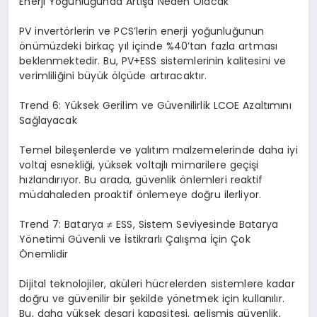
Enerji Yoğunluğunda Artışa Neden Olacak
PV invertörlerin ve PCS’lerin enerji yoğunluğunun
önümüzdeki birkaç yıl içinde %40’tan fazla artması
beklenmektedir. Bu, PV+ESS sistemlerinin kalitesini ve
verimliliğini büyük ölçüde artıracaktır.
Trend 6: Yüksek Gerilim ve Güvenilirlik LCOE Azaltımını
Sağlayacak
Temel bileşenlerde ve yalıtım malzemelerinde daha iyi
voltaj esnekliği, yüksek voltajlı mimarilere geçişi
hızlandırıyor. Bu arada, güvenlik önlemleri reaktif
müdahaleden proaktif önlemeye doğru ilerliyor.
Trend 7: Batarya ≠ ESS, Sistem Seviyesinde Batarya
Yönetimi Güvenli ve İstikrarlı Çalışma İçin Çok
Önemlidir
Dijital teknolojiler, aküleri hücrelerden sistemlere kadar
doğru ve güvenilir bir şekilde yönetmek için kullanılır.
Bu, daha yüksek deşarj kapasitesi, gelişmiş güvenlik,