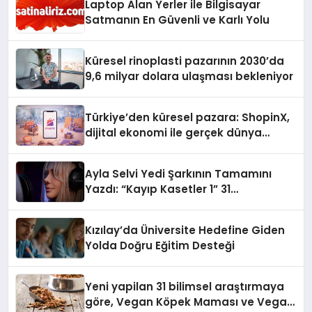
Laptop Alan Yerler ile Bilgisayar
Satmanın En Güvenli ve Karlı Yolu
Küresel rinoplasti pazarının 2030’da
9,6 milyar dolara ulaşması bekleniyor
Türkiye’den küresel pazara: ShopinX,
dijital ekonomi ile gerçek dünya
alışverişini bir araya getirmeyi
hedefliyor
Ayla Selvi Yedi Şarkının Tamamını
Yazdı: “Kayıp Kasetler 1” 31
Temmuz’da Yayında
Kızılay’da Üniversite Hedefine Giden
Yolda Doğru Eğitim Desteği
Yeni yapilan 31 bilimsel araştırmaya
göre, Vegan Köpek Maması ve Vegan