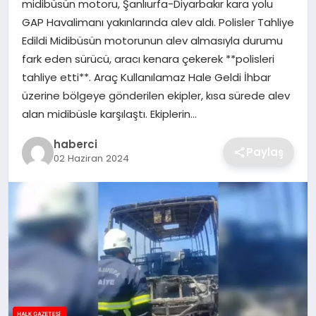
midibüsün motoru, Şanlıurfa-Diyarbakır kara yolu
SIYASET
GAP Havalimanı yakınlarında alev aldı. Polisler Tahliye
Edildi Midibüsün motorunun alev almasıyla durumu
SPOR
fark eden sürücü, aracı kenara çekerek **polisleri
tahliye etti**. Araç Kullanılamaz Hale Geldi İhbar
TEKNOLOJI
üzerine bölgeye gönderilen ekipler, kısa sürede alev
alan midibüsle karşılaştı. Ekiplerin…
YAŞAM
haberci
Paylaş
02 Haziran 2024