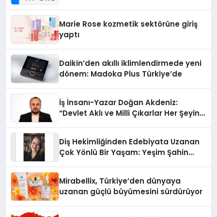
Teknolojisinde ISO ve TSSA
Düzenleyici Onaylarını Aldı
Marie Rose kozmetik sektörüne giriş
yaptı
Daikin’den akıllı iklimlendirmede yeni
dönem: Madoka Plus Türkiye’de
İş İnsanı-Yazar Doğan Akdeniz:
“Devlet Aklı ve Milli Çıkarlar Her Şeyin
Üzerindedir”
Diş Hekimliğinden Edebiyata Uzanan
Çok Yönlü Bir Yaşam: Yeşim Şahin
Yaman
Mirabellix, Türkiye’den dünyaya
uzanan güçlü büyümesini sürdürüyor