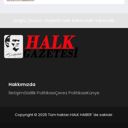
Kedi Mamasının İyi Sindirildiğini
Ortaya Koydu
Doğru, Dürüst, Objektif Halk Adına Halk Habercilik
Hakkımızda
İletişim
Gizlilik Politikası
Çerez Politikası
Künye
Copyright © 2025 Tüm hakları HALK HABER 'de saklıdır.