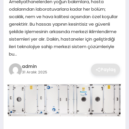
Ameliyathanelerden yoğun bakımlara, hasta
SIYASET
odalarından laboratuvarlara kadar her bölüm;
sıcaklık, nem ve hava kalitesi açısından özel koşullar
SPOR
gerektirir. Bu hassas yapının kesintisiz ve güvenli
şekilde işlemesinin arkasında merkezi iklimlendirme
TEKNOLOJI
sistemleri yer alır. Daikin, hastaneler için geliştirdiği
ileri teknolojiye sahip merkezi sistem çözümleriyle
YAŞAM
bu…
admin
Paylaş
31 Aralık 2025