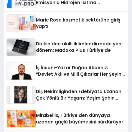
Emisyonlu Hidrojen Isıtma
Teknolojisinde ISO ve TSSA
Düzenleyici Onaylarını Aldı
Marie Rose kozmetik sektörüne giriş
yaptı
Daikin’den akıllı iklimlendirmede yeni
dönem: Madoka Plus Türkiye’de
İş İnsanı-Yazar Doğan Akdeniz:
“Devlet Aklı ve Milli Çıkarlar Her Şeyin
Üzerindedir”
Diş Hekimliğinden Edebiyata Uzanan
Çok Yönlü Bir Yaşam: Yeşim Şahin
Yaman
Mirabellix, Türkiye’den dünyaya
uzanan güçlü büyümesini sürdürüyor