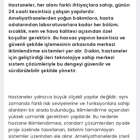
Hastaneler, her alanı farklı ihtiyaçlara sahip, günün
24 saati kesintisiz çalışan yapılardır.
Ameliyathanelerden yoğun bakımlara, hasta
odalarından laboratuvarlara kadar her b
ö
lüm;
sıcaklık, nem ve hava kalitesi açısından
ö
zel
koşullar gerektirir. Bu hassas yapının kesintisiz ve
güvenli şekilde işlemesinin arkasında merkezi
iklimlendirme sistemleri yer alır. Daikin, hastaneler
için geliştirdiği ileri teknolojiye sahip merkezi
sistem çözümleriyle bu dengeyi güvenilir ve
sürdürülebilir şekilde y
ö
netir.
Hastaneler yalnızca büyük ölçekli yapılar değildir; aynı
zamanda farklı risk seviyelerine ve fonksiyonlara sahip
alanların bir arada bulunduğu, iklimlendirme açısından
yüksek uzmanlık gerektiren yapılardır. Bu nedenle
hastane iklimlendirmesi, standart çözümlerden ziyade
proje özelinde tasarlanan, birbirini tamamlayan
sistemler üzerinden ele alınır. Ameliyathanelerde steril