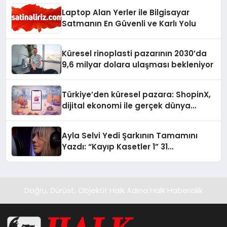
Laptop Alan Yerler ile Bilgisayar
Satmanın En Güvenli ve Karlı Yolu
Küresel rinoplasti pazarının 2030’da
9,6 milyar dolara ulaşması bekleniyor
Türkiye’den küresel pazara: ShopinX,
dijital ekonomi ile gerçek dünya
alışverişini bir araya getirmeyi
hedefliyor
Ayla Selvi Yedi Şarkının Tamamını
Yazdı: “Kayıp Kasetler 1” 31
Temmuz’da Yayında
Doğru, Dürüst, Objektif Halk Adına Halk Habercilik