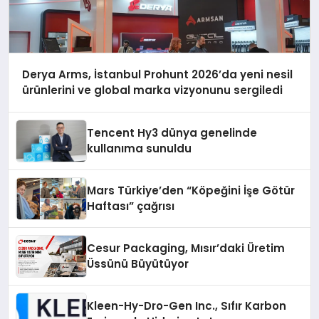
Derya Arms, İstanbul Prohunt 2026’da yeni nesil
ürünlerini ve global marka vizyonunu sergiledi
Tencent Hy3 dünya genelinde
kullanıma sunuldu
Mars Türkiye’den “Köpeğini İşe Götür
Haftası” çağrısı
Cesur Packaging, Mısır’daki Üretim
Üssünü Büyütüyor
Kleen-Hy-Dro-Gen Inc., Sıfır Karbon