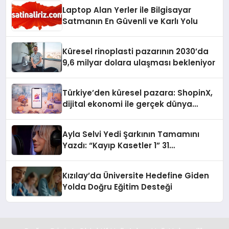
Laptop Alan Yerler ile Bilgisayar
Satmanın En Güvenli ve Karlı Yolu
Küresel rinoplasti pazarının 2030’da
9,6 milyar dolara ulaşması bekleniyor
Türkiye’den küresel pazara: ShopinX,
dijital ekonomi ile gerçek dünya
alışverişini bir araya getirmeyi
hedefliyor
Ayla Selvi Yedi Şarkının Tamamını
Yazdı: “Kayıp Kasetler 1” 31
Temmuz’da Yayında
Kızılay’da Üniversite Hedefine Giden
Yolda Doğru Eğitim Desteği