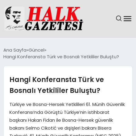
GÜNDEM
Ana Sayfa
Güncel
Hangi Konferansta Türk ve Bosnalı Yetkililer Buluştu?
DÜNYA
EĞITIM
Hangi Konferansta Türk ve
Bosnalı Yetkililer Buluştu?
EKONOMI
Türkiye ve Bosna-Hersek Yetkilileri 61. Münih Güvenlik
MAGAZIN
Konferansı’nda Görüştü Türkiye’nin istihbarat
başkanı Hakan Fidan ile Bosna-Hersek güvenlik
SAĞLIK
bakanı Selmo Cikotić ve dışişleri bakanı Bisera
Turković, 61. Münih Güvenlik Konferansı (MSC 2025)