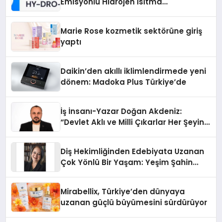
Emisyonlu Hidrojen Isıtma
Teknolojisinde ISO ve TSSA
Düzenleyici Onaylarını Aldı
Marie Rose kozmetik sektörüne giriş
yaptı
Daikin’den akıllı iklimlendirmede yeni
dönem: Madoka Plus Türkiye’de
İş İnsanı-Yazar Doğan Akdeniz:
“Devlet Aklı ve Milli Çıkarlar Her Şeyin
Üzerindedir”
Diş Hekimliğinden Edebiyata Uzanan
Çok Yönlü Bir Yaşam: Yeşim Şahin
Yaman
Mirabellix, Türkiye’den dünyaya
uzanan güçlü büyümesini sürdürüyor