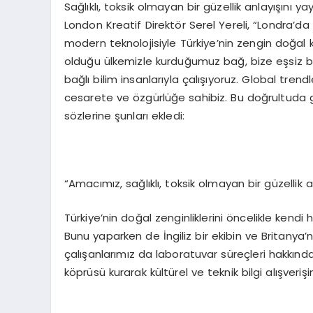
Sağlıklı, toksik olmayan bir güzellik anlayışını 
London Kreatif Direktör Serel Yereli, “Londra’d
modern teknolojisiyle Türkiye’nin zengin doğal ka
olduğu ülkemizle kurduğumuz bağ, bize eşsiz bir 
bağlı bilim insanlarıyla çalışıyoruz. Global tre
cesarete ve özgürlüğe sahibiz. Bu doğrultuda
sözlerine şunları ekledi:
“Amacımız, sağlıklı, toksik olmayan bir güzellik 
Türkiye’nin doğal zenginliklerini öncelikle kend
Bunu yaparken de İngiliz bir ekibin ve Britanya’
çalışanlarımız da laboratuvar süreçleri hakkında d
köprüsü kurarak kültürel ve teknik bilgi alışveriş