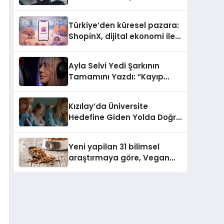
ulaşması bekleniyor
Türkiye’den küresel pazara:
ShopinX, dijital ekonomi ile
gerçek dünya alışverişini bir
araya getirmeyi hedefliyor
Ayla Selvi Yedi Şarkının
Tamamını Yazdı: “Kayıp
Kasetler 1” 31 Temmuz’da
Yayında
Kızılay’da Üniversite
Hedefine Giden Yolda Doğru
Eğitim Desteği
Yeni yapilan 31 bilimsel
araştırmaya göre, Vegan
Köpek Maması ve Vegan
Kedi Mamasının İyi
Sindirildiğini Ortaya Koydu