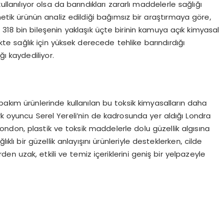
lanılıyor olsa da barındıkları zararlı maddelerle sağlığı
etik ürünün analiz edildiği bağımsız bir araştırmaya göre,
 318 bin bileşenin yaklaşık üçte birinin kamuya açık kimyasal
ikte sağlık için yüksek derecede tehlike barındırdığı
ğı kaydediliyor.
 bakım ürünlerinde kullanılan bu toksik kimyasalların daha
rk oyuncu Serel Yereli’nin de kadrosunda yer aldığı Londra
don, plastik ve toksik maddelerle dolu güzellik algısına
lıklı bir güzellik anlayışını ürünleriyle desteklerken, cilde
n uzak, etkili ve temiz içeriklerini geniş bir yelpazeyle