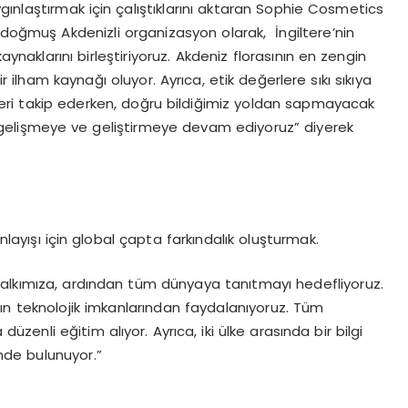
yaygınlaştırmak için çalıştıklarını aktaran Sophie Cosmetics
a doğmuş Akdenizli organizasyon olarak, İngiltere’nin
ynaklarını birleştiriyoruz. Akdeniz florasının en zengin
ilham kaynağı oluyor. Ayrıca, etik değerlere sıkı sıkıya
ndleri takip ederken, doğru bildiğimiz yoldan sapmayacak
 gelişmeye ve geliştirmeye devam ediyoruz” diyerek
anlayışı için global çapta farkındalık oluşturmak.
i halkımıza, ardından tüm dünyaya tanıtmayı hedefliyoruz.
nın teknolojik imkanlarından faydalanıyoruz. Tüm
üzenli eğitim alıyor. Ayrıca, iki ülke arasında bir bilgi
inde bulunuyor.”