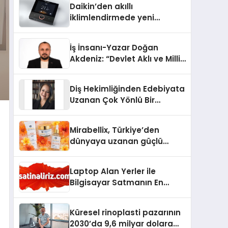
Daikin’den akıllı
iklimlendirmede yeni
dönem: Madoka Plus
Türkiye’de
İş İnsanı-Yazar Doğan
Akdeniz: “Devlet Aklı ve Milli
Çıkarlar Her Şeyin
Üzerindedir”
Diş Hekimliğinden Edebiyata
Uzanan Çok Yönlü Bir
Yaşam: Yeşim Şahin Yaman
Mirabellix, Türkiye’den
dünyaya uzanan güçlü
büyümesini sürdürüyor
Laptop Alan Yerler ile
Bilgisayar Satmanın En
Güvenli ve Karlı Yolu
Küresel rinoplasti pazarının
2030’da 9,6 milyar dolara