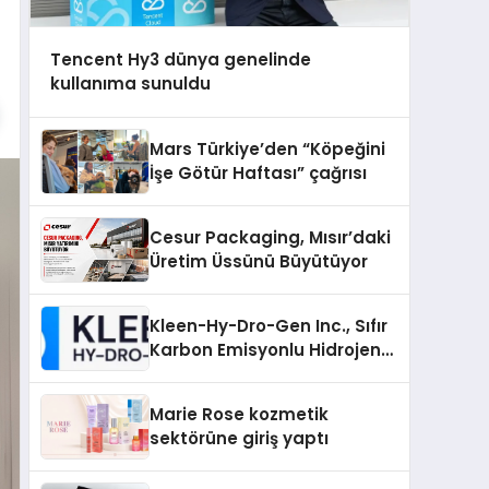
Tencent Hy3 dünya genelinde
kullanıma sunuldu
Mars Türkiye’den “Köpeğini
İşe Götür Haftası” çağrısı
Cesur Packaging, Mısır’daki
Üretim Üssünü Büyütüyor
Kleen-Hy-Dro-Gen Inc., Sıfır
Karbon Emisyonlu Hidrojen
Isıtma Teknolojisinde ISO ve
TSSA Düzenleyici Onaylarını
Marie Rose kozmetik
Aldı
sektörüne giriş yaptı