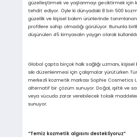
güzelleştirmek ve yaşlanmayı geciktirmek için kul
tehdit ediyor. Öyle ki dünyadaki 8 bin 500 kozm
güzellik ve kişisel bakım ürünlerinde tanımlanan
profillere sahip olmadığı görülüyor. Bununla birl
düşünülen 45 kimyasalın yaygın olarak kullanıldı
Global çapta birçok halk sağlığı uzmanı, kişisel
sıkı düzenlenmesi için çalışmalar yürütürken Tü
merkezli kozmetik markası Sophie Cosmetics Lon
alternatif bir çözüm sunuyor. Doğal, ışıltılı ve sağ
veya vücuda zarar verebilecek toksik maddelerde
sunuyor.
“Temiz kozmetik algısını destekliyoruz”