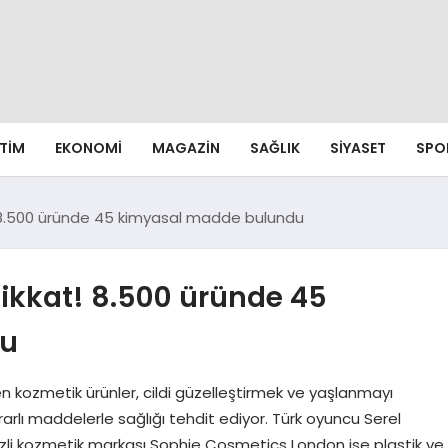
ITIM
EKONOMI
MAGAZIN
SAĞLIK
SIYASET
SPO
 8.500 üründe 45 kimyasal madde bulundu
dikkat! 8.500 üründe 45
du
 kozmetik ürünler, cildi güzelleştirmek ve yaşlanmayı
zararlı maddelerle sağlığı tehdit ediyor. Türk oyuncu Serel
ezli kozmetik markası Sophie Cosmetics London ise plastik ve