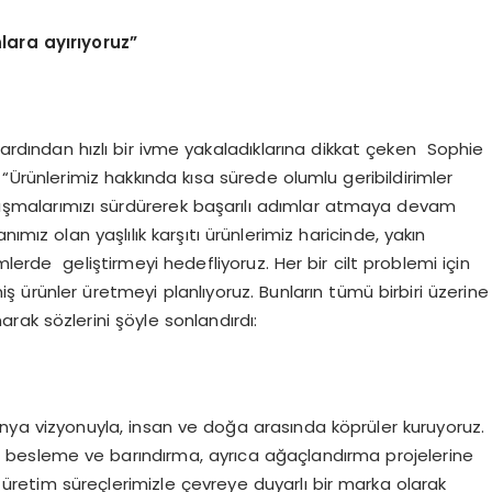
lara ayırıyoruz”
 ardından hızlı bir ivme yakaladıklarına dikkat çeken Sophie
“Ürünlerimiz hakkında kısa sürede olumlu geribildirimler
çalışmalarımızı sürdürerek başarılı adımlar atmaya devam
ımız olan yaşlılık karşıtı ürünlerimiz haricinde, yakın
lerde geliştirmeyi hedefliyoruz. Her bir cilt problemi için
lmiş ürünler üretmeyi planlıyoruz. Bunların tümü birbiri üzerine
arak sözlerini şöyle sonlandırdı:
dünya vizyonuyla, insan ve doğa arasında köprüler kuruyoruz.
ını besleme ve barındırma, ayrıca ağaçlandırma projelerine
u üretim süreçlerimizle çevreye duyarlı bir marka olarak