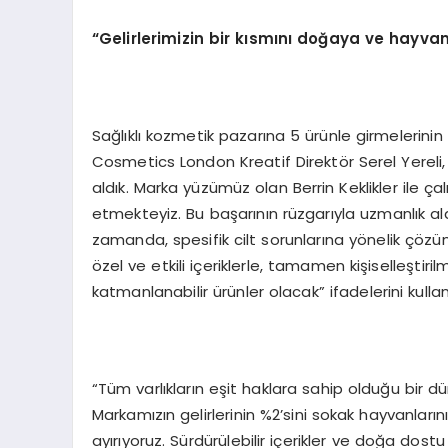
“Gelirlerimizin bir kısmını doğaya ve hayvan
Sağlıklı kozmetik pazarına 5 ürünle girmelerinin
Cosmetics London Kreatif Direktör Serel Yereli, 
aldık. Marka yüzümüz olan Berrin Keklikler ile 
etmekteyiz. Bu başarının rüzgarıyla uzmanlık alan
zamanda, spesifik cilt sorunlarına yönelik çözüm
özel ve etkili içeriklerle, tamamen kişiselleştiri
katmanlanabilir ürünler olacak” ifadelerini kullan
“Tüm varlıkların eşit haklara sahip olduğu bir 
Markamızın gelirlerinin %2’sini sokak hayvanlar
ayırıyoruz. Sürdürülebilir içerikler ve doğa dost