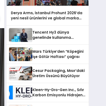
Derya Arms, İstanbul Prohunt 2026’da
yeni nesil ürünlerini ve global marka
vizyonunu sergiledi
Tencent Hy3 dünya
genelinde kullanıma
sunuldu
Mars Türkiye’den “Köpeğini
İşe Götür Haftası” çağrısı
Cesur Packaging, Mısır’daki
Üretim Üssünü Büyütüyor
Kleen-Hy-Dro-Gen Inc., Sıfır
Karbon Emisyonlu Hidrojen
Isıtma Teknolojisinde ISO ve
TSSA Düzenleyici Onaylarını