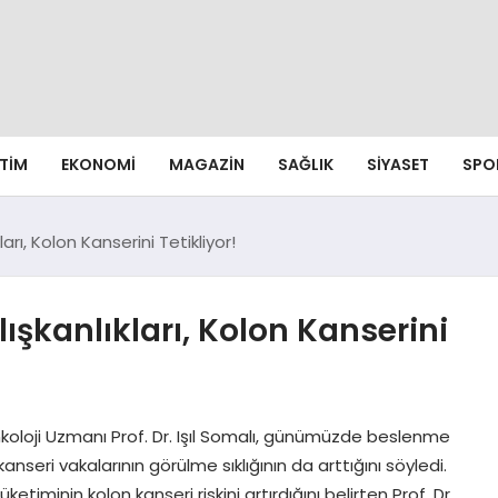
ITIM
EKONOMI
MAGAZIN
SAĞLIK
SIYASET
SPO
ı, Kolon Kanserini Tetikliyor!
kanlıkları, Kolon Kanserini
oloji Uzmanı Prof. Dr. Işıl Somalı, günümüzde beslenme
anseri vakalarının görülme sıklığının da arttığını söyledi.
üketiminin kolon kanseri riskini artırdığını belirten Prof. Dr.