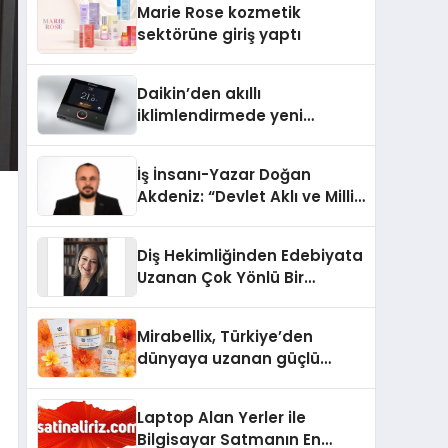
Marie Rose kozmetik
Aldı
sektörüne giriş yaptı
Daikin’den akıllı
iklimlendirmede yeni
dönem: Madoka Plus
Türkiye’de
İş İnsanı-Yazar Doğan
Akdeniz: “Devlet Aklı ve Milli
Çıkarlar Her Şeyin
Üzerindedir”
Diş Hekimliğinden Edebiyata
Uzanan Çok Yönlü Bir
Yaşam: Yeşim Şahin Yaman
Mirabellix, Türkiye’den
dünyaya uzanan güçlü
büyümesini sürdürüyor
Laptop Alan Yerler ile
Bilgisayar Satmanın En