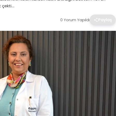
 çekti….
0 Yorum Yapıldı
Paylaş