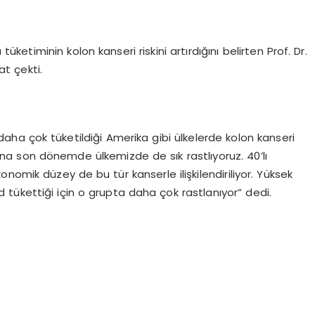
 tüketiminin kolon kanseri riskini artırdığını belirten Prof. Dr.
t çekti.
n daha çok tüketildiği Amerika gibi ülkelerde kolon kanseri
ına son dönemde ülkemizde de sık rastlıyoruz. 40’lı
nomik düzey de bu tür kanserle ilişkilendiriliyor. Yüksek
d tükettiği için o grupta daha çok rastlanıyor” dedi.