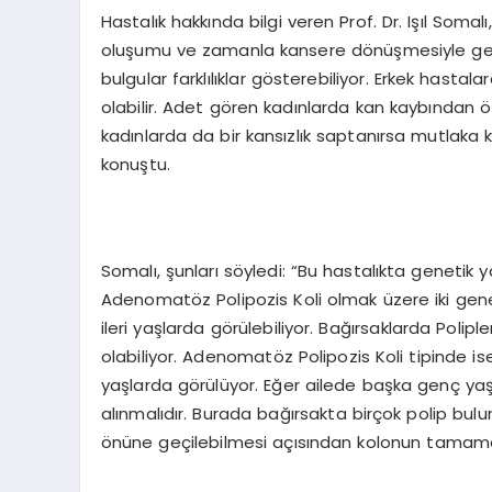
Hastalık hakkında bilgi veren Prof. Dr. Işıl Somal
oluşumu ve zamanla kansere dönüşmesiyle gelişe
bulgular farklılıklar gösterebiliyor. Erkek hast
olabilir. Adet gören kadınlarda kan kaybından 
kadınlarda da bir kansızlık saptanırsa mutlaka k
konuştu.
Somalı, şunları söyledi: “Bu hastalıkta genetik 
Adenomatöz Polipozis Koli olmak üzere iki gene
ileri yaşlarda görülebiliyor. Bağırsaklarda Poli
olabiliyor. Adenomatöz Polipozis Koli tipinde 
yaşlarda görülüyor. Eğer ailede başka genç ya
alınmalıdır. Burada bağırsakta birçok polip bul
önüne geçilebilmesi açısından kolonun tamamen