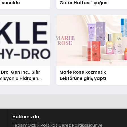
a sunuldu
Götür Haftası” çağrısı
Dro-Gen Inc., Sıfır
Marie Rose kozmetik
isyonlu Hidrojen
sektörüne giriş yaptı
knolojisinde ISO ve
nleyici Onaylarını
Hakkımızda
İletişim
Gizlilik Politikası
Çerez Politikası
Künye