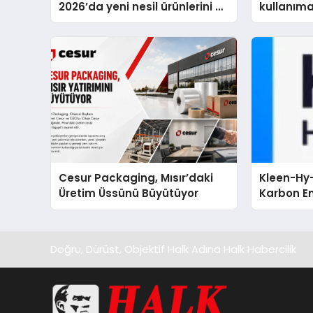
2026’da yeni nesil ürünlerini ve
kullanım
global marka vizyonunu
sergiledi
Cesur Packaging, Mısır’daki
Kleen-Hy-
Üretim Üssünü Büyütüyor
Karbon Em
Isıtma Te
TSSA Düze
Aldı
Doğru, Dürüst, Objektif Halk Adına Halk Habercilik