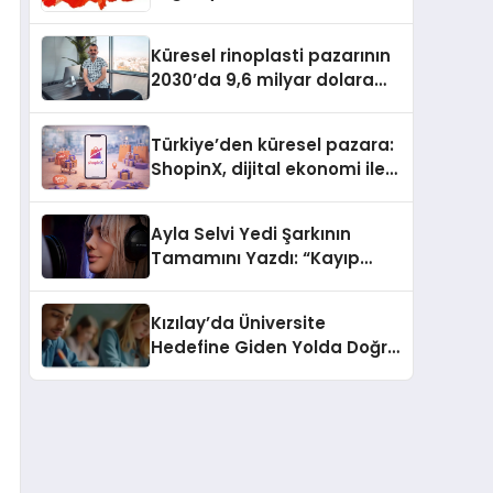
Güvenli ve Karlı Yolu
Küresel rinoplasti pazarının
2030’da 9,6 milyar dolara
ulaşması bekleniyor
Türkiye’den küresel pazara:
ShopinX, dijital ekonomi ile
gerçek dünya alışverişini bir
araya getirmeyi hedefliyor
Ayla Selvi Yedi Şarkının
Tamamını Yazdı: “Kayıp
Kasetler 1” 31 Temmuz’da
Yayında
Kızılay’da Üniversite
Hedefine Giden Yolda Doğru
Eğitim Desteği