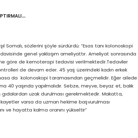
PTIRMALI…
 Işıl Somalı, sözlerini şöyle sürdürdü: “Esas tanı kolonoskopi
 tedavisinde genel yaklaşım ameliyattır. Ameliyat sonrasında
ine göre de kemoterapi tedavisi verilmektedir.Tedaviler
ontrolleri de devam eder. 45 yaş üzerindeki kadın erkek
olmasa da kolonoskopi taramasından geçmelidir. Eğer ailede
ama 40 yaşında yapılmalıdır. Sebze, meyve, beyaz et, balık
enmiş gıdalardan uzak durulması gerekmektedir. Makatta,
i şikayetler varsa da uzman hekime başvurulması
ını ve hayatta kalma oranını yükseltir”