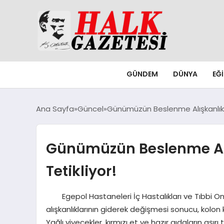
GÜNDEM
DÜNYA
EĞ
Ana Sayfa
Güncel
Günümüzün Beslenme Alışkanlıklar
Günümüzün Beslenme Alış
Tetikliyor!
Egepol Hastaneleri İç Hastalıkları ve Tıbbi Onk
alışkanlıklarının giderek değişmesi sonucu, kolon k
Yağlı yiyecekler, kırmızı et ve hazır gıdaların aşırı t