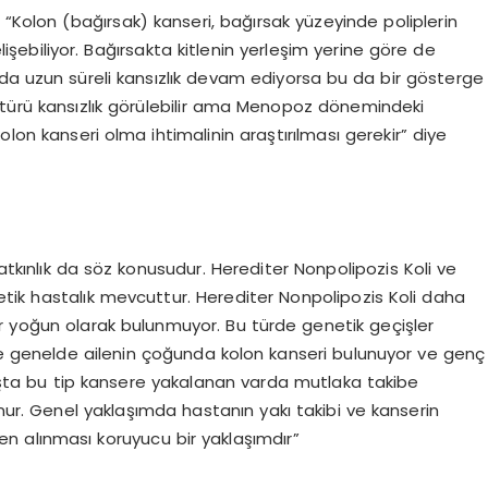
ı, “Kolon (bağırsak) kanseri, bağırsak yüzeyinde poliplerin
biliyor. Bağırsakta kitlenin yerleşim yerine göre de
alarda uzun süreli kansızlık devam ediyorsa bu da bir gösterge
ötürü kansızlık görülebilir ama Menopoz dönemindeki
olon kanseri olma ihtimalinin araştırılması gerekir” diye
yatkınlık da söz konusudur. Herediter Nonpolipozis Koli ve
tik hastalık mevcuttur. Herediter Nonpolipozis Koli daha
pler yoğun olarak bulunmuyor. Bu türde genetik geçişler
ise genelde ailenin çoğunda kolon kanseri bulunuyor ve genç
şta bu tip kansere yakalanan varda mutlaka takibe
unur. Genel yaklaşımda hastanın yakı takibi ve kanserin
 alınması koruyucu bir yaklaşımdır”