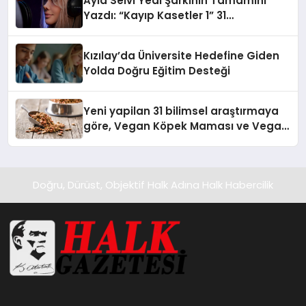
Ayla Selvi Yedi Şarkının Tamamını
Yazdı: “Kayıp Kasetler 1” 31
Temmuz’da Yayında
Kızılay’da Üniversite Hedefine Giden
Yolda Doğru Eğitim Desteği
Yeni yapilan 31 bilimsel araştırmaya
göre, Vegan Köpek Maması ve Vegan
Kedi Mamasının İyi Sindirildiğini
Ortaya Koydu
Doğru, Dürüst, Objektif Halk Adına Halk Habercilik