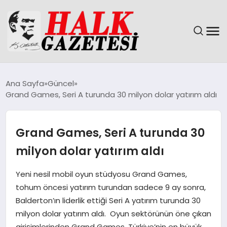
GÜNDEM
Ana Sayfa
Güncel
Grand Games, Seri A turunda 30 milyon dolar yatırım aldı
DÜNYA
EĞITIM
Grand Games, Seri A turunda 30
milyon dolar yatırım aldı
EKONOMI
Yeni nesil mobil oyun stüdyosu Grand Games,
MAGAZIN
tohum öncesi yatırım turundan sadece 9 ay sonra,
Balderton’ın liderlik ettiği Seri A yatırım turunda 30
SAĞLIK
milyon dolar yatırım aldı. Oyun sektörünün öne çıkan
girişimlerinden Grand Games, Türkiye’nin en büyük