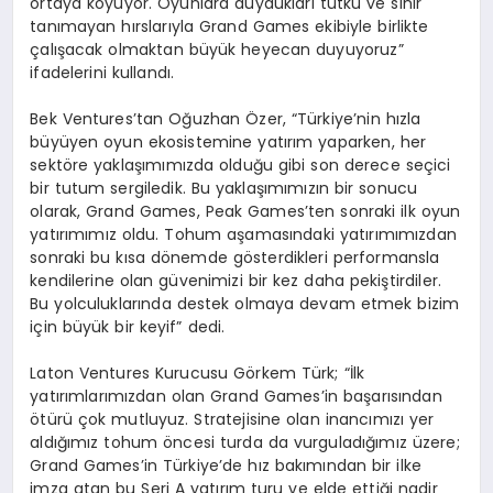
ortaya koyuyor. Oyunlara duydukları tutku ve sınır
tanımayan hırslarıyla Grand Games ekibiyle birlikte
çalışacak olmaktan büyük heyecan duyuyoruz”
ifadelerini kullandı.
Bek Ventures’tan Oğuzhan Özer, “Türkiye’nin hızla
büyüyen oyun ekosistemine yatırım yaparken, her
sektöre yaklaşımımızda olduğu gibi son derece seçici
bir tutum sergiledik. Bu yaklaşımımızın bir sonucu
olarak, Grand Games, Peak Games’ten sonraki ilk oyun
yatırımımız oldu. Tohum aşamasındaki yatırımımızdan
sonraki bu kısa dönemde gösterdikleri performansla
kendilerine olan güvenimizi bir kez daha pekiştirdiler.
Bu yolculuklarında destek olmaya devam etmek bizim
için büyük bir keyif” dedi.
Laton Ventures Kurucusu Görkem Türk; “İlk
yatırımlarımızdan olan Grand Games’in başarısından
ötürü çok mutluyuz. Stratejisine olan inancımızı yer
aldığımız tohum öncesi turda da vurguladığımız üzere;
Grand Games’in Türkiye’de hız bakımından bir ilke
imza atan bu Seri A yatırım turu ve elde ettiği nadir