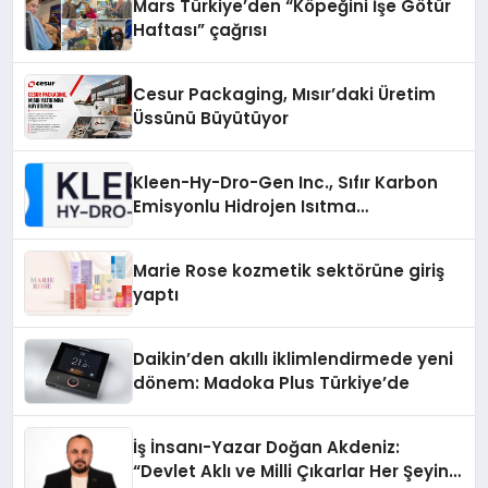
Mars Türkiye’den “Köpeğini İşe Götür
Haftası” çağrısı
Cesur Packaging, Mısır’daki Üretim
Üssünü Büyütüyor
Kleen-Hy-Dro-Gen Inc., Sıfır Karbon
Emisyonlu Hidrojen Isıtma
Teknolojisinde ISO ve TSSA
Düzenleyici Onaylarını Aldı
Marie Rose kozmetik sektörüne giriş
yaptı
Daikin’den akıllı iklimlendirmede yeni
dönem: Madoka Plus Türkiye’de
İş İnsanı-Yazar Doğan Akdeniz:
“Devlet Aklı ve Milli Çıkarlar Her Şeyin