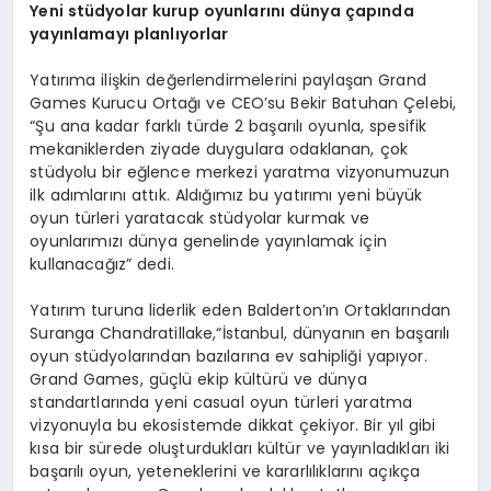
Yeni stüdyolar kurup oyunlarını dünya çapında
yayınlamayı planlıyorlar
Yatırıma ilişkin değerlendirmelerini paylaşan Grand
Games Kurucu Ortağı ve CEO’su Bekir Batuhan Çelebi,
“Şu ana kadar farklı türde 2 başarılı oyunla, spesifik
mekaniklerden ziyade duygulara odaklanan, çok
stüdyolu bir eğlence merkezi yaratma vizyonumuzun
ilk adımlarını attık. Aldığımız bu yatırımı yeni büyük
oyun türleri yaratacak stüdyolar kurmak ve
oyunlarımızı dünya genelinde yayınlamak için
kullanacağız” dedi.
Yatırım turuna liderlik eden Balderton’ın Ortaklarından
Suranga Chandratillake,“İstanbul, dünyanın en başarılı
oyun stüdyolarından bazılarına ev sahipliği yapıyor.
Grand Games, güçlü ekip kültürü ve dünya
standartlarında yeni casual oyun türleri yaratma
vizyonuyla bu ekosistemde dikkat çekiyor. Bir yıl gibi
kısa bir sürede oluşturdukları kültür ve yayınladıkları iki
başarılı oyun, yeteneklerini ve kararlılıklarını açıkça