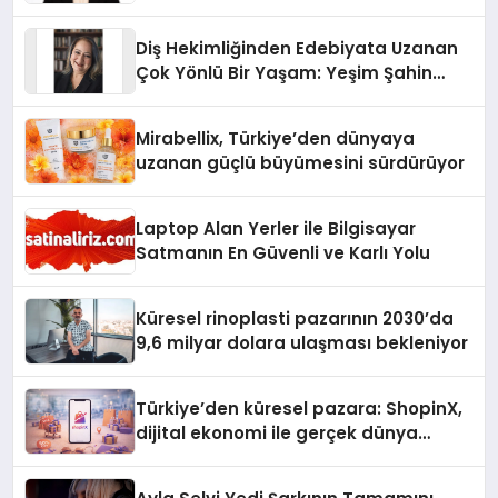
Üzerindedir”
Diş Hekimliğinden Edebiyata Uzanan
Çok Yönlü Bir Yaşam: Yeşim Şahin
Yaman
Mirabellix, Türkiye’den dünyaya
uzanan güçlü büyümesini sürdürüyor
Laptop Alan Yerler ile Bilgisayar
Satmanın En Güvenli ve Karlı Yolu
Küresel rinoplasti pazarının 2030’da
9,6 milyar dolara ulaşması bekleniyor
Türkiye’den küresel pazara: ShopinX,
dijital ekonomi ile gerçek dünya
alışverişini bir araya getirmeyi
hedefliyor