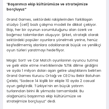
“
Başarımızı ekip kültürümüze ve stratejimize
borçluyuz”
Grand Games, sektördeki rakiplerinden farklılaşan
stüdyo (cell) bazlı çalışma modeli ile dikkat çekiyor.
Ekip, her bir oyunun sorumluluğunu alan özerk ve
bağımsız takımlardan oluşuyor. Şirket, stratejik olarak
sektördeki popüler oyunlara yönelmek yerine, henüz
keşfedilmemiş alanlara odaklanarak büyük ve yenilikçi
oyun türleri yaratmayı hedefliyor.
Magic Sort! ve Car Match oyunlarının oyuncu tutma
ve gelir elde etme metriklerinde %1’lik dilime girdiğini
ve ayda 1 milyon doları aşan gelire ulaştıklarını belirten
Grand Games Kurucu Ortağı ve CEO’su Bekir Batuhan
Çelebi, “Sadece 14 kişilik bir ekiple 10 ayda 2 casual
oyun geliştirdik. Türkiye’nin en büyük yatırım
turlarından birini ilk yılımızda tamamladık. Bu
olağanüstü başarımızı ekip kültürümüze ve
stratejimize borçluyuz” dedi.