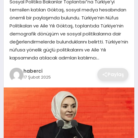
Sosyal Politika Bakanlar Toplantısı”na Türkiye’yi
SIYASET
temsilen katılan Göktaş, sosyal medya hesabından
önemli bir paylaşımda bulundu. Türkiye’nin Nüfus
SPOR
Politikaları ve Aile Yılı Göktaş, toplantıda Türkiye’nin
demografik dönüşüm ve sosyal politikalarına dair
TEKNOLOJI
değerlendirmelerde bulunduklarını belirtti. Türkiye’nin
nüfusa yönelik güçlü politikalarını ve Aile Yılı
YAŞAM
kapsamında atılacak adımları katılımcı…
haberci
Paylaş
17 Şubat 2025