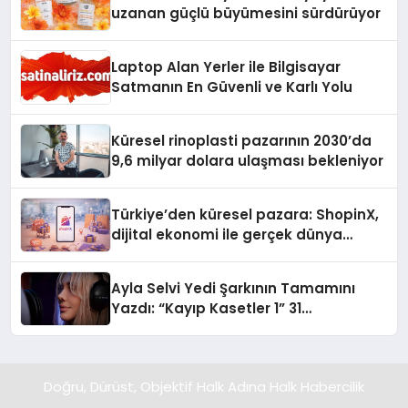
uzanan güçlü büyümesini sürdürüyor
Laptop Alan Yerler ile Bilgisayar
Satmanın En Güvenli ve Karlı Yolu
Küresel rinoplasti pazarının 2030’da
9,6 milyar dolara ulaşması bekleniyor
Türkiye’den küresel pazara: ShopinX,
dijital ekonomi ile gerçek dünya
alışverişini bir araya getirmeyi
hedefliyor
Ayla Selvi Yedi Şarkının Tamamını
Yazdı: “Kayıp Kasetler 1” 31
Temmuz’da Yayında
Doğru, Dürüst, Objektif Halk Adına Halk Habercilik