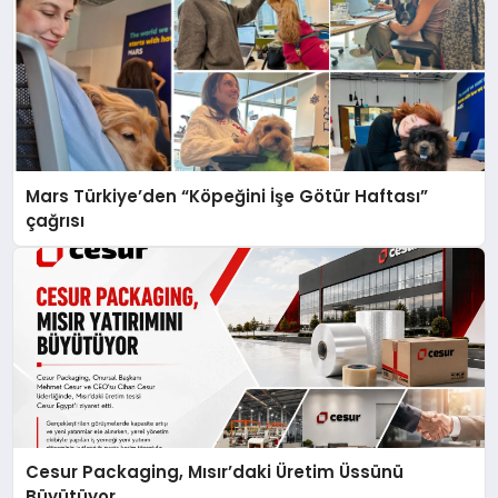
Mars Türkiye’den “Köpeğini İşe Götür Haftası”
çağrısı
Cesur Packaging, Mısır’daki Üretim Üssünü
Büyütüyor