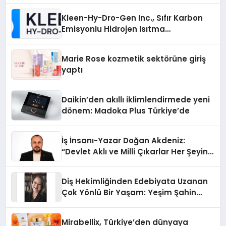
Kleen-Hy-Dro-Gen Inc., Sıfır Karbon
Emisyonlu Hidrojen Isıtma
Teknolojisinde ISO ve TSSA
Düzenleyici Onaylarını Aldı
Marie Rose kozmetik sektörüne giriş
yaptı
Daikin’den akıllı iklimlendirmede yeni
dönem: Madoka Plus Türkiye’de
İş İnsanı-Yazar Doğan Akdeniz:
“Devlet Aklı ve Milli Çıkarlar Her Şeyin
Üzerindedir”
Diş Hekimliğinden Edebiyata Uzanan
Çok Yönlü Bir Yaşam: Yeşim Şahin
Yaman
Mirabellix, Türkiye’den dünyaya