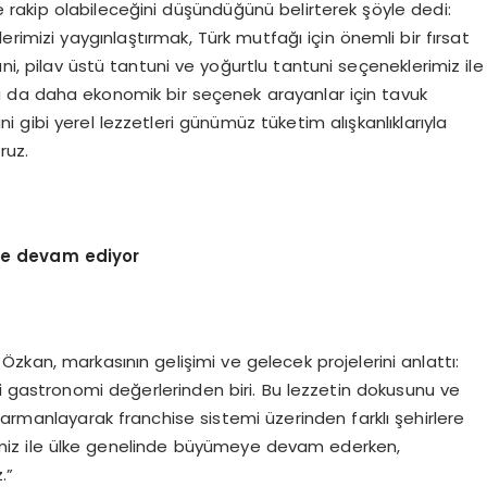
e rakip olabileceğini düşündüğünü belirterek şöyle dedi:
erimizi yaygınlaştırmak, Türk mutfağı için önemli bir fırsat
uni, pilav üstü tantuni ve yoğurtlu tantuni seçeneklerimiz ile
a da daha ekonomik bir seçenek arayanlar için tavuk
 gibi yerel lezzetleri günümüz tüketim alışkanlıklarıyla
ruz.
ye devam ediyor
zkan, markasının gelişimi ve gelecek projelerini anlattı:
i gastronomi değerlerinden biri. Bu lezzetin dokusunu ve
le harmanlayarak franchise sistemi üzerinden farklı şehirlere
erimiz ile ülke genelinde büyümeye devam ederken,
.”