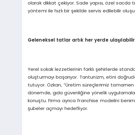
olarak dikkat çekiyor. Sade yapısı, özel sacda t
yöntemi ile hızlı bir şekilde servis edilebilir oluşu
Geleneksel tatlar artık her y
erde
ulaşılabilir
Yerel sokak lezzetlerinin farklı şehirlerde stan
oluşturmayı başarıyor. Tantunizm, etini doğrudan
tutuyor. Özkan, “Üretim süreçlerimiz tamamen şef
dönemde, gıda güvenliğine yönelik uygulamaları
konuştu. Firma ayrıca franchise modelini beni
şubeler açmayı hedefliyor.