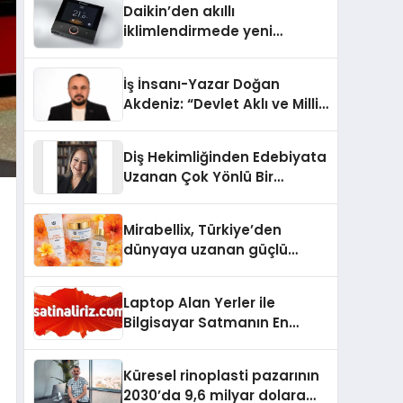
Daikin’den akıllı
iklimlendirmede yeni
dönem: Madoka Plus
Türkiye’de
İş İnsanı-Yazar Doğan
Akdeniz: “Devlet Aklı ve Milli
Çıkarlar Her Şeyin
Üzerindedir”
Diş Hekimliğinden Edebiyata
Uzanan Çok Yönlü Bir
Yaşam: Yeşim Şahin Yaman
Mirabellix, Türkiye’den
dünyaya uzanan güçlü
büyümesini sürdürüyor
Laptop Alan Yerler ile
Bilgisayar Satmanın En
Güvenli ve Karlı Yolu
Küresel rinoplasti pazarının
2030’da 9,6 milyar dolara