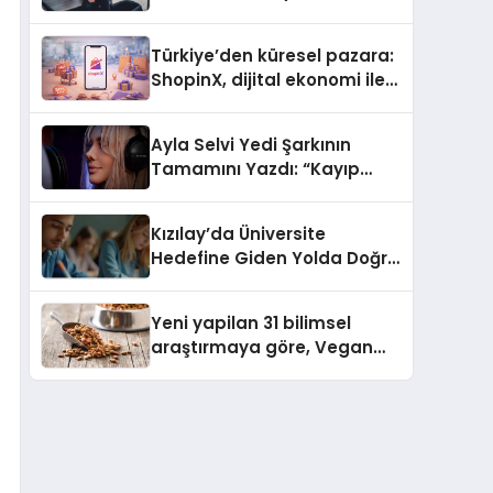
ulaşması bekleniyor
Türkiye’den küresel pazara:
ShopinX, dijital ekonomi ile
gerçek dünya alışverişini bir
araya getirmeyi hedefliyor
Ayla Selvi Yedi Şarkının
Tamamını Yazdı: “Kayıp
Kasetler 1” 31 Temmuz’da
Yayında
Kızılay’da Üniversite
Hedefine Giden Yolda Doğru
Eğitim Desteği
Yeni yapilan 31 bilimsel
araştırmaya göre, Vegan
Köpek Maması ve Vegan
Kedi Mamasının İyi
Sindirildiğini Ortaya Koydu