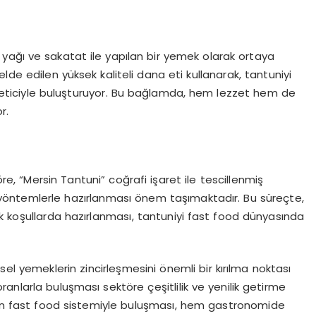
yağı ve sakatat ile yapılan bir yemek olarak ortaya
lde edilen yüksek kaliteli dana eti kullanarak, tantuniyi
 tüketiciyle buluşturuyor. Bu bağlamda, hem lezzet hem de
r.
, “Mersin Tantuni” coğrafi işaret ile tescillenmiş
yöntemlerle hazırlanması önem taşımaktadır. Bu süreçte,
k koşullarda hazırlanması, tantuniyi fast food dünyasında
l yemeklerin zincirleşmesini önemli bir kırılma noktası
oranlarla buluşması sektöre çeşitlilik ve yenilik getirme
erin fast food sistemiyle buluşması, hem gastronomide