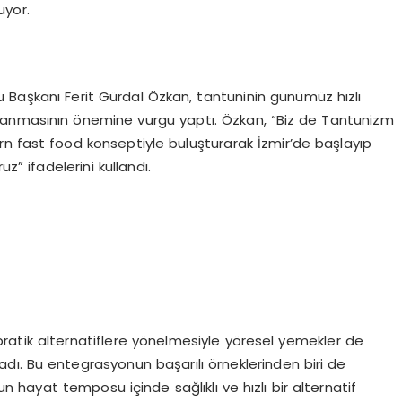
uyor.
 Başkanı Ferit Gürdal Özkan, tantuninin günümüz hızlı
lanmasının önemine vurgu yaptı. Özkan, “Biz de Tantunizm
ern fast food konseptiyle buluşturarak İzmir’de başlayıp
z” ifadelerini kullandı.
e pratik alternatiflere yönelmesiyle yöresel yemekler de
dı. Bu entegrasyonun başarılı örneklerinden biri de
n hayat temposu içinde sağlıklı ve hızlı bir alternatif