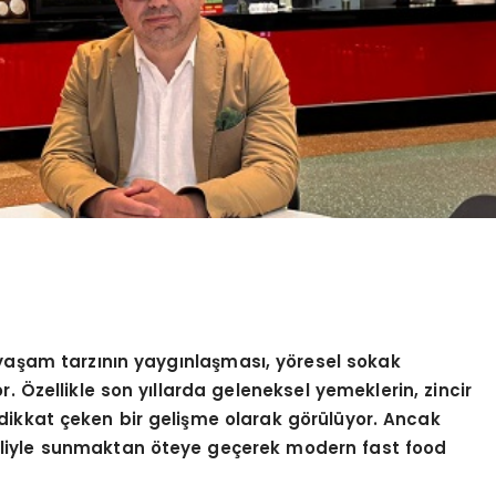
 yaşam tarzının yaygınlaş
mas
ı
, y
ö
resel sokak
r. Özellikle son yıllarda geleneksel yemeklerin, zincir
 dikkat çeken bir gelişme olarak g
ö
rülüyor. Ancak
aliyle sunmaktan
ö
teye geçerek modern fast food