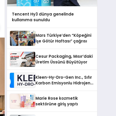
Tencent Hy3 dünya genelinde
kullanıma sunuldu
Mars Türkiye’den “Köpeğini
İşe Götür Haftası” çağrısı
Cesur Packaging, Mısır’daki
Üretim Üssünü Büyütüyor
Kleen-Hy-Dro-Gen Inc., Sıfır
Karbon Emisyonlu Hidrojen
Isıtma Teknolojisinde ISO ve
TSSA Düzenleyici Onaylarını
Marie Rose kozmetik
Aldı
sektörüne giriş yaptı