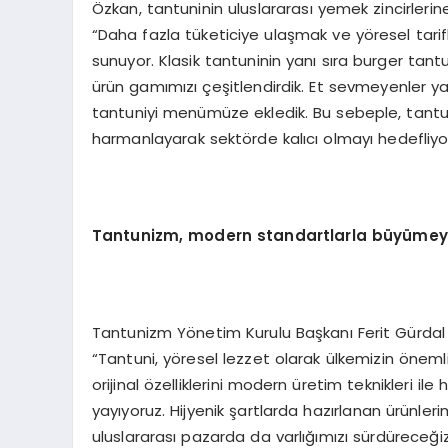
Özkan, tantuninin uluslararası yemek zincirlerin
“Daha fazla tüketiciye ulaşmak ve yöresel tarifl
sunuyor. Klasik tantuninin yanı sıra burger tant
ürün gamımızı çeşitlendirdik. Et sevmeyenler y
tantuniyi menümüze ekledik. Bu sebeple, tantuni
harmanlayarak sektörde kalıcı olmayı hedefliyo
Tantunizm, m
odern
standartlarla büyüme
Tantunizm Yönetim Kurulu Başkanı Ferit Gürdal Ö
“Tantuni, yöresel lezzet olarak ülkemizin öneml
orijinal özelliklerini modern üretim teknikleri i
yayıyoruz. Hijyenik şartlarda hazırlanan ürünl
uluslararası pazarda da varlığımızı sürdüreceğiz