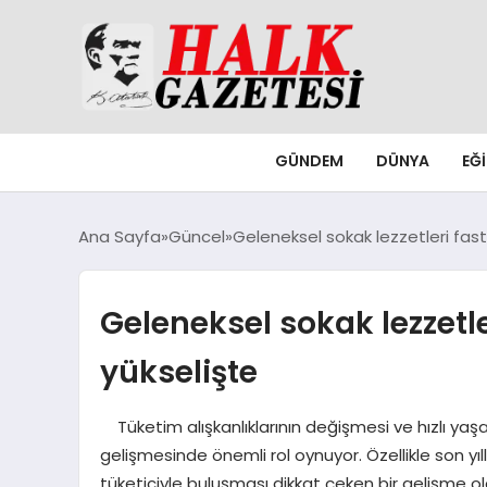
GÜNDEM
DÜNYA
EĞ
Ana Sayfa
Güncel
Geleneksel sokak lezzetleri fas
Geleneksel sokak lezzetl
yükselişte
Tüketim alışkanlıklarının değişmesi ve hızlı yaşa
gelişmesinde önemli rol oynuyor. Özellikle son yı
tüketiciyle buluşması dikkat çeken bir gelişme o