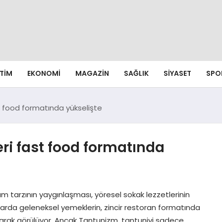
ITIM
EKONOMI
MAGAZIN
SAĞLIK
SIYASET
SPO
t food formatında yükselişte
eri fast food formatında
m tarzının yaygınlaşması, yöresel sokak lezzetlerinin
llarda geleneksel yemeklerin, zincir restoran formatında
larak görülüyor. Ancak Tantunizm, tantuniyi sadece