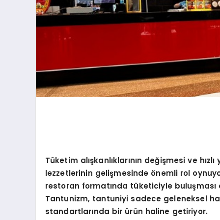
Tüketim alışkanlıklarını
n de
ğişmesi ve hızlı
lezzetlerinin gelişmesinde
ö
nemli rol oynuyo
restoran formatında tüketiciyle buluş
mas
ı
Tantunizm, tantuniyi sadece geleneksel h
standartlarında bir ürün haline getiriyor.