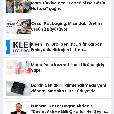
Mars Türkiye’den “Köpeğini İşe Götür
Haftası” çağrısı
Cesur Packaging, Mısır’daki Üretim
Üssünü Büyütüyor
Kleen-Hy-Dro-Gen Inc., Sıfır Karbon
Emisyonlu Hidrojen Isıtma
Teknolojisinde ISO ve TSSA
Düzenleyici Onaylarını Aldı
Marie Rose kozmetik sektörüne giriş
yaptı
Daikin’den akıllı iklimlendirmede yeni
dönem: Madoka Plus Türkiye’de
İş İnsanı-Yazar Doğan Akdeniz:
“Devlet Aklı ve Milli Çıkarlar Her Şeyin