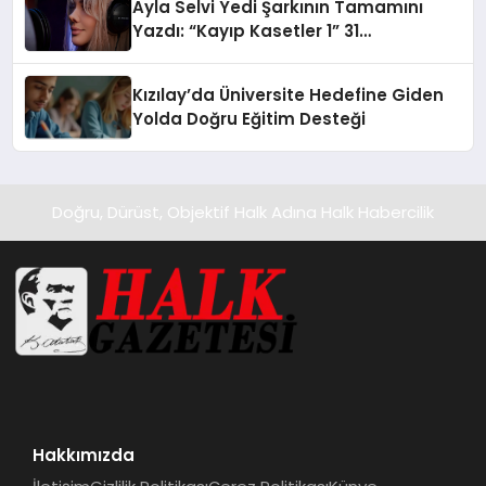
Ayla Selvi Yedi Şarkının Tamamını
Yazdı: “Kayıp Kasetler 1” 31
Temmuz’da Yayında
Kızılay’da Üniversite Hedefine Giden
Yolda Doğru Eğitim Desteği
Doğru, Dürüst, Objektif Halk Adına Halk Habercilik
Hakkımızda