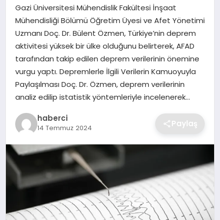
SIYASET
Gazi Üniversitesi Mühendislik Fakültesi İnşaat
Mühendisliği Bölümü Öğretim Üyesi ve Afet Yönetimi
SPOR
Uzmanı Doç. Dr. Bülent Özmen, Türkiye’nin deprem
aktivitesi yüksek bir ülke olduğunu belirterek, AFAD
TEKNOLOJI
tarafından takip edilen deprem verilerinin önemine
vurgu yaptı. Depremlerle İlgili Verilerin Kamuoyuyla
YAŞAM
Paylaşılması Doç. Dr. Özmen, deprem verilerinin
analiz edilip istatistik yöntemleriyle incelenerek…
haberci
Paylaş
14 Temmuz 2024