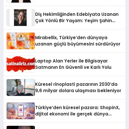
Üzerindedir”
Diş Hekimliğinden Edebiyata Uzanan
Çok Yönlü Bir Yaşam: Yeşim Şahin
Yaman
Mirabellix, Türkiye’den dünyaya
uzanan güçlü büyümesini sürdürüyor
Laptop Alan Yerler ile Bilgisayar
Satmanın En Güvenli ve Karlı Yolu
Küresel rinoplasti pazarının 2030’da
9,6 milyar dolara ulaşması bekleniyor
Türkiye’den küresel pazara: ShopinX,
dijital ekonomi ile gerçek dünya
alışverişini bir araya getirmeyi
hedefliyor