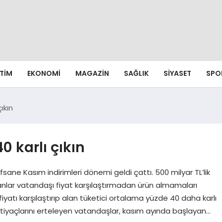
ITIM
EKONOMI
MAGAZIN
SAĞLIK
SIYASET
SPO
ıkın
0 karlı çıkın
ane Kasım indirimleri dönemi geldi çattı. 500 milyar TL’lik
nlar vatandaşı fiyat karşılaştırmadan ürün almamaları
fiyatı karşılaştırıp alan tüketici ortalama yüzde 40 daha karlı
ihtiyaçlarını erteleyen vatandaşlar, kasım ayında başlayan…