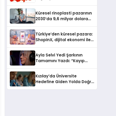
Güvenli ve Karlı Yolu
Küresel rinoplasti pazarının
2030’da 9,6 milyar dolara
ulaşması bekleniyor
Türkiye’den küresel pazara:
ShopinX, dijital ekonomi ile
gerçek dünya alışverişini bir
araya getirmeyi hedefliyor
Ayla Selvi Yedi Şarkının
Tamamını Yazdı: “Kayıp
Kasetler 1” 31 Temmuz’da
Yayında
Kızılay’da Üniversite
Hedefine Giden Yolda Doğru
Eğitim Desteği