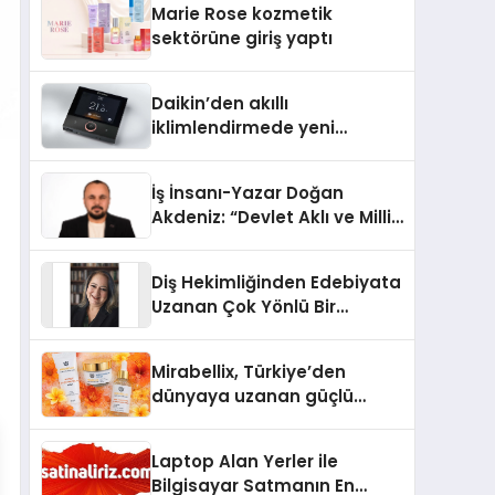
Marie Rose kozmetik
Aldı
sektörüne giriş yaptı
Daikin’den akıllı
iklimlendirmede yeni
dönem: Madoka Plus
Türkiye’de
İş İnsanı-Yazar Doğan
Akdeniz: “Devlet Aklı ve Milli
Çıkarlar Her Şeyin
Üzerindedir”
Diş Hekimliğinden Edebiyata
Uzanan Çok Yönlü Bir
Yaşam: Yeşim Şahin Yaman
Mirabellix, Türkiye’den
dünyaya uzanan güçlü
büyümesini sürdürüyor
Laptop Alan Yerler ile
Bilgisayar Satmanın En