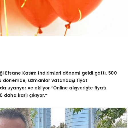
iğ
i Efsane Kas
ım indirimleri d
ö
nemi geldi ç
att
ı. 500
u d
ö
nemde, uzmanlar vatandaşı fiyat
a uyarıyor ve ekliyor
“
Online al
ışverişte fiyatı
 daha karlı çıkıyor.”