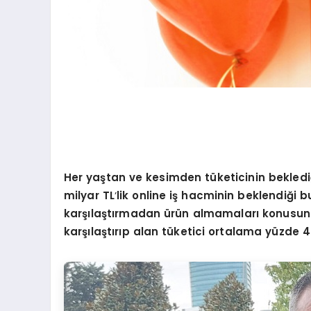
Her ya
ştan ve kesimden tüketicinin bekled
milyar TL
’
lik online i
ş hacminin beklendiği b
karşılaştırmadan ürün almamaları konusund
karşılaştırıp alan tüketici ortalama yüzde 40