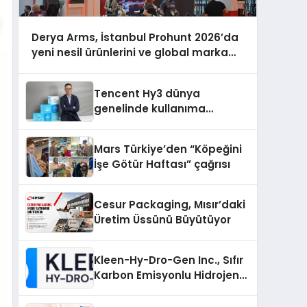
Derya Arms, İstanbul Prohunt 2026’da
yeni nesil ürünlerini ve global marka
vizyonunu sergiledi
Tencent Hy3 dünya
genelinde kullanıma
sunuldu
Mars Türkiye’den “Köpeğini
İşe Götür Haftası” çağrısı
Cesur Packaging, Mısır’daki
Üretim Üssünü Büyütüyor
Kleen-Hy-Dro-Gen Inc., Sıfır
Karbon Emisyonlu Hidrojen
Isıtma Teknolojisinde ISO ve
TSSA Düzenleyici Onaylarını