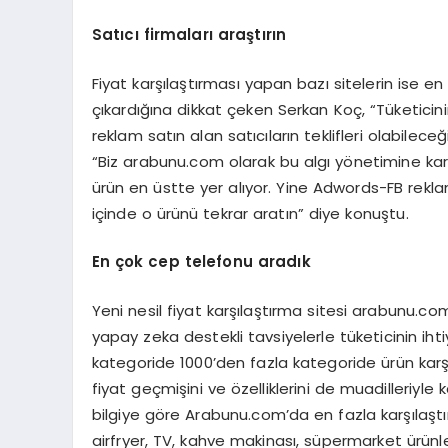
Satıcı firmaları araştırın
Fiyat karşılaştırması yapan bazı sitelerin ise e
çıkardığına dikkat çeken Serkan Koç, “Tüketicini
reklam satın alan satıcıların teklifleri olabilece
“Biz arabunu.com olarak bu algı yönetimine kar
ürün en üstte yer alıyor. Yine Adwords-FB reklaml
içinde o ürünü tekrar aratın” diye konuştu.
En
çok cep telefonu aradık
Yeni nesil fiyat karşılaştırma sitesi arabunu.co
yapay zeka destekli tavsiyelerle tüketicinin iht
kategoride 1000’den fazla kategoride ürün karşı
fiyat geçmişini ve özelliklerini de muadilleriyle k
bilgiye göre Arabunu.com’da en fazla karşılaştı
airfryer, TV, kahve makinası, süpermarket ürünle