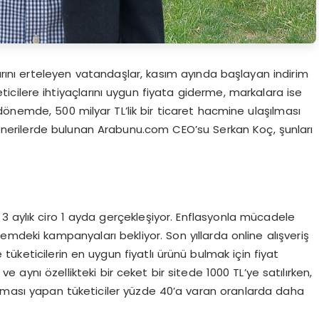
arını erteleyen vatandaşlar, kasım ayında başlayan indirim
eticilere ihtiyaçlarını uygun fiyata giderme, markalara ise
önemde, 500 milyar TL’lik bir ticaret hacmine ulaşılması
 önerilerde bulunan Arabunu.com CEO’su Serkan Koç, şunları
3 aylık ciro 1 ayda gerçekleşiyor. Enflasyonla mücadele
mdeki kampanyaları bekliyor. Son yıllarda online alışveriş
tüketicilerin en uygun fiyatlı ürünü bulmak için fiyat
 aynı özellikteki bir ceket bir sitede 1000 TL’ye satılırken,
aştırması yapan tüketiciler yüzde 40’a varan oranlarda daha