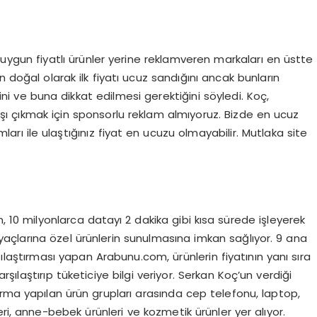
n uygun fiyatlı ürünler yerine reklamveren markaları en üstte
n doğal olarak ilk fiyatı ucuz sandığını ancak bunların
ğini ve buna dikkat edilmesi gerektiğini söyledi. Koç,
şı çıkmak için sponsorlu reklam almıyoruz. Bizde en ucuz
arı ile ulaştığınız fiyat en ucuzu olmayabilir. Mutlaka site
m, 10 milyonlarca datayı 2 dakika gibi kısa sürede işleyerek
iyaçlarına özel ürünlerin sunulmasına imkan sağlıyor. 9 ana
laştırması yapan Arabunu.com, ürünlerin fiyatının yanı sıra
arşılaştırıp tüketiciye bilgi veriyor. Serkan Koç’un verdiği
rma yapılan ürün grupları arasında cep telefonu, laptop,
ri, anne-bebek ürünleri ve kozmetik ürünler yer alıyor.