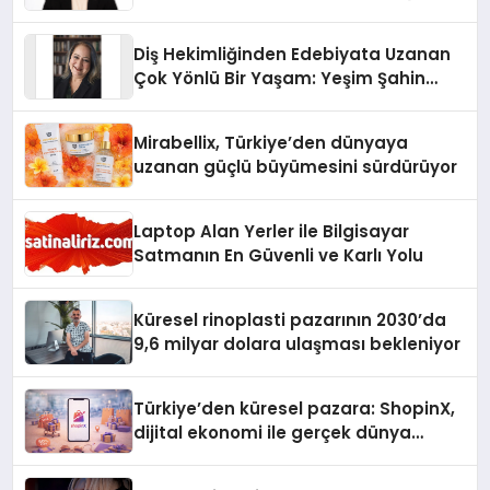
Üzerindedir”
Diş Hekimliğinden Edebiyata Uzanan
Çok Yönlü Bir Yaşam: Yeşim Şahin
Yaman
Mirabellix, Türkiye’den dünyaya
uzanan güçlü büyümesini sürdürüyor
Laptop Alan Yerler ile Bilgisayar
Satmanın En Güvenli ve Karlı Yolu
Küresel rinoplasti pazarının 2030’da
9,6 milyar dolara ulaşması bekleniyor
Türkiye’den küresel pazara: ShopinX,
dijital ekonomi ile gerçek dünya
alışverişini bir araya getirmeyi
hedefliyor