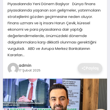
SIYASET
Piyasalarında Yeni Dönem Başlıyor Dünya finans
piyasalarında yaşanan son gelişmeler, yatırımcıların
SPOR
stratejilerini gözden geçirmesine neden oluyor.
Finans uzmanı ve iş insanı Harun Çevik, küresel
TEKNOLOJI
ekonomi ve para piyasalarına dair yaptığı
değerlendirmelerde, önümüzdeki dönemde
YAŞAM
dalgalanmalara karşı dikkatli olunması gerektiğini
vurguladı. ABD ve Avrupa Merkez Bankalarının
Kararları…
admin
Paylaş
17 Şubat 2025