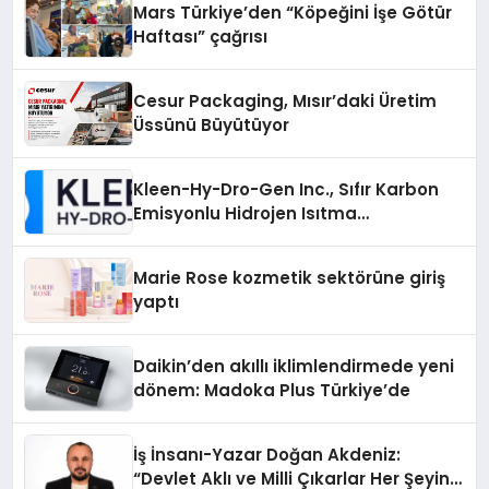
Mars Türkiye’den “Köpeğini İşe Götür
Haftası” çağrısı
Cesur Packaging, Mısır’daki Üretim
Üssünü Büyütüyor
Kleen-Hy-Dro-Gen Inc., Sıfır Karbon
Emisyonlu Hidrojen Isıtma
Teknolojisinde ISO ve TSSA
Düzenleyici Onaylarını Aldı
Marie Rose kozmetik sektörüne giriş
yaptı
Daikin’den akıllı iklimlendirmede yeni
dönem: Madoka Plus Türkiye’de
İş İnsanı-Yazar Doğan Akdeniz:
“Devlet Aklı ve Milli Çıkarlar Her Şeyin