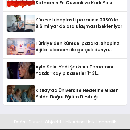
Satmanın En Güvenli ve Karlı Yolu
Küresel rinoplasti pazarının 2030’da
9,6 milyar dolara ulaşması bekleniyor
Türkiye’den küresel pazara: ShopinX,
dijital ekonomi ile gerçek dünya
alışverişini bir araya getirmeyi
hedefliyor
Ayla Selvi Yedi Şarkının Tamamını
Yazdı: “Kayıp Kasetler 1” 31
Temmuz’da Yayında
Kızılay’da Üniversite Hedefine Giden
Yolda Doğru Eğitim Desteği
Doğru, Dürüst, Objektif Halk Adına Halk Habercilik