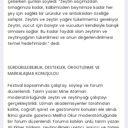
çekerken şunları söyledi: “Zeytin saçımızdan
tırnağımıza kadar, kalbimizden beynimize kadar her
şey için sağlıklı bir üründür ve antioksidan özelliğe
sahiptir. Zeytini ve zeytin yağını tüketmemiz gerekiyor.
Zeytin, vücut için barıştır ve vücudun kendisiyle barışık
olmasını sağlar. Bu kadar faydalı olan zeytinin ve
zeytinyağının tüketilmesi ve onun değerlendirilmesi
temel hedefimizdir.” dedi.
SÜRDÜRÜLEBİLİRLİK, DESTEKLER, ÖRGÜTLENME VE
MARKALAŞMA KONUŞULDU
Festival kapsamında çalıştay, söyleşi ve forum
düzenlendi. Tarım yazarı Mine Ataman
moderatörlüğünde zeytin ve zeytinyağı çalıştayı
gerçekleştirildi. Uzman akademisyenler tarafından
kalite, coğrafi işaret ve gastronomi konuları ele alındı.
İkinci günde gazeteci Meliha Okur moderatörlüğünde
bir forum düzenlendi. Foruma katılan ünlü tarım yazarı
Ali Ekber Yıldırım, zeytincilikteki üretici, işgücü ve tağşiş