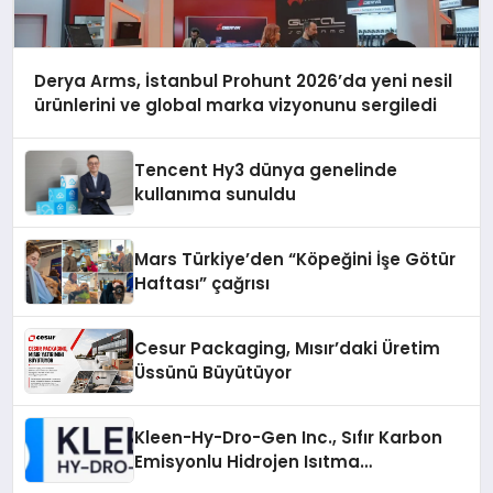
Derya Arms, İstanbul Prohunt 2026’da yeni nesil
ürünlerini ve global marka vizyonunu sergiledi
Tencent Hy3 dünya genelinde
kullanıma sunuldu
Mars Türkiye’den “Köpeğini İşe Götür
Haftası” çağrısı
Cesur Packaging, Mısır’daki Üretim
Üssünü Büyütüyor
Kleen-Hy-Dro-Gen Inc., Sıfır Karbon
Emisyonlu Hidrojen Isıtma
Teknolojisinde ISO ve TSSA