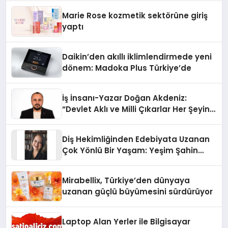
Düzenleyici Onaylarını Aldı
Marie Rose kozmetik sektörüne giriş
yaptı
Daikin’den akıllı iklimlendirmede yeni
dönem: Madoka Plus Türkiye’de
İş İnsanı-Yazar Doğan Akdeniz:
“Devlet Aklı ve Milli Çıkarlar Her Şeyin
Üzerindedir”
Diş Hekimliğinden Edebiyata Uzanan
Çok Yönlü Bir Yaşam: Yeşim Şahin
Yaman
Mirabellix, Türkiye’den dünyaya
uzanan güçlü büyümesini sürdürüyor
Laptop Alan Yerler ile Bilgisayar