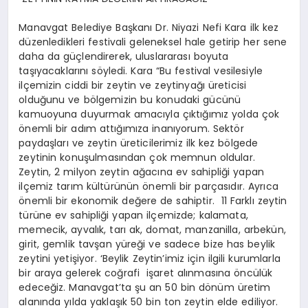
Manavgat Belediye Başkanı Dr. Niyazi Nefi Kara ilk kez
düzenledikleri festivali geleneksel hale getirip her sene
daha da güçlendirerek, uluslararası boyuta
taşıyacaklarını söyledi. Kara “Bu festival vesilesiyle
ilçemizin ciddi bir zeytin ve zeytinyağı üreticisi
olduğunu ve bölgemizin bu konudaki gücünü
kamuoyuna duyurmak amacıyla çıktığımız yolda çok
önemli bir adım attığımıza inanıyorum. Sektör
paydaşları ve zeytin üreticilerimiz ilk kez bölgede
zeytinin konuşulmasından çok memnun oldular.
Zeytin, 2 milyon zeytin ağacına ev sahipliği yapan
ilçemiz tarım kültürünün önemli bir parçasıdır. Ayrıca
önemli bir ekonomik değere de sahiptir. 11 Farklı zeytin
türüne ev sahipliği yapan ilçemizde; kalamata,
memecik, ayvalık, tarı ak, domat, manzanilla, arbekün,
girit, gemlik tavşan yüreği ve sadece bize has beylik
zeytini yetişiyor. ‘Beylik Zeytin’imiz için ilgili kurumlarla
bir araya gelerek coğrafi işaret alınmasına öncülük
edeceğiz. Manavgat’ta şu an 50 bin dönüm üretim
alanında yılda yaklaşık 50 bin ton zeytin elde ediliyor.