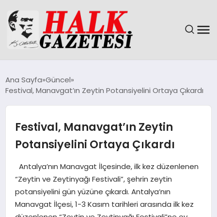
GÜNDEM
Ana Sayfa
Güncel
Festival, Manavgat’ın Zeytin Potansiyelini Ortaya Çıkardı
DÜNYA
EĞITIM
Festival, Manavgat’ın Zeytin
Potansiyelini Ortaya Çıkardı
EKONOMI
Antalya’nın Manavgat İlçesinde, ilk kez düzenlenen
MAGAZIN
“Zeytin ve Zeytinyağı Festivali”, şehrin zeytin
potansiyelini gün yüzüne çıkardı. Antalya’nın
SAĞLIK
Manavgat İlçesi, 1-3 Kasım tarihleri arasında ilk kez
düzenlenen “Zeytin ve Zeytinyağı Festivali”ne ev