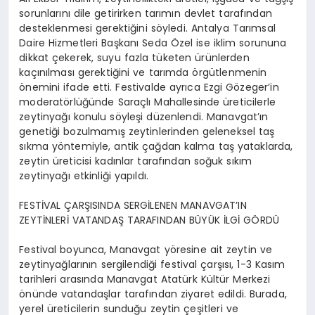
sorunlarını dile getirirken tarımın devlet tarafından
desteklenmesi gerektiğini söyledi. Antalya Tarımsal
Daire Hizmetleri Başkanı Seda Özel ise iklim sorununa
dikkat çekerek, suyu fazla tüketen ürünlerden
kaçınılması gerektiğini ve tarımda örgütlenmenin
önemini ifade etti. Festivalde ayrıca Ezgi Gözeger’in
moderatörlüğünde Saraçlı Mahallesinde üreticilerle
zeytinyağı konulu söyleşi düzenlendi. Manavgat’ın
genetiği bozulmamış zeytinlerinden geleneksel taş
sıkma yöntemiyle, antik çağdan kalma taş yataklarda,
zeytin üreticisi kadınlar tarafından soğuk sıkım
zeytinyağı etkinliği yapıldı.
FESTİVAL ÇARŞISINDA SERGİLENEN MANAVGAT’IN
ZEYTİNLERİ VATANDAŞ TARAFINDAN BÜYÜK İLGİ GÖRDÜ
Festival boyunca, Manavgat yöresine ait zeytin ve
zeytinyağlarının sergilendiği festival çarşısı, 1-3 Kasım
tarihleri arasında Manavgat Atatürk Kültür Merkezi
önünde vatandaşlar tarafından ziyaret edildi. Burada,
yerel üreticilerin sunduğu zeytin çeşitleri ve