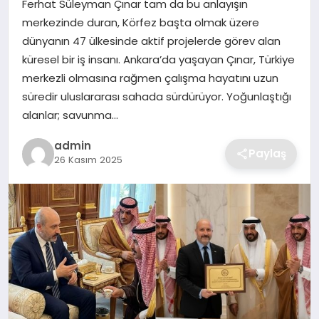
Ferhat Süleyman Çınar tam da bu anlayışın
SIYASET
merkezinde duran, Körfez başta olmak üzere
dünyanın 47 ülkesinde aktif projelerde görev alan
SPOR
küresel bir iş insanı. Ankara’da yaşayan Çınar, Türkiye
merkezli olmasına rağmen çalışma hayatını uzun
TEKNOLOJI
süredir uluslararası sahada sürdürüyor. Yoğunlaştığı
alanlar; savunma…
YAŞAM
admin
Paylaş
26 Kasım 2025