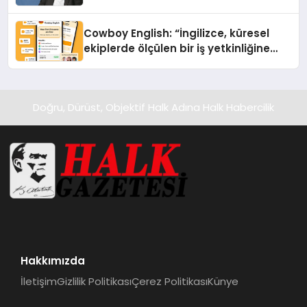
Cowboy English: “İngilizce, küresel
ekiplerde ölçülen bir iş yetkinliğine
dönüşüyor”
Doğru, Dürüst, Objektif Halk Adına Halk Habercilik
Hakkımızda
İletişim
Gizlilik Politikası
Çerez Politikası
Künye