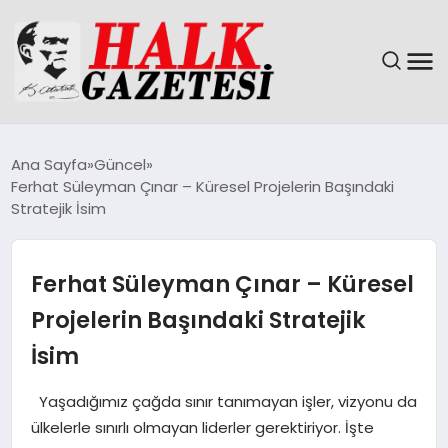
GÜNDEM
Ana Sayfa
Güncel
Ferhat Süleyman Çınar – Küresel Projelerin Başındaki
DÜNYA
Stratejik İsim
EĞITIM
Ferhat Süleyman Çınar – Küresel
EKONOMI
Projelerin Başındaki Stratejik
İsim
MAGAZIN
Yaşadığımız çağda sınır tanımayan işler, vizyonu da
SAĞLIK
ülkelerle sınırlı olmayan liderler gerektiriyor. İşte