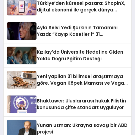
Türkiye’den küresel pazara: ShopinX,
dijital ekonomi ile gerçek dünya
alışverişini bir araya getirmeyi
hedefliyor
Ayla Selvi Yedi Şarkının Tamamını
Yazdı: “Kayıp Kasetler 1” 31
Temmuz’da Yayında
Kızılay’da Üniversite Hedefine Giden
Yolda Doğru Eğitim Desteği
Yeni yapilan 31 bilimsel araştırmaya
göre, Vegan Köpek Maması ve Vegan
Kedi Mamasının İyi Sindirildiğini
Ortaya Koydu
Bhaktawer: Uluslararası hukuk Filistin
konusunda çifte standart uyguluyor
Yunan uzman: Ukrayna savaşı bir ABD
projesi