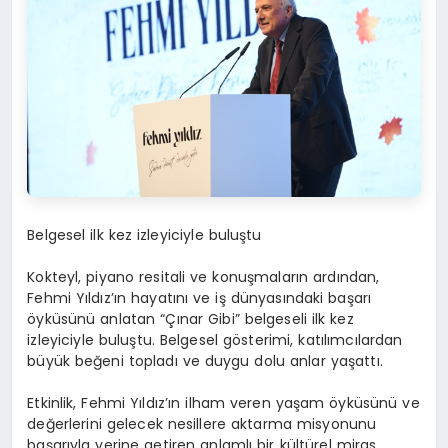
Belgesel ilk kez izleyiciyle buluştu
Kokteyl, piyano resitali ve konuşmaların ardından,
Fehmi Yıldız’ın hayatını ve iş dünyasındaki başarı
öyküsünü anlatan “Çınar Gibi” belgeseli ilk kez
izleyiciyle buluştu. Belgesel g
ö
sterimi, katılımcılardan
büyük beğeni topladı ve duygu dolu anlar yaş
att
ı.
Etkinlik, Fehmi Yıldız’ın ilham veren yaşam
ö
yküsünü
ve
değerlerini gelecek nesillere aktarma misyonunu
başarıyla yerine getiren anlamlı bir kültürel miras