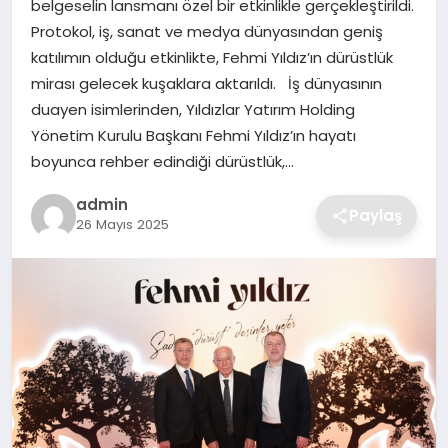
belgeselin lansmanı özel bir etkinlikle gerçekleştirildi.
SIYASET
Protokol, iş, sanat ve medya dünyasından geniş
katılımın olduğu etkinlikte, Fehmi Yıldız’ın dürüstlük
SPOR
mirası gelecek kuşaklara aktarıldı. İş dünyasının
duayen isimlerinden, Yıldızlar Yatırım Holding
TEKNOLOJI
Yönetim Kurulu Başkanı Fehmi Yıldız’ın hayatı
boyunca rehber edindiği dürüstlük,…
YAŞAM
admin
Paylaş
26 Mayıs 2025