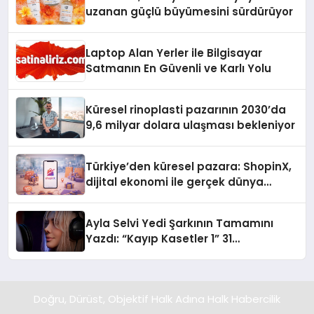
uzanan güçlü büyümesini sürdürüyor
Laptop Alan Yerler ile Bilgisayar
Satmanın En Güvenli ve Karlı Yolu
Küresel rinoplasti pazarının 2030’da
9,6 milyar dolara ulaşması bekleniyor
Türkiye’den küresel pazara: ShopinX,
dijital ekonomi ile gerçek dünya
alışverişini bir araya getirmeyi
hedefliyor
Ayla Selvi Yedi Şarkının Tamamını
Yazdı: “Kayıp Kasetler 1” 31
Temmuz’da Yayında
Doğru, Dürüst, Objektif Halk Adına Halk Habercilik