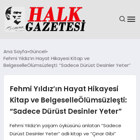
GÜNDEM
Ana Sayfa
Güncel
Fehmi Yıldız’ın Hayat Hikayesi Kitap ve
DÜNYA
BelgeselleÖlümsüzleşti: “Sadece Dürüst Desinler Yeter”
EĞITIM
Fehmi Yıldız’ın Hayat Hikayesi
EKONOMI
Kitap ve BelgeselleÖlümsüzleşti:
“Sadece Dürüst Desinler Yeter”
MAGAZIN
Fehmi Yıldız’ın yaşam öyküsünü anlatan “Sadece
SAĞLIK
Dürüst Desinler Yeter” adlı kitap ve “Çınar Gibi”