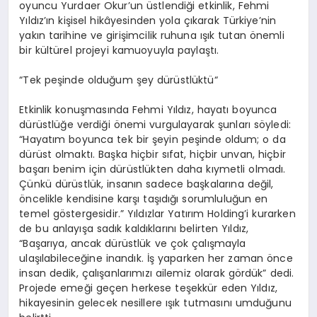
oyuncu Yurdaer Okur’un üstlendiği etkinlik, Fehmi
Yıldız’ın kişisel hikâyesinden yola çıkarak Türkiye’nin
yakın tarihine ve girişimcilik ruhuna ışık tutan
ö
nemli
bir kültürel projeyi kamuoyuyla paylaştı.
“Tek peşinde
olduğ
um
ş
ey
d
ürüstlüktü
“
Etkinlik konuş
mas
ında
Fehmi Yıldız, hayatı boyunca
dürüstlüğe verdiği
ö
nemi vurgulayarak şunları s
ö
yledi
:
“Hayatım boyunca tek bir şeyin peşinde oldum; o da
dürüst olmaktı. Başka hiçbir sıfat, hiçbir unvan, hiçbir
başarı benim iç
in d
ürüstlükten
daha kıymetli olmadı.
Çünkü dürüstlük, insanın sadece başkaları
na de
ğil
,
ö
ncelikle
kendisine karşı taşıdığı sorumluluğun en
temel g
ö
stergesidir
.” Yıldızlar Yatırım Holding’i kurarken
de bu anlayışa sadık kaldıklarını belirten Yıldız,
“Başarıya, ancak dürüstlük ve ç
ok
çalışmayla
ulaşılabileceğine inandık. İş yaparken her zaman
ö
nce
in
san d
edik, çalışanlarımızı ailemiz olarak g
ö
rdük
” dedi.
Projede emeği geçen herkese teşekkür eden Yıldız,
hikayesinin gelecek nesillere ışık tutmasını umduğunu