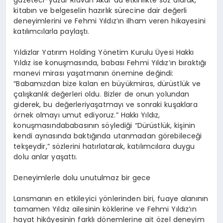
gazeteci-yazar Rıdvan Akar da etkinlikte s
ö
z alarak,
kitabın ve belgeselin hazırlık sürecine dair değerli
deneyimlerini ve Fehmi Yıldız’ın ilham veren hikayesini
katılımcılarla paylaştı.
Yıldızlar
Yatırım
Holding
Yönetim
Kurulu
Üyesi
Hakkı
Yıldız
ise
konuşmasında
,
babası
Fehmi
Yıldız’ın
bıraktığı
manevi
mirası
yaşatmanın
önemine
değindi
:
“
Babamızdan
bize
kalan
en
büyük
miras
,
dürüstlük
ve
çalışkanlık
değerleri
oldu
.
Bizler
de
onun
yolundan
giderek
,
bu
değerleri
yaşatmayı
ve
sonraki
kuşaklara
örnek
olmayı
umut
ediyoruz
.”
Hakkı
Yıldız,
konuşmasında
babasının
söylediği
“
Dürüstlük
,
kişinin
kendi
aynasında
baktığında
utanmadan
görebileceği
tek
şeydir
,”
sözlerini
hatırlatarak
,
katılımcılara
duygu
dolu
anlar
yaşattı
.
Deneyimlerle dolu unutulmaz bir gece
Lansmanın
en
etkileyici
yönlerinden
biri
,
fuaye
alanının
tamamen
Yıldız
ailesinin
köklerine
ve Fehmi
Yıldız’ın
hayat
hikâyesinin
farklı
dönemlerine
ait
özel
deneyim