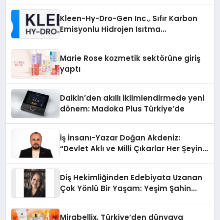
Kleen-Hy-Dro-Gen Inc., Sıfır Karbon
Emisyonlu Hidrojen Isıtma
Teknolojisinde ISO ve TSSA
Düzenleyici Onaylarını Aldı
Marie Rose kozmetik sektörüne giriş
yaptı
Daikin’den akıllı iklimlendirmede yeni
dönem: Madoka Plus Türkiye’de
İş İnsanı-Yazar Doğan Akdeniz:
“Devlet Aklı ve Milli Çıkarlar Her Şeyin
Üzerindedir”
Diş Hekimliğinden Edebiyata Uzanan
Çok Yönlü Bir Yaşam: Yeşim Şahin
Yaman
Mirabellix, Türkiye’den dünyaya