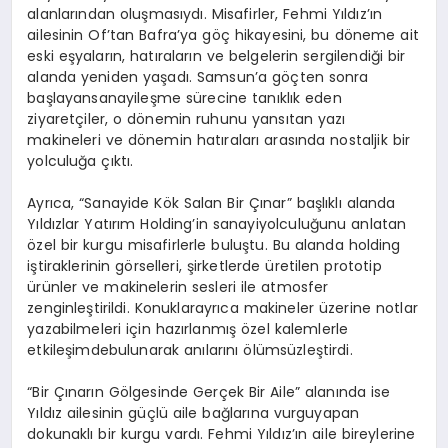
alanlarından
oluşmasıydı
.
Misafirler
, Fehmi
Yıldız’ın
ailesinin
Of’tan
Bafra’ya
göç
hikayesini
,
bu
döneme
ait
eski
eşyaların
,
hatıraların
ve
belgelerin
sergilendiği
bir
alanda
yeniden
yaşadı
.
Samsun’a
göçten
sonra
başlayan
sanayileşme
sürecine
tanıklık
eden
ziyaretçiler
, o
dönemin
ruhunu
yansıtan
yazı
makineleri
ve
dönemin
hatıraları
arasında
nostaljik
bir
yolculuğa
çıktı
.
Ayrıca
, “
Sanayide
Kök Salan Bir Çınar”
başlıklı
alanda
Yıldızlar
Yatırım
Holding’in
sanayi
yolculuğunu
anlatan
özel
bir
kurgu
misafirlerle
buluştu
. Bu
alanda
holding
iştiraklerinin
görselleri
,
şirketlerde
üretilen
prototip
ürünler
ve
makinelerin
sesleri
ile
atmosfer
zenginleştirildi
.
Konuklar
ayrıca
makineler
üzerine
notlar
yazabilmeleri
için
hazırlanmış
özel
kalemlerle
etkileşimde
bulunarak
anılarını
ölümsüzleştirdi
.
“Bir
Çınarın
Gölgesinde
Gerçek
Bir Aile”
alanında
ise
Yıldız
ailesinin
güçlü
aile
bağlarına
vurgu
yapan
dokunaklı
bir
kurgu
vardı
. Fehmi
Yıldız’ın
aile
bireylerine