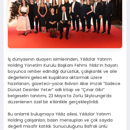
İş dünyasının duayen isimlerinden, Yıldızlar Yatırı
m
Holding Y
ö
netim Kurulu Başkanı
Fehmi Y
ıldız’ın
hayatı
boyunca rehber
edindiğ
i d
ürüstlük
, çalışkanlık ve aile
değerlerini gelecek kuşaklara aktarmak üzere
hazırlanan, gazeteci-yazar Rıdvan Akar imzalı “Sadece
Dürüst Desinler Yeter” adlı kitap ve “Çınar Gibi”
belgeselin tanıtımı, 23 Mayıs’ta Zorlu
Skylounge’da
düzenlenen
ö
zel
bir etkinlikle gerçekleştirildi.
Bu
anlamlı buluşmaya Yıldız ailesi, Yıldızlar Yatırı
m
Holding
çalışanları, basın mensupları
ve
çok sayı
da
de
ğerli
misafir katıldı. Sunuculuğunu Bafralı ünlü