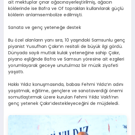
ait
mektuplar
çınar
ağacına
yerleştirilmiş
,
ağacın
köklerinde
ise
Bafra
ve
Of
toprakları
kullanılarak
güçlü
köklerin
anlamı
sembolize
edilmişti
.
Sanata
ve
genç
yeteneğe
destek
Bu
özel
alanların
yanı
sıra
, 10
yaşındaki
Samsunlu
genç
piyanist
Yusufhan
Çakır’ın
resitali
de
büyük
ilgi
gördü
.
Dünyada
sayılı
mutlak
kulak
yeteneğine
sahip
Çakır
,
piyano
eşliğinde
Bafra
ve Samsun
yöresine
ait
ezgileri
yorumlayarak
geceye
unutulmaz
bir
müzik
ziyafeti
yaşattı
.
Hakkı
Yıldız
konuşmasında
,
babası
Fehmi
Yıldız’ın
adını
yaşatmak
,
eğitime
,
gençlere
ve
sanata
verdiği
önemi
somutlaştırmak
üzere
kurulan
Fehmi Yıldız
Vakfı’nın
genç
yetenek
Çakır’ı
destekleyeceğini
de
müjdeledi
.