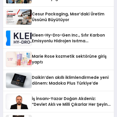
Cesur Packaging, Mısır’daki Üretim
Üssünü Büyütüyor
Kleen-Hy-Dro-Gen Inc., Sıfır Karbon
Emisyonlu Hidrojen Isıtma
Teknolojisinde ISO ve TSSA
Düzenleyici Onaylarını Aldı
Marie Rose kozmetik sektörüne giriş
yaptı
Daikin’den akıllı iklimlendirmede yeni
dönem: Madoka Plus Türkiye’de
İş İnsanı-Yazar Doğan Akdeniz:
“Devlet Aklı ve Milli Çıkarlar Her Şeyin
Üzerindedir”