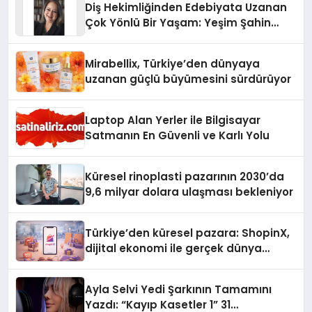
Diş Hekimliğinden Edebiyata Uzanan
Çok Yönlü Bir Yaşam: Yeşim Şahin
Yaman
Mirabellix, Türkiye’den dünyaya
uzanan güçlü büyümesini sürdürüyor
Laptop Alan Yerler ile Bilgisayar
Satmanın En Güvenli ve Karlı Yolu
Küresel rinoplasti pazarının 2030’da
9,6 milyar dolara ulaşması bekleniyor
Türkiye’den küresel pazara: ShopinX,
dijital ekonomi ile gerçek dünya
alışverişini bir araya getirmeyi
hedefliyor
Ayla Selvi Yedi Şarkının Tamamını
Yazdı: “Kayıp Kasetler 1” 31