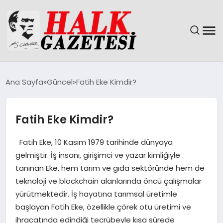
GÜNDEM
Ana Sayfa
Güncel
Fatih Eke Kimdir?
DÜNYA
Fatih Eke Kimdir?
EĞITIM
Fatih Eke, 10 Kasım 1979 tarihinde dünyaya
EKONOMI
gelmiştir. İş insanı, girişimci ve yazar kimliğiyle
tanınan Eke, hem tarım ve gıda sektöründe hem de
MAGAZIN
teknoloji ve blockchain alanlarında öncü çalışmalar
yürütmektedir. İş hayatına tarımsal üretimle
SAĞLIK
başlayan Fatih Eke, özellikle çörek otu üretimi ve
ihracatında edindiği tecrübeyle kısa sürede