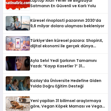
Laptop Alan Yerler ile Bilgisayar
Satmanın En Güvenli ve Karlı Yolu
Küresel rinoplasti pazarının 2030’da
9,6 milyar dolara ulaşması bekleniyor
Türkiye’den küresel pazara: ShopinX,
dijital ekonomi ile gerçek dünya
alışverişini bir araya getirmeyi
hedefliyor
Ayla Selvi Yedi Şarkının Tamamını
Yazdı: “Kayıp Kasetler 1” 31
Temmuz’da Yayında
Kızılay’da Üniversite Hedefine Giden
Yolda Doğru Eğitim Desteği
Yeni yapilan 31 bilimsel araştırmaya
göre, Vegan Köpek Maması ve Vegan