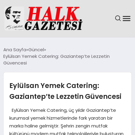
GÜNDEM
Ana Sayfa
Güncel
Eylülsan Yemek Catering: Gaziantep’te Lezzetin
DÜNYA
Güvencesi
EĞITIM
Eylülsan Yemek Catering:
EKONOMI
Gaziantep’te Lezzetin Güvencesi
MAGAZIN
Eylülsan Yemek Catering, üç yıldır Gaziantep’te
kurumsal yemek hizmetlerinde fark yaratan bir
SAĞLIK
marka haline gelmiştir. Şehrin zengin mutfak
kültürünü modern mutfak teknolojileriyle buluşturan