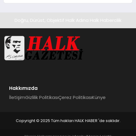
Kedi Mamasının İyi Sindirildiğini
Ortaya Koydu
Doğru, Dürüst, Objektif Halk Adına Halk Habercilik
Hakkımızda
İletişim
Gizlilik Politikası
Çerez Politikası
Künye
Copyright © 2025 Tüm hakları HALK HABER 'de saklıdır.