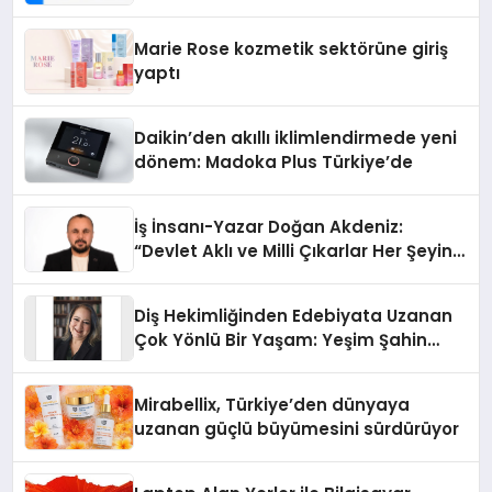
Teknolojisinde ISO ve TSSA
Düzenleyici Onaylarını Aldı
Marie Rose kozmetik sektörüne giriş
yaptı
Daikin’den akıllı iklimlendirmede yeni
dönem: Madoka Plus Türkiye’de
İş İnsanı-Yazar Doğan Akdeniz:
“Devlet Aklı ve Milli Çıkarlar Her Şeyin
Üzerindedir”
Diş Hekimliğinden Edebiyata Uzanan
Çok Yönlü Bir Yaşam: Yeşim Şahin
Yaman
Mirabellix, Türkiye’den dünyaya
uzanan güçlü büyümesini sürdürüyor