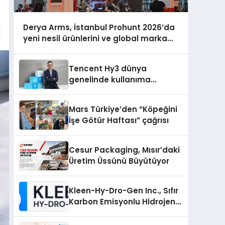
Derya Arms, İstanbul Prohunt 2026’da
yeni nesil ürünlerini ve global marka
vizyonunu sergiledi
Tencent Hy3 dünya
genelinde kullanıma
sunuldu
Mars Türkiye’den “Köpeğini
İşe Götür Haftası” çağrısı
Cesur Packaging, Mısır’daki
Üretim Üssünü Büyütüyor
Kleen-Hy-Dro-Gen Inc., Sıfır
Karbon Emisyonlu Hidrojen
Isıtma Teknolojisinde ISO ve
TSSA Düzenleyici Onaylarını