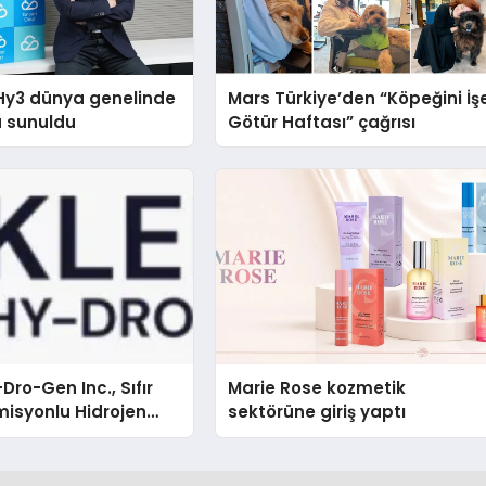
Hy3 dünya genelinde
Mars Türkiye’den “Köpeğini İş
a sunuldu
Götür Haftası” çağrısı
Dro-Gen Inc., Sıfır
Marie Rose kozmetik
isyonlu Hidrojen
sektörüne giriş yaptı
knolojisinde ISO ve
nleyici Onaylarını