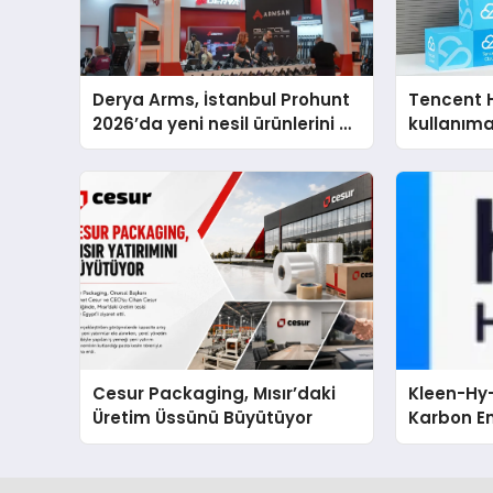
Derya Arms, İstanbul Prohunt
Tencent 
2026’da yeni nesil ürünlerini ve
kullanım
global marka vizyonunu
sergiledi
Cesur Packaging, Mısır’daki
Kleen-Hy-
Üretim Üssünü Büyütüyor
Karbon Em
Isıtma Te
TSSA Düze
Aldı