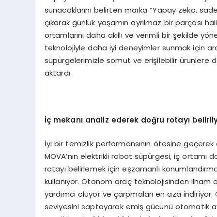
sunacaklarını belirten marka “Yapay zeka, sade
çıkarak günlük yaşamın ayrılmaz bir parçası hali
ortamlarını daha akıllı ve verimli bir şekilde yön
teknolojiyle daha iyi deneyimler sunmak için ara
süpürgelerimizle somut ve erişilebilir ürünlere dö
aktardı.
İç mekanı analiz ederek doğru rotayı belirli
İyi bir temizlik performansının ötesine geçerek
MOVA’nın elektrikli robot süpürgesi, iç ortamı d
rotayı belirlemek için eşzamanlı konumlandırm
kullanıyor. Otonom araç teknolojisinden ilham a
yardımcı oluyor ve çarpmaları en aza indiriyor. 
seviyesini saptayarak emiş gücünü otomatik a