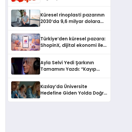
Güvenli ve Karlı Yolu
Küresel rinoplasti pazarının
2030’da 9,6 milyar dolara
ulaşması bekleniyor
Türkiye’den küresel pazara:
ShopinX, dijital ekonomi ile
gerçek dünya alışverişini bir
araya getirmeyi hedefliyor
Ayla Selvi Yedi Şarkının
Tamamını Yazdı: “Kayıp
Kasetler 1” 31 Temmuz’da
Yayında
Kızılay’da Üniversite
Hedefine Giden Yolda Doğru
Eğitim Desteği