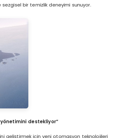
e sezgisel bir temizlik deneyimi sunuyor.
 yönetimini destekliyor”
i geliştirmek için yeni otomasyon teknolojileri