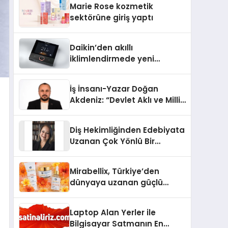
Marie Rose kozmetik
Aldı
sektörüne giriş yaptı
Daikin’den akıllı
iklimlendirmede yeni
dönem: Madoka Plus
Türkiye’de
İş İnsanı-Yazar Doğan
Akdeniz: “Devlet Aklı ve Milli
Çıkarlar Her Şeyin
Üzerindedir”
Diş Hekimliğinden Edebiyata
Uzanan Çok Yönlü Bir
Yaşam: Yeşim Şahin Yaman
Mirabellix, Türkiye’den
dünyaya uzanan güçlü
büyümesini sürdürüyor
Laptop Alan Yerler ile
Bilgisayar Satmanın En