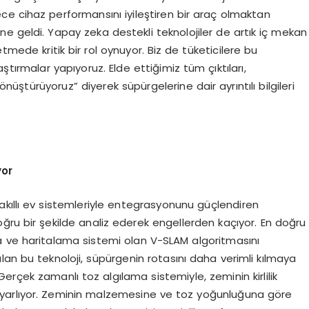
ce cihaz performansını iyileştiren bir araç olmaktan
ne geldi. Yapay zeka destekli teknolojiler de artık iç mekan
etmede kritik bir rol oynuyor. Biz de tüketicilere bu
ştırmalar yapıyoruz. Elde ettiğimiz tüm çıktıları,
nüştürüyoruz” diyerek süpürgelerine dair ayrıntılı bilgileri
yor
 akıllı ev sistemleriyle entegrasyonunu güçlendiren
oğru bir şekilde analiz ederek engellerden kaçıyor. En doğru
a ve haritalama sistemi olan V-SLAM algoritmasını
lan bu teknoloji, süpürgenin rotasını daha verimli kılmaya
Gerçek zamanlı toz algılama sistemiyle, zeminin kirlilik
yarlıyor. Zeminin malzemesine ve toz yoğunluğuna göre