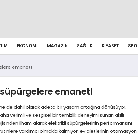
ITIM
EKONOMI
MAGAZIN
SAĞLIK
SIYASET
SPO
gelere emanet!
ı süpürgelere emanet!
ine de dahil olarak adeta bir yaşam ortağına dönüşüyor.
ha verimli ve sezgisel bir temizlik deneyimi sunan akıllı
sinden ilham alarak elektrikli süpürgelerinin performansını
 rutinlere yardımcı olmakla kalmıyor, ev aletlerinin otomasyon