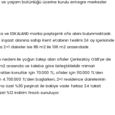
aşım ve yaşam bütünlüğü üzerine kurulu entegre merkezler
za ve ESKALAND marka paylaşımlı ofis alanı bulunmaktadır.
nşaat alanına sahip Kent etabının teslimi 24 ay içerisinde
a 2+1 daireler ise 86 m2 ile 106 m2 arasındadır.
ı nedeni ile yoğun talep alan ofisler Çerkezköy OSB’ye de
5 m2 arasında ve talebe göre birleştirilebilir mimari
arı konutlar için 70.000 TL, ofisler için 110.000 TL’den
rı 4.700.000 TL’den başlarken, 2+1 residence dairelerinin
ana özel %30 peşinat ile bakiye vade farksız 24 taksit
l %12 indirim fırsatı sunuluyor.