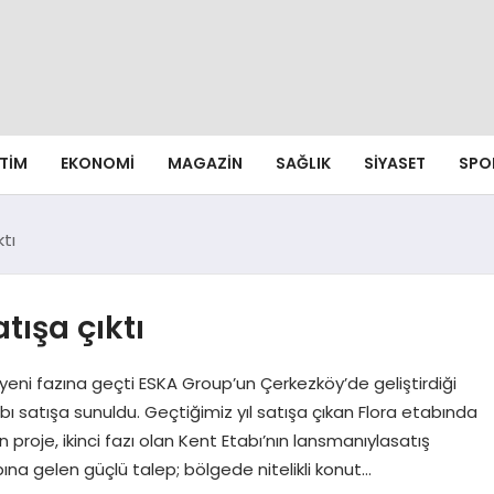
ITIM
EKONOMI
MAGAZIN
SAĞLIK
SIYASET
SPO
ktı
tışa çıktı
eni fazına geçti ESKA Group’un Çerkezköy’de geliştirdiği
bı satışa sunuldu. Geçtiğimiz yıl satışa çıkan Flora etabında
roje, ikinci fazı olan Kent Etabı’nın lansmanıylasatış
na gelen güçlü talep; bölgede nitelikli konut…