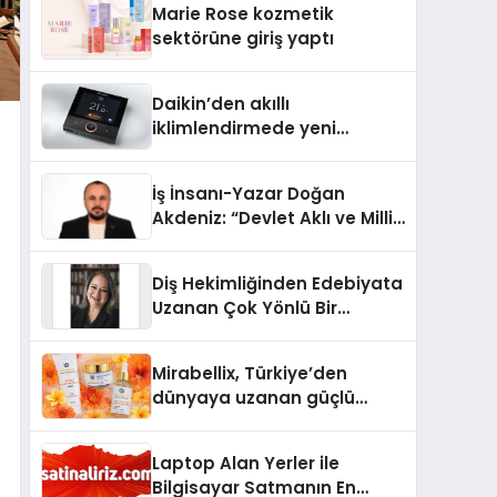
Marie Rose kozmetik
Aldı
sektörüne giriş yaptı
Daikin’den akıllı
iklimlendirmede yeni
dönem: Madoka Plus
Türkiye’de
İş İnsanı-Yazar Doğan
Akdeniz: “Devlet Aklı ve Milli
Çıkarlar Her Şeyin
Üzerindedir”
Diş Hekimliğinden Edebiyata
Uzanan Çok Yönlü Bir
Yaşam: Yeşim Şahin Yaman
Mirabellix, Türkiye’den
dünyaya uzanan güçlü
büyümesini sürdürüyor
Laptop Alan Yerler ile
Bilgisayar Satmanın En