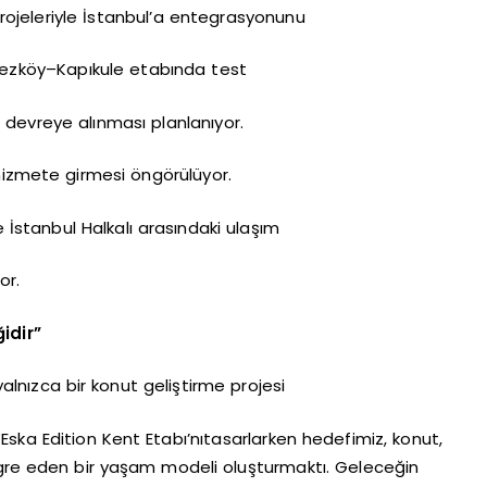
ojeleriyle İstanbul’a entegrasyonunu
Çerkezköy–Kapıkule etabında test
 devreye alınması planlanıyor.
hizmete girmesi öngörülüyor.
 İstanbul Halkalı arasındaki ulaşım
or.
idir”
lnızca bir konut geliştirme projesi
 “Eska Edition Kent Etabı’nıtasarlarken hedefimiz, konut,
egre eden bir yaşam modeli oluşturmaktı. Geleceğin