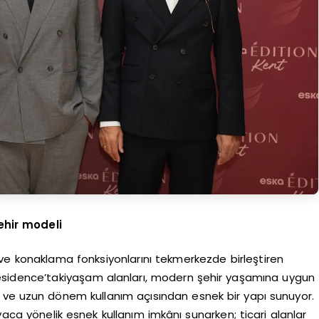
ehir modeli
t ve konaklama fonksiyonlarını tekmerkezde birleştiren
esidence’takiyaşam alanları, modern şehir yaşamına uygun
 ve uzun dönem kullanım açısından esnek bir yapı sunuyor.
yaca yönelik esnek kullanım imkânı sunarken; ticari alanlar