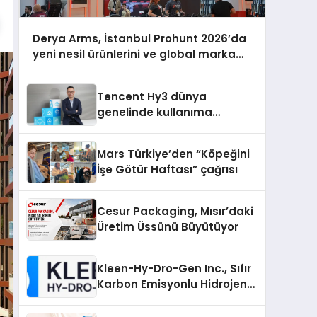
Derya Arms, İstanbul Prohunt 2026’da
yeni nesil ürünlerini ve global marka
vizyonunu sergiledi
Tencent Hy3 dünya
genelinde kullanıma
sunuldu
Mars Türkiye’den “Köpeğini
İşe Götür Haftası” çağrısı
Cesur Packaging, Mısır’daki
Üretim Üssünü Büyütüyor
Kleen-Hy-Dro-Gen Inc., Sıfır
Karbon Emisyonlu Hidrojen
Isıtma Teknolojisinde ISO ve
TSSA Düzenleyici Onaylarını