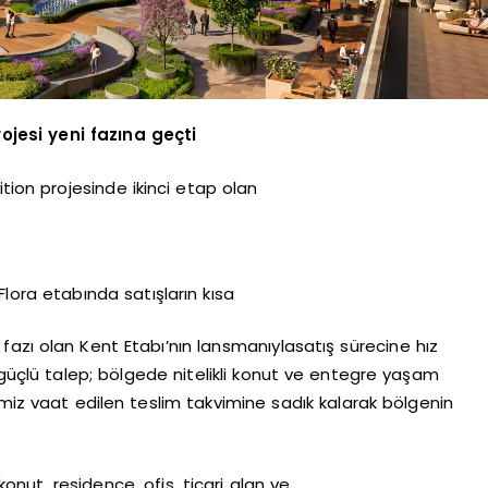
jesi yeni fazına geçti
tion projesinde ikinci etap olan
Flora etabında satışların kısa
fazı olan Kent Etabı’nın lansmanıylasatış sürecine hız
çlü talep; bölgede nitelikli konut ve entegre yaşam
emiz vaat edilen teslim takvimine sadık kalarak bölgenin
nut, residence, ofis, ticari alan ve