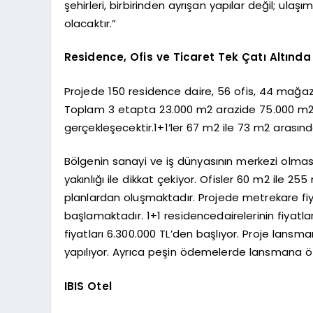
şehirleri, birbirinden ayrışan yapılar değil; ul
olacaktır.”
Residence, Ofis ve Ticaret Tek Çatı Altında
Projede 150 residence daire, 56 ofis, 44 mağa
Toplam 3 etapta 23.000 m2 arazide 75.000 m2 i
gerçekleşecektir.1+1’ler 67 m2 ile 73 m2 arasınd
Bölgenin sanayi ve iş dünyasının merkezi olmas
yakınlığı ile dikkat çekiyor. Ofisler 60 m2 ile 25
planlardan oluşmaktadır. Projede metrekare fiyatl
başlamaktadır. 1+1 residencedairelerinin fiyatla
fiyatları 6.300.000 TL’den başlıyor. Proje lansm
yapılıyor. Ayrıca peşin ödemelerde lansmana öze
IBIS Otel