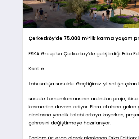
Çerkezköy’de 75.000 m²’lik karma yaşam pro
ESKA Group’un Çerkezköy’de geliştirdiği Eska Edi
Kent e
tabı satışa sunuldu. Geçtiğimiz yıl satışa çıkan 
sürede tamamlanmasının ardından proje, ikinci 
kesmeden devam ediyor. Flora etabına gelen gü
alanlarına yönelik talebi ortaya koyarken, proj
çehresini değiştirmeye hazırlanıyor.
Toplam üç etap olarak planlanan Eska Edition; ko