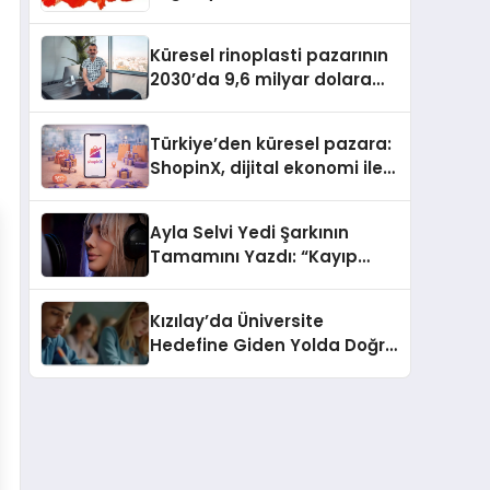
Güvenli ve Karlı Yolu
Küresel rinoplasti pazarının
2030’da 9,6 milyar dolara
ulaşması bekleniyor
Türkiye’den küresel pazara:
ShopinX, dijital ekonomi ile
gerçek dünya alışverişini bir
araya getirmeyi hedefliyor
Ayla Selvi Yedi Şarkının
Tamamını Yazdı: “Kayıp
Kasetler 1” 31 Temmuz’da
Yayında
Kızılay’da Üniversite
Hedefine Giden Yolda Doğru
Eğitim Desteği