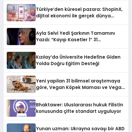
Türkiye’den küresel pazara: ShopinX,
dijital ekonomi ile gerçek dünya
alışverişini bir araya getirmeyi
hedefliyor
Ayla Selvi Yedi Şarkının Tamamını
Yazdı: “Kayıp Kasetler 1” 31
Temmuz’da Yayında
Kızılay’da Üniversite Hedefine Giden
Yolda Doğru Eğitim Desteği
Yeni yapilan 31 bilimsel araştırmaya
göre, Vegan Köpek Maması ve Vegan
Kedi Mamasının İyi Sindirildiğini
Ortaya Koydu
Bhaktawer: Uluslararası hukuk Filistin
konusunda çifte standart uyguluyor
Yunan uzman: Ukrayna savaşı bir ABD