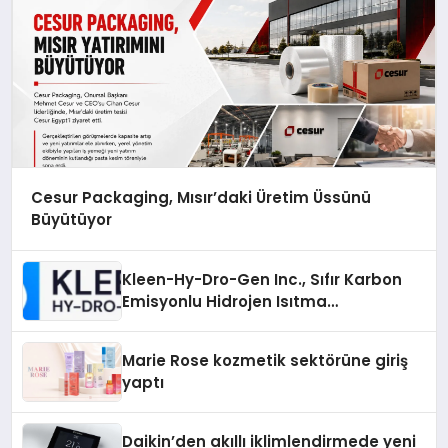
Cesur Packaging, Mısır’daki Üretim Üssünü
Büyütüyor
Kleen-Hy-Dro-Gen Inc., Sıfır Karbon
Emisyonlu Hidrojen Isıtma
Teknolojisinde ISO ve TSSA
Düzenleyici Onaylarını Aldı
Marie Rose kozmetik sektörüne giriş
yaptı
Daikin’den akıllı iklimlendirmede yeni