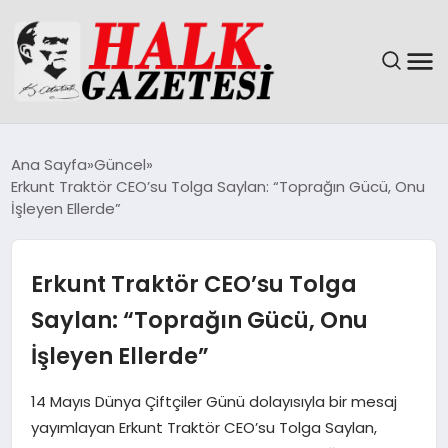
GÜNDEM
Ana Sayfa
Güncel
Erkunt Traktör CEO’su Tolga Saylan: “Toprağın Gücü, Onu
DÜNYA
İşleyen Ellerde”
EĞITIM
Erkunt Traktör CEO’su Tolga
EKONOMI
Saylan: “Toprağın Gücü, Onu
İşleyen Ellerde”
MAGAZIN
14 Mayıs Dünya Çiftçiler Günü dolayısıyla bir mesaj
SAĞLIK
yayımlayan Erkunt Traktör CEO’su Tolga Saylan,