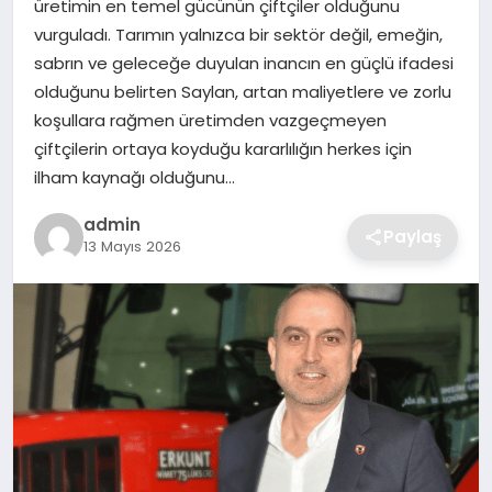
üretimin en temel gücünün çiftçiler olduğunu
SIYASET
vurguladı. Tarımın yalnızca bir sektör değil, emeğin,
sabrın ve geleceğe duyulan inancın en güçlü ifadesi
SPOR
olduğunu belirten Saylan, artan maliyetlere ve zorlu
koşullara rağmen üretimden vazgeçmeyen
TEKNOLOJI
çiftçilerin ortaya koyduğu kararlılığın herkes için
ilham kaynağı olduğunu…
YAŞAM
admin
Paylaş
13 Mayıs 2026