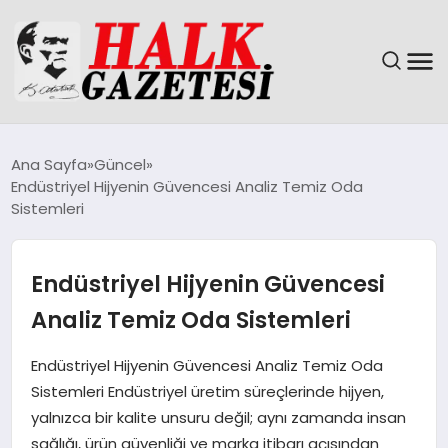
GÜNDEM
Ana Sayfa
Güncel
Endüstriyel Hijyenin Güvencesi Analiz Temiz Oda
DÜNYA
Sistemleri
EĞITIM
Endüstriyel Hijyenin Güvencesi
EKONOMI
Analiz Temiz Oda Sistemleri
MAGAZIN
Endüstriyel Hijyenin Güvencesi Analiz Temiz Oda
Sistemleri Endüstriyel üretim süreçlerinde hijyen,
SAĞLIK
yalnızca bir kalite unsuru değil; aynı zamanda insan
sağlığı, ürün güvenliği ve marka itibarı açısından