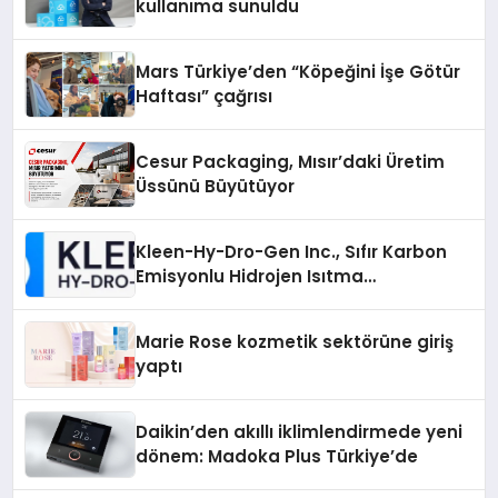
kullanıma sunuldu
Mars Türkiye’den “Köpeğini İşe Götür
Haftası” çağrısı
Cesur Packaging, Mısır’daki Üretim
Üssünü Büyütüyor
Kleen-Hy-Dro-Gen Inc., Sıfır Karbon
Emisyonlu Hidrojen Isıtma
Teknolojisinde ISO ve TSSA
Düzenleyici Onaylarını Aldı
Marie Rose kozmetik sektörüne giriş
yaptı
Daikin’den akıllı iklimlendirmede yeni
dönem: Madoka Plus Türkiye’de