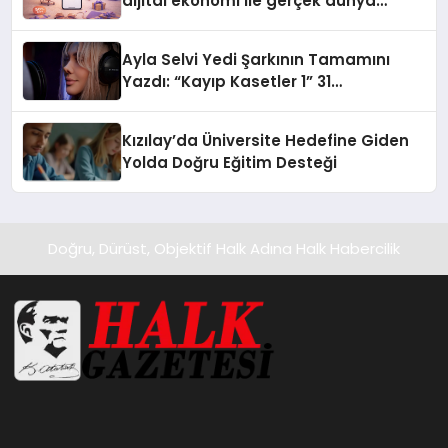
dijital ekonomi ile gerçek dünya
alışverişini bir araya getirmeyi
hedefliyor
Ayla Selvi Yedi Şarkının Tamamını
Yazdı: “Kayıp Kasetler 1” 31
Temmuz’da Yayında
Kızılay’da Üniversite Hedefine Giden
Yolda Doğru Eğitim Desteği
Doğru, Dürüst, Objektif Halk Adına Halk Habercilik