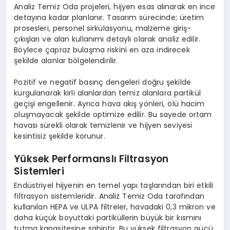
Analiz Temiz Oda projeleri, hijyen esas alınarak en ince
detayına kadar planlanır. Tasarım sürecinde; üretim
prosesleri, personel sirkülasyonu, malzeme giriş-
çıkışları ve alan kullanımı detaylı olarak analiz edilir.
Böylece çapraz bulaşma riskini en aza indirecek
şekilde alanlar bölgelendirilir.
Pozitif ve negatif basınç dengeleri doğru şekilde
kurgulanarak kirli alanlardan temiz alanlara partikül
geçişi engellenir. Ayrıca hava akış yönleri, ölü hacim
oluşmayacak şekilde optimize edilir. Bu sayede ortam
havası sürekli olarak temizlenir ve hijyen seviyesi
kesintisiz şekilde korunur.
Yüksek Performanslı Filtrasyon
Sistemleri
Endüstriyel hijyenin en temel yapı taşlarından biri etkili
filtrasyon sistemleridir. Analiz Temiz Oda tarafından
kullanılan HEPA ve ULPA filtreler, havadaki 0,3 mikron ve
daha küçük boyuttaki partiküllerin büyük bir kısmını
tutma kapasitesine sahiptir. Bu yüksek filtrasyon gücü