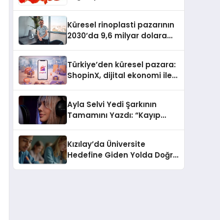
Güvenli ve Karlı Yolu
Küresel rinoplasti pazarının
2030’da 9,6 milyar dolara
ulaşması bekleniyor
Türkiye’den küresel pazara:
ShopinX, dijital ekonomi ile
gerçek dünya alışverişini bir
araya getirmeyi hedefliyor
Ayla Selvi Yedi Şarkının
Tamamını Yazdı: “Kayıp
Kasetler 1” 31 Temmuz’da
Yayında
Kızılay’da Üniversite
Hedefine Giden Yolda Doğru
Eğitim Desteği