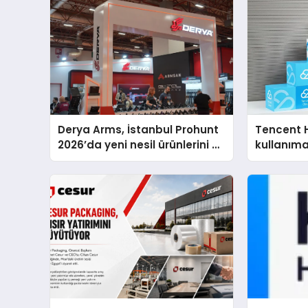
Derya Arms, İstanbul Prohunt
Tencent 
2026’da yeni nesil ürünlerini ve
kullanım
global marka vizyonunu
sergiledi