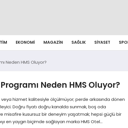
ITIM
EKONOMI
MAGAZIN
SAĞLIK
SIYASET
SPO
ramı Neden HMS Oluyor?
el Programı Neden HMS Oluyor?
a veya hizmet kalitesiyle ölçülmüyor; perde arkasında dönen
rleyici. Doğru fiyatı doğru kanalda sunmak, boş oda
 misafire kusursuz bir deneyim yaşatmak; hepsi güçlü bir
tyapıyı en yaygın biçimde sağlayan marka HMS Otel…