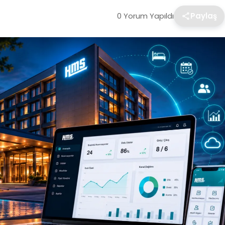
0 Yorum Yapıldı
Paylaş