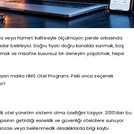
la veya hizmet kalitesiyle ölçülmüyor; perde arkasında
dar belirleyici. Doğru fiyatı doğru kanalda sunmak, boş
mak ve misafire kusursuz bir deneyim yaşatmak; hepsi
layan marka HMS Otel Programı. Peki onca seçenek
or?
ilk otel yönetim sistemi olma özelliğini taşıyor. 2010’dan bu
apısının getirdiği esneklik ve güvenliği otelcilere sunuyor.
rızası veya beklenmedik aksaklıklarda bilgi kaybı