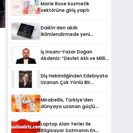
Marie Rose kozmetik
Aldı
sektörüne giriş yaptı
Daikin’den akıllı
iklimlendirmede yeni
dönem: Madoka Plus
Türkiye’de
İş İnsanı-Yazar Doğan
Akdeniz: “Devlet Aklı ve Milli
Çıkarlar Her Şeyin
Üzerindedir”
Diş Hekimliğinden Edebiyata
Uzanan Çok Yönlü Bir
Yaşam: Yeşim Şahin Yaman
Mirabellix, Türkiye’den
dünyaya uzanan güçlü
büyümesini sürdürüyor
Laptop Alan Yerler ile
Bilgisayar Satmanın En