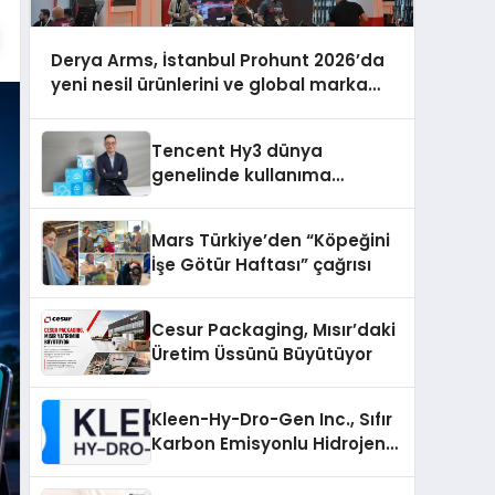
Derya Arms, İstanbul Prohunt 2026’da
yeni nesil ürünlerini ve global marka
vizyonunu sergiledi
Tencent Hy3 dünya
genelinde kullanıma
sunuldu
Mars Türkiye’den “Köpeğini
İşe Götür Haftası” çağrısı
Cesur Packaging, Mısır’daki
Üretim Üssünü Büyütüyor
Kleen-Hy-Dro-Gen Inc., Sıfır
Karbon Emisyonlu Hidrojen
Isıtma Teknolojisinde ISO ve
TSSA Düzenleyici Onaylarını