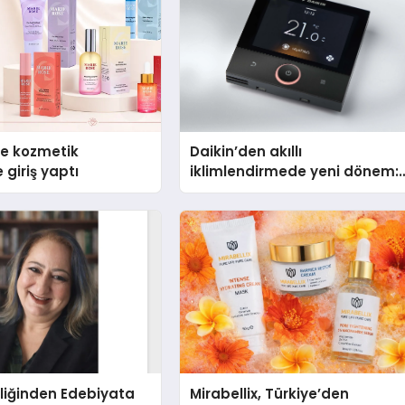
se kozmetik
Daikin’den akıllı
 giriş yaptı
iklimlendirmede yeni dönem:
Madoka Plus Türkiye’de
liğinden Edebiyata
Mirabellix, Türkiye’den