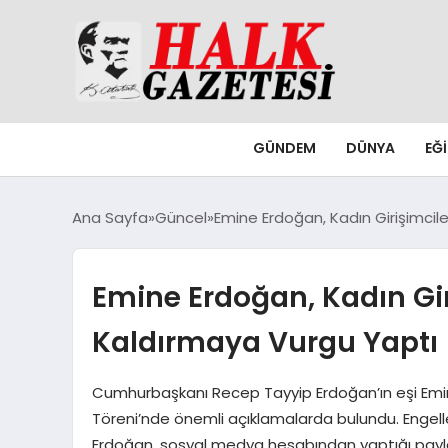
GÜNDEM
DÜNYA
EĞ
Ana Sayfa
Güncel
Emine Erdoğan, Kadın Girişimcile
Emine Erdoğan, Kadın Giri
Kaldırmaya Vurgu Yaptı
Cumhurbaşkanı Recep Tayyip Erdoğan’ın eşi Emin
Töreni’nde önemli açıklamalarda bulundu. Engelle
Erdoğan, sosyal medya hesabından yaptığı paylaşı