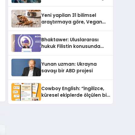
Eğitim Desteği
Yeni yapilan 31 bilimsel
araştırmaya göre, Vegan
Köpek Maması ve Vegan
Kedi Mamasının İyi
Bhaktawer: Uluslararası
Sindirildiğini Ortaya Koydu
hukuk Filistin konusunda
çifte standart uyguluyor
Yunan uzman: Ukrayna
savaşı bir ABD projesi
Cowboy English: “İngilizce,
küresel ekiplerde ölçülen bir
iş yetkinliğine dönüşüyor”