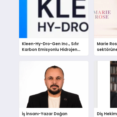
Kleen-Hy-Dro-Gen Inc., Sıfır
Marie Ro
Karbon Emisyonlu Hidrojen
sektörüne
Isıtma Teknolojisinde ISO ve
TSSA Düzenleyici Onaylarını
Aldı
İş İnsanı-Yazar Doğan
Diş Hekim