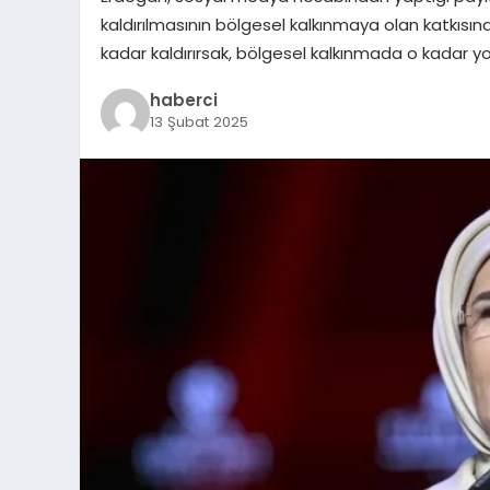
kaldırılmasının bölgesel kalkınmaya olan katkısına
kadar kaldırırsak, bölgesel kalkınmada o kadar yol 
haberci
13 Şubat 2025