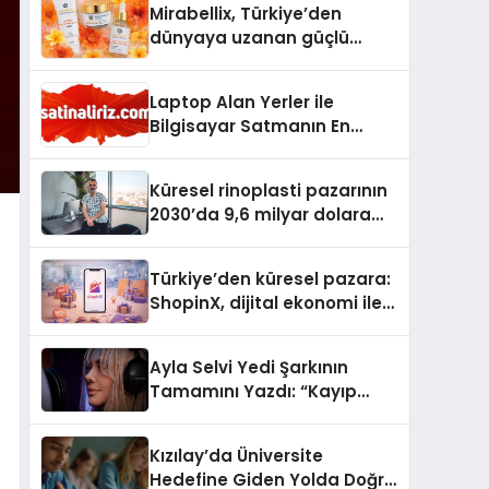
Mirabellix, Türkiye’den
dünyaya uzanan güçlü
büyümesini sürdürüyor
Laptop Alan Yerler ile
Bilgisayar Satmanın En
Güvenli ve Karlı Yolu
Küresel rinoplasti pazarının
2030’da 9,6 milyar dolara
ulaşması bekleniyor
Türkiye’den küresel pazara:
ShopinX, dijital ekonomi ile
gerçek dünya alışverişini bir
araya getirmeyi hedefliyor
Ayla Selvi Yedi Şarkının
Tamamını Yazdı: “Kayıp
Kasetler 1” 31 Temmuz’da
Yayında
Kızılay’da Üniversite
Hedefine Giden Yolda Doğru