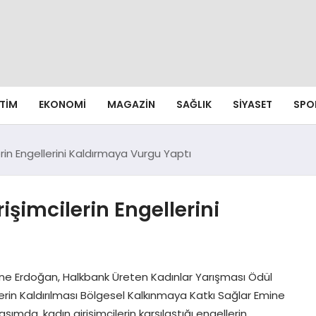
ITIM
EKONOMI
MAGAZIN
SAĞLIK
SIYASET
SPO
rin Engellerini Kaldırmaya Vurgu Yaptı
şimcilerin Engellerini
e Erdoğan, Halkbank Üreten Kadınlar Yarışması Ödül
rin Kaldırılması Bölgesel Kalkınmaya Katkı Sağlar Emine
mda, kadın girişimcilerin karşılaştığı engellerin