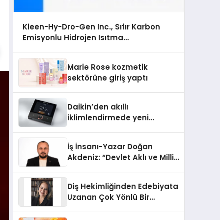
Kleen-Hy-Dro-Gen Inc., Sıfır Karbon
Emisyonlu Hidrojen Isıtma
Teknolojisinde ISO ve TSSA Düzenleyici
Onaylarını Aldı
Marie Rose kozmetik
sektörüne giriş yaptı
Daikin’den akıllı
iklimlendirmede yeni
dönem: Madoka Plus
Türkiye’de
İş İnsanı-Yazar Doğan
Akdeniz: “Devlet Aklı ve Milli
Çıkarlar Her Şeyin
Üzerindedir”
Diş Hekimliğinden Edebiyata
Uzanan Çok Yönlü Bir
Yaşam: Yeşim Şahin Yaman