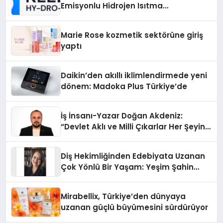
Emisyonlu Hidrojen Isıtma
Teknolojisinde ISO ve TSSA
Düzenleyici Onaylarını Aldı
Marie Rose kozmetik sektörüne giriş
yaptı
Daikin’den akıllı iklimlendirmede yeni
dönem: Madoka Plus Türkiye’de
İş İnsanı-Yazar Doğan Akdeniz:
“Devlet Aklı ve Milli Çıkarlar Her Şeyin
Üzerindedir”
Diş Hekimliğinden Edebiyata Uzanan
Çok Yönlü Bir Yaşam: Yeşim Şahin
Yaman
Mirabellix, Türkiye’den dünyaya
uzanan güçlü büyümesini sürdürüyor