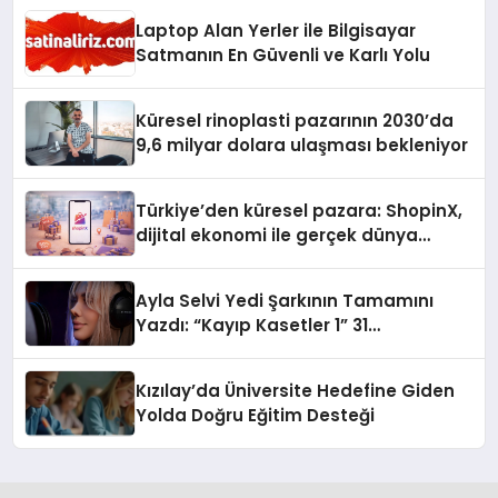
Laptop Alan Yerler ile Bilgisayar
Satmanın En Güvenli ve Karlı Yolu
Küresel rinoplasti pazarının 2030’da
9,6 milyar dolara ulaşması bekleniyor
Türkiye’den küresel pazara: ShopinX,
dijital ekonomi ile gerçek dünya
alışverişini bir araya getirmeyi
hedefliyor
Ayla Selvi Yedi Şarkının Tamamını
Yazdı: “Kayıp Kasetler 1” 31
Temmuz’da Yayında
Kızılay’da Üniversite Hedefine Giden
Yolda Doğru Eğitim Desteği