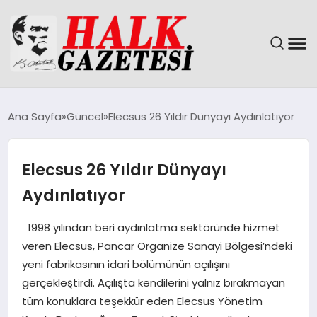
GÜNDEM
Ana Sayfa
Güncel
Elecsus 26 Yıldır Dünyayı Aydınlatıyor
DÜNYA
Elecsus 26 Yıldır Dünyayı
EĞITIM
Aydınlatıyor
EKONOMI
1998 yılından beri aydınlatma sektöründe hizmet
veren Elecsus, Pancar Organize Sanayi Bölgesi’ndeki
MAGAZIN
yeni fabrikasının idari bölümünün açılışını
gerçekleştirdi. Açılışta kendilerini yalnız bırakmayan
SAĞLIK
tüm konuklara teşekkür eden Elecsus Yönetim