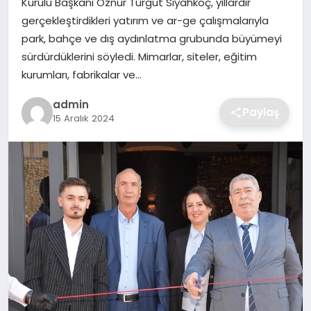
Kurulu Başkanı Öznur Turgut Siyahkoç, yıllardır
SIYASET
gerçekleştirdikleri yatırım ve ar-ge çalışmalarıyla
park, bahçe ve dış aydınlatma grubunda büyümeyi
SPOR
sürdürdüklerini söyledi. Mimarlar, siteler, eğitim
kurumları, fabrikalar ve…
TEKNOLOJI
admin
Paylaş
YAŞAM
15 Aralık 2024