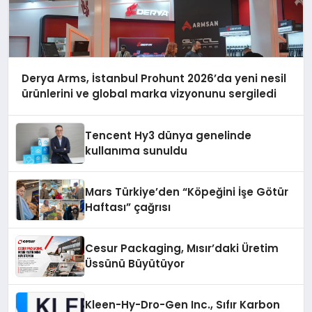
Derya Arms, İstanbul Prohunt 2026’da yeni nesil
ürünlerini ve global marka vizyonunu sergiledi
Tencent Hy3 dünya genelinde
kullanıma sunuldu
Mars Türkiye’den “Köpeğini İşe Götür
Haftası” çağrısı
Cesur Packaging, Mısır’daki Üretim
Üssünü Büyütüyor
Kleen-Hy-Dro-Gen Inc., Sıfır Karbon