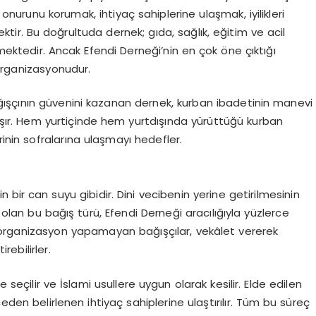
 onurunu korumak, ihtiyaç sahiplerine ulaşmak, iyilikleri
r. Bu doğrultuda dernek; gıda, sağlık, eğitim ve acil
mektedir. Ancak Efendi Derneği’nin en çok öne çıktığı
rganizasyonudur.
ışçının güvenini kazanan dernek, kurban ibadetinin manevi
lışır. Hem yurtiçinde hem yurtdışında yürüttüğü kurban
rinin sofralarına ulaşmayı hedefler.
 bir can suyu gibidir. Dini vecibenin yerine getirilmesinin
lan bu bağış türü, Efendi Derneği aracılığıyla yüzlerce
organizasyon yapamayan bağışçılar, vekâlet vererek
rebilirler.
seçilir ve İslami usullere uygun olarak kesilir. Elde edilen
eden belirlenen ihtiyaç sahiplerine ulaştırılır. Tüm bu süreç