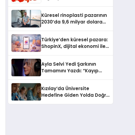
Güvenli ve Karlı Yolu
Küresel rinoplasti pazarının
2030’da 9,6 milyar dolara
ulaşması bekleniyor
Türkiye’den küresel pazara:
ShopinX, dijital ekonomi ile
gerçek dünya alışverişini bir
araya getirmeyi hedefliyor
Ayla Selvi Yedi Şarkının
Tamamını Yazdı: “Kayıp
Kasetler 1” 31 Temmuz’da
Yayında
Kızılay’da Üniversite
Hedefine Giden Yolda Doğru
Eğitim Desteği