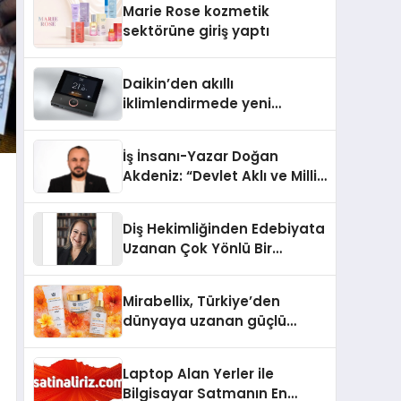
Marie Rose kozmetik
Aldı
sektörüne giriş yaptı
Daikin’den akıllı
iklimlendirmede yeni
dönem: Madoka Plus
Türkiye’de
İş İnsanı-Yazar Doğan
Akdeniz: “Devlet Aklı ve Milli
Çıkarlar Her Şeyin
Üzerindedir”
Diş Hekimliğinden Edebiyata
Uzanan Çok Yönlü Bir
Yaşam: Yeşim Şahin Yaman
Mirabellix, Türkiye’den
dünyaya uzanan güçlü
büyümesini sürdürüyor
Laptop Alan Yerler ile
Bilgisayar Satmanın En