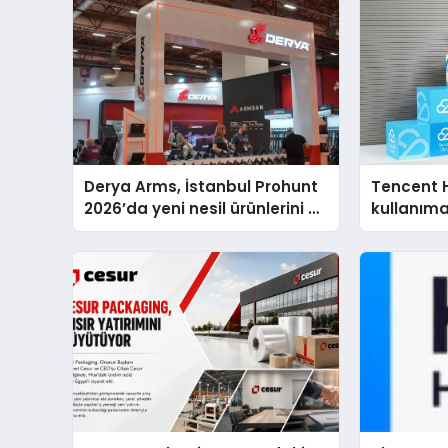
Derya Arms, İstanbul Prohunt
Tencent 
2026’da yeni nesil ürünlerini ve
kullanım
global marka vizyonunu
sergiledi