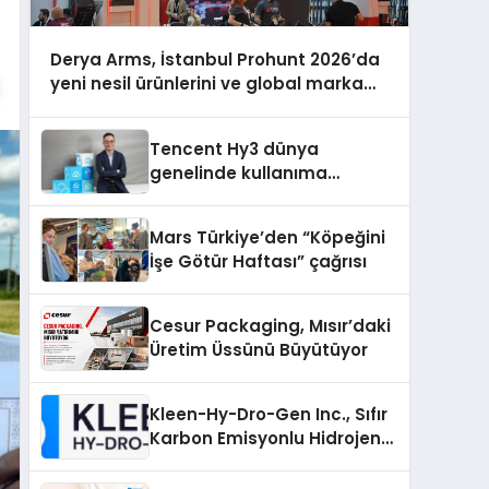
Derya Arms, İstanbul Prohunt 2026’da
yeni nesil ürünlerini ve global marka
vizyonunu sergiledi
Tencent Hy3 dünya
genelinde kullanıma
sunuldu
Mars Türkiye’den “Köpeğini
İşe Götür Haftası” çağrısı
Cesur Packaging, Mısır’daki
Üretim Üssünü Büyütüyor
Kleen-Hy-Dro-Gen Inc., Sıfır
Karbon Emisyonlu Hidrojen
Isıtma Teknolojisinde ISO ve
TSSA Düzenleyici Onaylarını