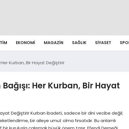
ITIM
EKONOMI
MAGAZIN
SAĞLIK
SIYASET
SPO
 Her Kurban, Bir Hayat Değiştirir
 Bağışı: Her Kurban, Bir Hayat
Hayat Değiştirir Kurban ibadeti, sadece bir dini vecibe değil;
ketlendirme, bir aileye umut olma fırsatıdır. Bu anlamlı
af bir kuruluşla çalışmak büyük önem taşır. Efendi Derneği,