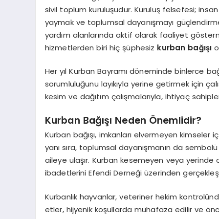
sivil toplum kuruluşudur. Kuruluş felsefesi; insan
yaymak ve toplumsal dayanışmayı güçlendirmekti
yardım alanlarında aktif olarak faaliyet göster
hizmetlerden biri hiç şüphesiz
kurban bağışı
o
Her yıl Kurban Bayramı döneminde binlerce bağ
sorumluluğunu layıkıyla yerine getirmek için ça
kesim ve dağıtım çalışmalarıyla, ihtiyaç sahiple
Kurban Bağışı Neden Önemlidir?
Kurban bağışı, imkanları elvermeyen kimseler için
yanı sıra, toplumsal dayanışmanın da sembolü o
aileye ulaşır. Kurban kesemeyen veya yerinde 
ibadetlerini Efendi Derneği üzerinden gerçekleşti
Kurbanlık hayvanlar, veteriner hekim kontrolünde 
etler, hijyenik koşullarda muhafaza edilir ve önc