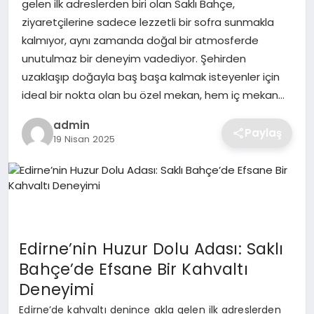
gelen ilk adreslerden biri olan Saklı Bahçe,
SIYASET
ziyaretçilerine sadece lezzetli bir sofra sunmakla
kalmıyor, aynı zamanda doğal bir atmosferde
SPOR
unutulmaz bir deneyim vadediyor. Şehirden
uzaklaşıp doğayla baş başa kalmak isteyenler için
TEKNOLOJI
ideal bir nokta olan bu özel mekan, hem iç mekan…
YAŞAM
admin
Paylaş
19 Nisan 2025
Edirne’nin Huzur Dolu Adası: Saklı
Bahçe’de Efsane Bir Kahvaltı
Deneyimi
Edirne’de kahvaltı denince akla gelen ilk adreslerden