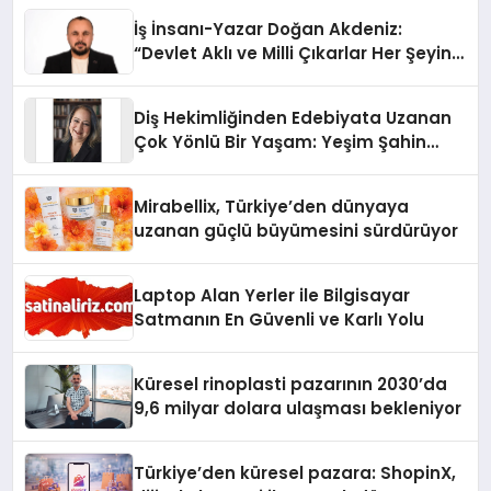
İş İnsanı-Yazar Doğan Akdeniz:
“Devlet Aklı ve Milli Çıkarlar Her Şeyin
Üzerindedir”
Diş Hekimliğinden Edebiyata Uzanan
Çok Yönlü Bir Yaşam: Yeşim Şahin
Yaman
Mirabellix, Türkiye’den dünyaya
uzanan güçlü büyümesini sürdürüyor
Laptop Alan Yerler ile Bilgisayar
Satmanın En Güvenli ve Karlı Yolu
Küresel rinoplasti pazarının 2030’da
9,6 milyar dolara ulaşması bekleniyor
Türkiye’den küresel pazara: ShopinX,