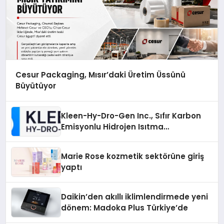
Cesur Packaging, Mısır’daki Üretim Üssünü
Büyütüyor
Kleen-Hy-Dro-Gen Inc., Sıfır Karbon
Emisyonlu Hidrojen Isıtma
Teknolojisinde ISO ve TSSA
Düzenleyici Onaylarını Aldı
Marie Rose kozmetik sektörüne giriş
yaptı
Daikin’den akıllı iklimlendirmede yeni
dönem: Madoka Plus Türkiye’de