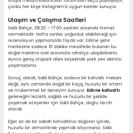
sosyal medya kullanıcıları tarafından sıkça paylaşılıyor,
çünkü her köşe Instagram’a uygun kareler sunuyor.
Ulaşım ve Çalışma Saatleri
Saklı Bahçe
,
08:30 – 17:00
saatleri arasında hizmet
vermektedir. Hafta sonları yoğunluk olabileceği için
rezervasyon yapmanızda fayda var. Edirne şehir
merkezine sadece 10 dakika mesafede bulunan bu
doğal mekâna özel aracınızla rahatça ulaşabilirsiniz.
Ayrıca geniş otopark alanı sayesinde park yeri sıkıntısı
yaşamazsınız.
Sonuç olarak
,
Saklı Bahçe
, sadece bir kahvaltı mekanı
değil, aynı zamanda doğal bir kaçış, huzurlu bir ortam
ve mükemmel bir deneyim sunuyor.
Edirne kahvaltı
geleneğini lezzetli, sağlıklı ve huzurlu bir şekilde
yaşamak isteyenler için Saklı Bahçe, doğru tercih
olacak.
Eğer siz de bir sabah kahvaltınızı doğanın içinde,
huzurlu bir atmosferde yapmak istiyorsanız,
Saklı