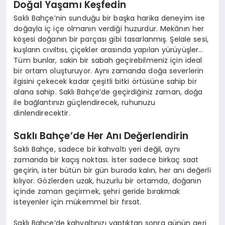
Doğal Yaşamı Keşfedin
Saklı Bahçe’nin sunduğu bir başka harika deneyim ise
doğayla iç içe olmanın verdiği huzurdur. Mekânın her
köşesi doğanın bir parçası gibi tasarlanmış. Şelale sesi,
kuşların cıvıltısı, çiçekler arasında yapılan yürüyüşler…
Tüm bunlar, sakin bir sabah geçirebilmeniz için ideal
bir ortam oluşturuyor. Aynı zamanda doğa severlerin
ilgisini çekecek kadar çeşitli bitki örtüsüne sahip bir
alana sahip. Saklı Bahçe’de geçirdiğiniz zaman, doğa
ile bağlantınızı güçlendirecek, ruhunuzu
dinlendirecektir.
Saklı Bahçe’de Her Anı Değerlendirin
Saklı Bahçe, sadece bir kahvaltı yeri değil, aynı
zamanda bir kaçış noktası. İster sadece birkaç saat
geçirin, ister bütün bir gün burada kalın, her anı değerli
kılıyor. Gözlerden uzak, huzurlu bir ortamda, doğanın
içinde zaman geçirmek, şehri geride bırakmak
isteyenler için mükemmel bir fırsat.
Saklı Bahçe’de kahvaltınızı yaptıktan sonra günün geri