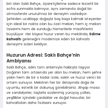
biri olan
Saklı Bahçe
, ziyaretçilerine sadece lezzetli bir
sofra sunmakla kalmıyor, aynı zamanda doğal bir
atmosferde unutulmaz bir deneyim vadediyor.
Şehirden uzaklaşıp doğayla baş başa kalmak isteyenler
için ideal bir nokta olan bu özel mekan, hem iç mekan
tasarımı hem de sunduğu hizmetlerle misafirlerini
büyülüyor. Her köşesi huzur veren bu mekânda,
Edirne
kahvaltı
geleneğini modernize eden bir kahvaltı
deneyimi sizleri bekliyor.
Huzurun Adresi: Saklı Bahçe’nin
Ambiyansı
Saklı Bahçe, adını tam anlamıyla hakkıyla taşıyor.
Doğanın tam ortasında yer alan bu mekan, hem şehre
yakın hem de bir o kadar izole, sakin ve huzur verici bir
ortam sunuyor. Mekânın her bir detayında doğa ile
uyumlu, estetik bir dokunuş görebilirsiniz. Ahşap masa
ve sandalyeler, taşlarla süslenmiş yürüyüş yolları,
yeşillikler içindeki çardaklar ve doğal havuzlar, bir
kahvaltıdan daha fazlasını sunuyor.