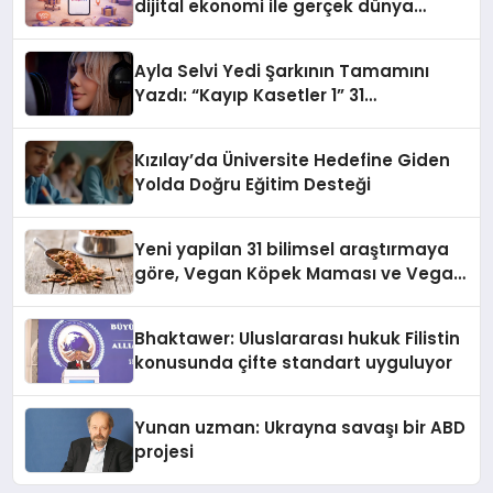
dijital ekonomi ile gerçek dünya
alışverişini bir araya getirmeyi
hedefliyor
Ayla Selvi Yedi Şarkının Tamamını
Yazdı: “Kayıp Kasetler 1” 31
Temmuz’da Yayında
Kızılay’da Üniversite Hedefine Giden
Yolda Doğru Eğitim Desteği
Yeni yapilan 31 bilimsel araştırmaya
göre, Vegan Köpek Maması ve Vegan
Kedi Mamasının İyi Sindirildiğini
Ortaya Koydu
Bhaktawer: Uluslararası hukuk Filistin
konusunda çifte standart uyguluyor
Yunan uzman: Ukrayna savaşı bir ABD
projesi