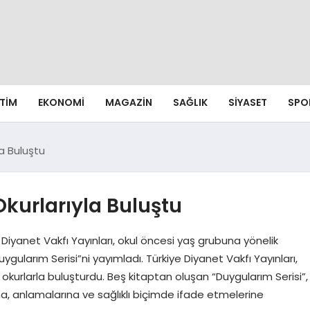
ITIM
EKONOMI
MAGAZIN
SAĞLIK
SIYASET
SPO
la Buluştu
Okurlarıyla Buluştu
e Diyanet Vakfı Yayınları, okul öncesi yaş grubuna yönelik
ularım Serisi”ni yayımladı. Türkiye Diyanet Vakfı Yayınları,
i okurlarla buluşturdu. Beş kitaptan oluşan “Duygularım Serisi”,
a, anlamalarına ve sağlıklı biçimde ifade etmelerine