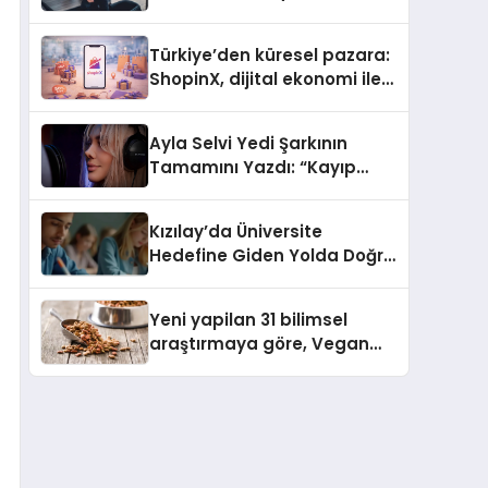
ulaşması bekleniyor
Türkiye’den küresel pazara:
ShopinX, dijital ekonomi ile
gerçek dünya alışverişini bir
araya getirmeyi hedefliyor
Ayla Selvi Yedi Şarkının
Tamamını Yazdı: “Kayıp
Kasetler 1” 31 Temmuz’da
Yayında
Kızılay’da Üniversite
Hedefine Giden Yolda Doğru
Eğitim Desteği
Yeni yapilan 31 bilimsel
araştırmaya göre, Vegan
Köpek Maması ve Vegan
Kedi Mamasının İyi
Sindirildiğini Ortaya Koydu