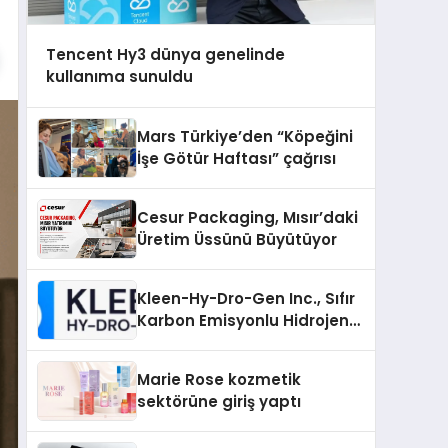
Tencent Hy3 dünya genelinde
kullanıma sunuldu
Mars Türkiye’den “Köpeğini
İşe Götür Haftası” çağrısı
Cesur Packaging, Mısır’daki
Üretim Üssünü Büyütüyor
Kleen-Hy-Dro-Gen Inc., Sıfır
Karbon Emisyonlu Hidrojen
Isıtma Teknolojisinde ISO ve
TSSA Düzenleyici Onaylarını
Marie Rose kozmetik
Aldı
sektörüne giriş yaptı