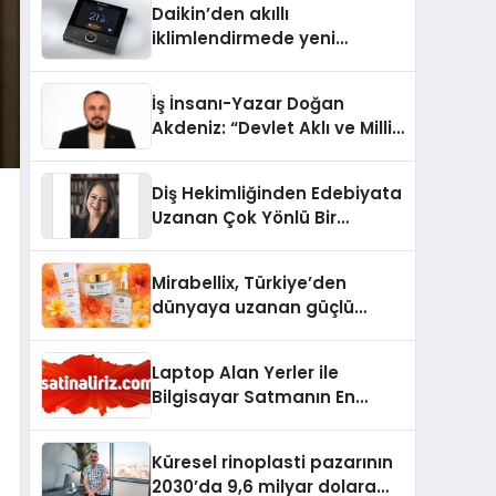
Daikin’den akıllı
iklimlendirmede yeni
dönem: Madoka Plus
Türkiye’de
İş İnsanı-Yazar Doğan
Akdeniz: “Devlet Aklı ve Milli
Çıkarlar Her Şeyin
Üzerindedir”
Diş Hekimliğinden Edebiyata
Uzanan Çok Yönlü Bir
Yaşam: Yeşim Şahin Yaman
Mirabellix, Türkiye’den
dünyaya uzanan güçlü
büyümesini sürdürüyor
Laptop Alan Yerler ile
Bilgisayar Satmanın En
Güvenli ve Karlı Yolu
Küresel rinoplasti pazarının
2030’da 9,6 milyar dolara