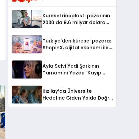
Güvenli ve Karlı Yolu
Küresel rinoplasti pazarının
2030’da 9,6 milyar dolara
ulaşması bekleniyor
Türkiye’den küresel pazara:
ShopinX, dijital ekonomi ile
gerçek dünya alışverişini bir
araya getirmeyi hedefliyor
Ayla Selvi Yedi Şarkının
Tamamını Yazdı: “Kayıp
Kasetler 1” 31 Temmuz’da
Yayında
Kızılay’da Üniversite
Hedefine Giden Yolda Doğru
Eğitim Desteği