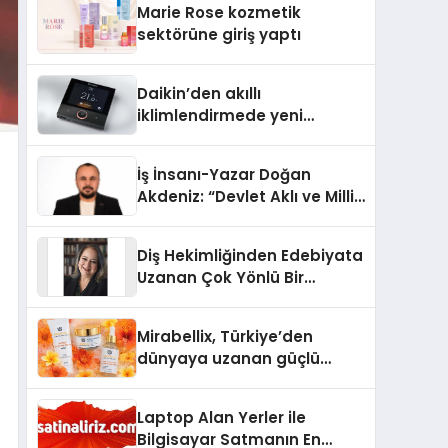
Marie Rose kozmetik
Aldı
sektörüne giriş yaptı
Daikin’den akıllı
iklimlendirmede yeni
dönem: Madoka Plus
Türkiye’de
İş İnsanı-Yazar Doğan
Akdeniz: “Devlet Aklı ve Milli
Çıkarlar Her Şeyin
Üzerindedir”
Diş Hekimliğinden Edebiyata
Uzanan Çok Yönlü Bir
Yaşam: Yeşim Şahin Yaman
Mirabellix, Türkiye’den
dünyaya uzanan güçlü
büyümesini sürdürüyor
Laptop Alan Yerler ile
Bilgisayar Satmanın En