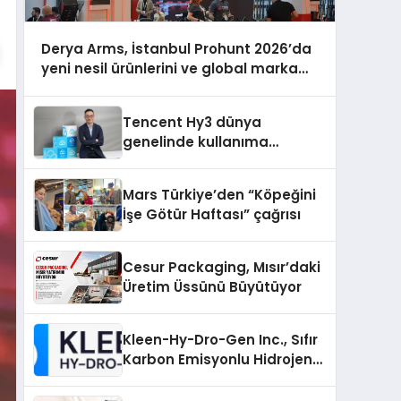
Derya Arms, İstanbul Prohunt 2026’da
yeni nesil ürünlerini ve global marka
vizyonunu sergiledi
Tencent Hy3 dünya
genelinde kullanıma
sunuldu
Mars Türkiye’den “Köpeğini
İşe Götür Haftası” çağrısı
Cesur Packaging, Mısır’daki
Üretim Üssünü Büyütüyor
Kleen-Hy-Dro-Gen Inc., Sıfır
Karbon Emisyonlu Hidrojen
Isıtma Teknolojisinde ISO ve
TSSA Düzenleyici Onaylarını