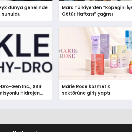
Hy3 dünya genelinde
Mars Türkiye’den “Köpeğini İş
a sunuldu
Götür Haftası” çağrısı
Dro-Gen Inc., Sıfır
Marie Rose kozmetik
isyonlu Hidrojen
sektörüne giriş yaptı
knolojisinde ISO ve
nleyici Onaylarını