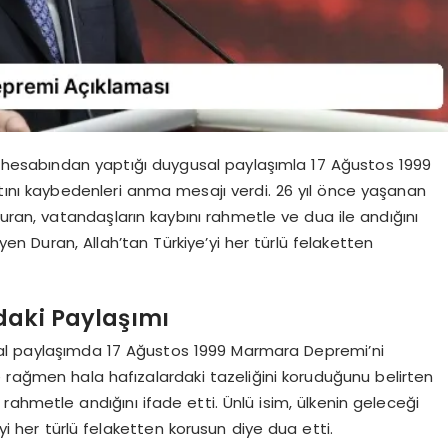
al hesabından yaptığı duygusal paylaşımla 17 Ağustos 1999
ı kaybedenleri anma mesajı verdi. 26 yıl önce yaşanan
Duran, vatandaşların kaybını rahmetle ve dua ile andığını
eyen Duran, Allah’tan Türkiye’yi her türlü felaketten
daki Paylaşımı
al paylaşımda 17 Ağustos 1999 Marmara Depremi’ni
e rağmen hala hafızalardaki tazeliğini koruduğunu belirten
ahmetle andığını ifade etti. Ünlü isim, ülkenin geleceği
’yi her türlü felaketten korusun diye dua etti.