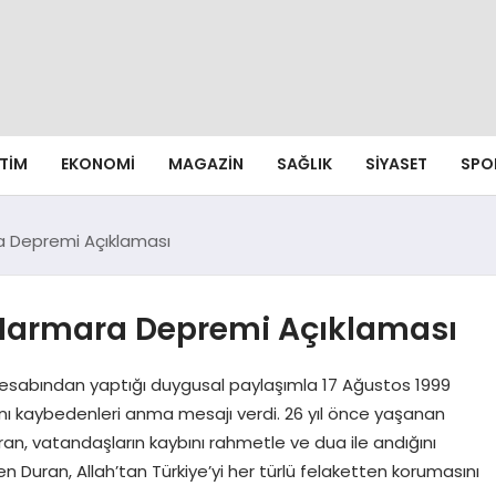
ITIM
EKONOMI
MAGAZIN
SAĞLIK
SIYASET
SPO
a Depremi Açıklaması
 Marmara Depremi Açıklaması
 hesabından yaptığı duygusal paylaşımla 17 Ağustos 1999
kaybedenleri anma mesajı verdi. 26 yıl önce yaşanan
ran, vatandaşların kaybını rahmetle ve dua ile andığını
en Duran, Allah’tan Türkiye’yi her türlü felaketten korumasını