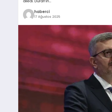
diledi. Duran’ın…
haberci
17 Ağustos 2025