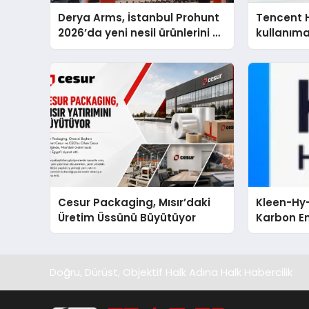
Derya Arms, İstanbul Prohunt
Tencent 
2026’da yeni nesil ürünlerini ve
kullanım
global marka vizyonunu
sergiledi
Cesur Packaging, Mısır’daki
Kleen-Hy-
Üretim Üssünü Büyütüyor
Karbon Em
Isıtma Te
TSSA Düze
Aldı
Doğru, Dürüst, Objektif Halk Adına Halk Habercilik