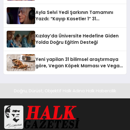
alışverişini bir araya getirmeyi
hedefliyor
Ayla Selvi Yedi Şarkının Tamamını
Yazdı: “Kayıp Kasetler 1” 31
Temmuz’da Yayında
Kızılay’da Üniversite Hedefine Giden
Yolda Doğru Eğitim Desteği
Yeni yapilan 31 bilimsel araştırmaya
göre, Vegan Köpek Maması ve Vegan
Kedi Mamasının İyi Sindirildiğini
Ortaya Koydu
Doğru, Dürüst, Objektif Halk Adına Halk Habercilik