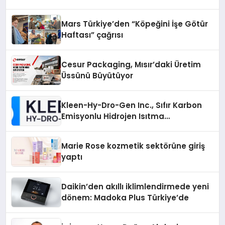
Mars Türkiye’den “Köpeğini İşe Götür
Haftası” çağrısı
Cesur Packaging, Mısır’daki Üretim
Üssünü Büyütüyor
Kleen-Hy-Dro-Gen Inc., Sıfır Karbon
Emisyonlu Hidrojen Isıtma
Teknolojisinde ISO ve TSSA
Düzenleyici Onaylarını Aldı
Marie Rose kozmetik sektörüne giriş
yaptı
Daikin’den akıllı iklimlendirmede yeni
dönem: Madoka Plus Türkiye’de