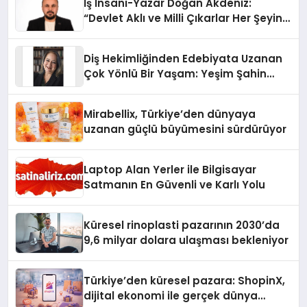
İş İnsanı-Yazar Doğan Akdeniz:
“Devlet Aklı ve Milli Çıkarlar Her Şeyin
Üzerindedir”
Diş Hekimliğinden Edebiyata Uzanan
Çok Yönlü Bir Yaşam: Yeşim Şahin
Yaman
Mirabellix, Türkiye’den dünyaya
uzanan güçlü büyümesini sürdürüyor
Laptop Alan Yerler ile Bilgisayar
Satmanın En Güvenli ve Karlı Yolu
Küresel rinoplasti pazarının 2030’da
9,6 milyar dolara ulaşması bekleniyor
Türkiye’den küresel pazara: ShopinX,
dijital ekonomi ile gerçek dünya