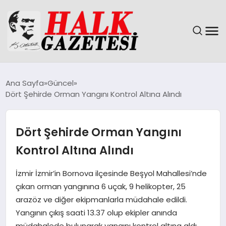
GÜNDEM
Ana Sayfa
Güncel
Dört Şehirde Orman Yangını Kontrol Altına Alındı
DÜNYA
EĞITIM
Dört Şehirde Orman Yangını
Kontrol Altına Alındı
EKONOMI
İzmir İzmir’in Bornova ilçesinde Beşyol Mahallesi’nde
MAGAZIN
çıkan orman yangınına 6 uçak, 9 helikopter, 25
arazöz ve diğer ekipmanlarla müdahale edildi.
SAĞLIK
Yangının çıkış saati 13.37 olup ekipler anında
müdahalede bulunarak yangını kontrol altına aldı.