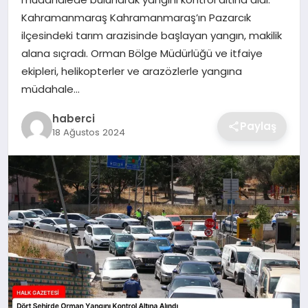
SIYASET
Kahramanmaraş Kahramanmaraş’ın Pazarcık
ilçesindeki tarım arazisinde başlayan yangın, makilik
SPOR
alana sıçradı. Orman Bölge Müdürlüğü ve itfaiye
ekipleri, helikopterler ve arazözlerle yangına
TEKNOLOJI
müdahale…
YAŞAM
haberci
Paylaş
18 Ağustos 2024