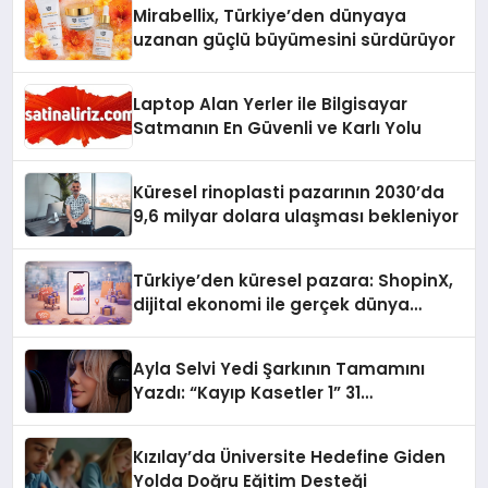
Mirabellix, Türkiye’den dünyaya
uzanan güçlü büyümesini sürdürüyor
Laptop Alan Yerler ile Bilgisayar
Satmanın En Güvenli ve Karlı Yolu
Küresel rinoplasti pazarının 2030’da
9,6 milyar dolara ulaşması bekleniyor
Türkiye’den küresel pazara: ShopinX,
dijital ekonomi ile gerçek dünya
alışverişini bir araya getirmeyi
hedefliyor
Ayla Selvi Yedi Şarkının Tamamını
Yazdı: “Kayıp Kasetler 1” 31
Temmuz’da Yayında
Kızılay’da Üniversite Hedefine Giden
Yolda Doğru Eğitim Desteği