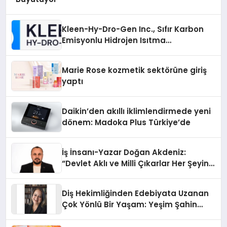
Kleen-Hy-Dro-Gen Inc., Sıfır Karbon
Emisyonlu Hidrojen Isıtma
Teknolojisinde ISO ve TSSA
Düzenleyici Onaylarını Aldı
Marie Rose kozmetik sektörüne giriş
yaptı
Daikin’den akıllı iklimlendirmede yeni
dönem: Madoka Plus Türkiye’de
İş İnsanı-Yazar Doğan Akdeniz:
“Devlet Aklı ve Milli Çıkarlar Her Şeyin
Üzerindedir”
Diş Hekimliğinden Edebiyata Uzanan
Çok Yönlü Bir Yaşam: Yeşim Şahin
Yaman