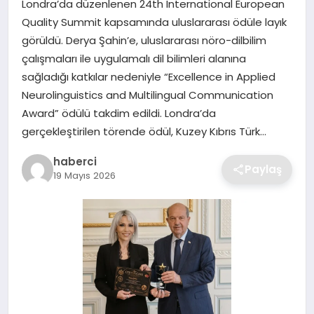
Londra’da düzenlenen 24th International European
SIYASET
Quality Summit kapsamında uluslararası ödüle layık
görüldü. Derya Şahin’e, uluslararası nöro-dilbilim
SPOR
çalışmaları ile uygulamalı dil bilimleri alanına
sağladığı katkılar nedeniyle “Excellence in Applied
TEKNOLOJI
Neurolinguistics and Multilingual Communication
Award” ödülü takdim edildi. Londra’da
YAŞAM
gerçekleştirilen törende ödül, Kuzey Kıbrıs Türk…
haberci
Paylaş
19 Mayıs 2026