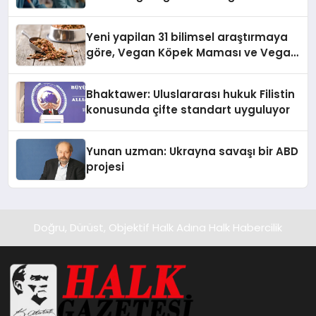
Yeni yapilan 31 bilimsel araştırmaya
göre, Vegan Köpek Maması ve Vegan
Kedi Mamasının İyi Sindirildiğini
Ortaya Koydu
Bhaktawer: Uluslararası hukuk Filistin
konusunda çifte standart uyguluyor
Yunan uzman: Ukrayna savaşı bir ABD
projesi
Doğru, Dürüst, Objektif Halk Adına Halk Habercilik