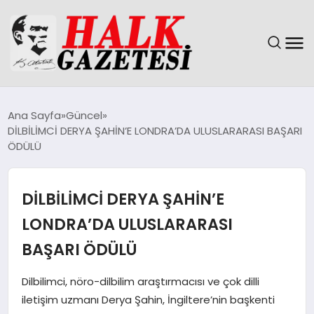
GÜNDEM
Ana Sayfa
Güncel
DİLBİLİMCİ DERYA ŞAHİN’E LONDRA’DA ULUSLARARASI BAŞARI
DÜNYA
ÖDÜLÜ
EĞITIM
DİLBİLİMCİ DERYA ŞAHİN’E
EKONOMI
LONDRA’DA ULUSLARARASI
BAŞARI ÖDÜLÜ
MAGAZIN
Dilbilimci, nöro-dilbilim araştırmacısı ve çok dilli
SAĞLIK
iletişim uzmanı Derya Şahin, İngiltere’nin başkenti