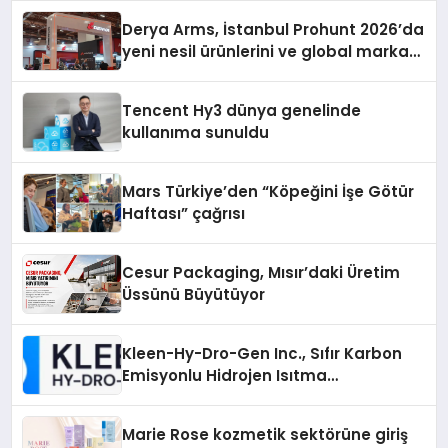
Derya Arms, İstanbul Prohunt 2026’da
yeni nesil ürünlerini ve global marka
vizyonunu sergiledi
Tencent Hy3 dünya genelinde
kullanıma sunuldu
Mars Türkiye’den “Köpeğini İşe Götür
Haftası” çağrısı
Cesur Packaging, Mısır’daki Üretim
Üssünü Büyütüyor
Kleen-Hy-Dro-Gen Inc., Sıfır Karbon
Emisyonlu Hidrojen Isıtma
Teknolojisinde ISO ve TSSA
Düzenleyici Onaylarını Aldı
Marie Rose kozmetik sektörüne giriş