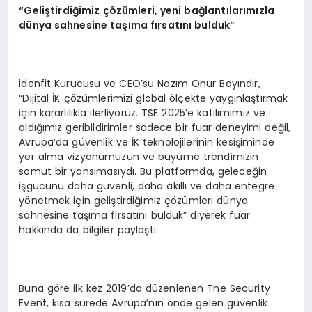
“
Geli
ş
tirdi
ğ
imiz
çö
z
ü
mleri, yeni bağlantılarımızla
d
ü
nya sahnesine ta
şı
ma f
ı
rsat
ı
n
ı
bulduk
”
idenfit Kurucusu ve CEO’su Nazım Onur Bayındır,
“Dijital İK çözümlerimizi global ölçekte yaygınlaştırmak
için kararlılıkla ilerliyoruz. TSE 2025’e katılımımız ve
aldığımız geribildirimler sadece bir fuar deneyimi değil,
Avrupa’da güvenlik ve İK teknolojilerinin kesişiminde
yer alma vizyonumuzun ve büyüme trendimizin
somut bir yansımasıydı. Bu platformda, geleceğin
işgücünü daha güvenli, daha akıllı ve daha entegre
yönetmek için geliştirdiğimiz çözümleri dünya
sahnesine taşıma fırsatını bulduk” diyerek fuar
hakkında da bilgiler paylaştı.
Buna göre ilk kez 2019’da düzenlenen The Security
Event, kısa sürede Avrupa’nın önde gelen güvenlik