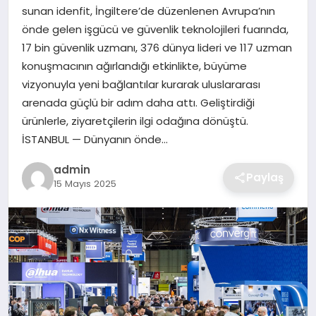
SIYASET
sunan idenfit, İngiltere’de düzenlenen Avrupa’nın
önde gelen işgücü ve güvenlik teknolojileri fuarında,
SPOR
17 bin güvenlik uzmanı, 376 dünya lideri ve 117 uzman
konuşmacının ağırlandığı etkinlikte, büyüme
TEKNOLOJI
vizyonuyla yeni bağlantılar kurarak uluslararası
arenada güçlü bir adım daha attı. Geliştirdiği
YAŞAM
ürünlerle, ziyaretçilerin ilgi odağına dönüştü.
İSTANBUL — Dünyanın önde…
admin
Paylaş
15 Mayıs 2025