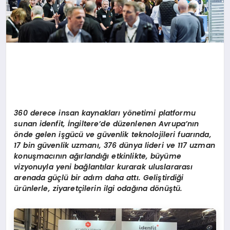
360 derece insan kaynaklar
ı
y
ö
netimi platformu
sunan idenfit,
İ
ngiltere
’
de d
ü
zenlenen Avrupa
’
n
ı
n
ö
nde gelen i
ş
g
ü
c
ü ve
g
ü
venlik teknolojileri fuar
ı
n
da,
17 bin g
ü
venlik uzman
ı
, 376 dünya lideri ve 117 uzman
konuş
mac
ının ağı
rland
ığı etkinlikte, büyüme
vizyonuyla yeni bağlantılar kurarak uluslararası
arenada g
üçlü bir adım daha attı. Geliştirdiği
ürünlerle, ziyaretçilerin ilgi odağı
na d
ö
nüştü.