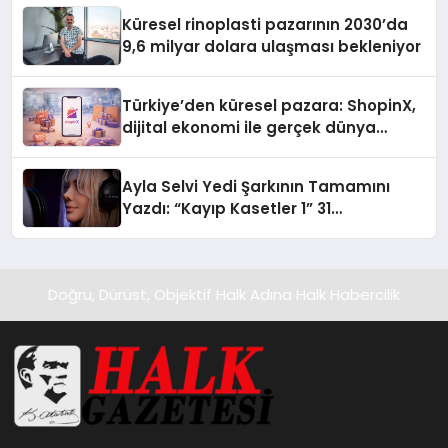
Küresel rinoplasti pazarının 2030’da
9,6 milyar dolara ulaşması bekleniyor
Türkiye’den küresel pazara: ShopinX,
dijital ekonomi ile gerçek dünya
alışverişini bir araya getirmeyi
hedefliyor
Ayla Selvi Yedi Şarkının Tamamını
Yazdı: “Kayıp Kasetler 1” 31
Temmuz’da Yayında
Doğru, Dürüst, Objektif Halk Adına Halk Habercilik