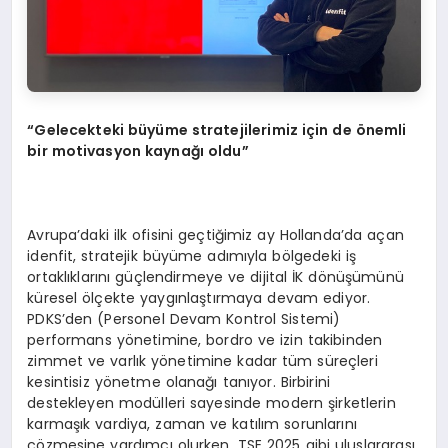
“
Gelecekteki b
ü
y
ü
me stratejilerimiz i
ç
in de
ö
nemli
bir motivasyon kayna
ğı
oldu
”
Avrupa’daki ilk ofisini geçtiğimiz ay Hollanda’da açan
idenfit, stratejik büyüme adımıyla bölgedeki iş
ortaklıklarını güçlendirmeye ve dijital İK dönüşümünü
küresel ölçekte yaygınlaştırmaya devam ediyor.
PDKS’den (Personel Devam Kontrol Sistemi)
performans yönetimine, bordro ve izin takibinden
zimmet ve varlık yönetimine kadar tüm süreçleri
kesintisiz yönetme olanağı tanıyor. Birbirini
destekleyen modülleri sayesinde modern şirketlerin
karmaşık vardiya, zaman ve katılım sorunlarını
çözmesine yardımcı olurken, TSE 2025 gibi uluslararası