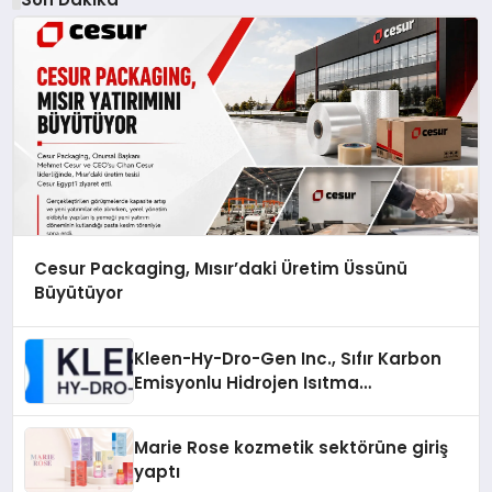
Cesur Packaging, Mısır’daki Üretim Üssünü
Büyütüyor
Kleen-Hy-Dro-Gen Inc., Sıfır Karbon
Emisyonlu Hidrojen Isıtma
Teknolojisinde ISO ve TSSA
Düzenleyici Onaylarını Aldı
Marie Rose kozmetik sektörüne giriş
yaptı