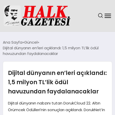
GÜNDEM
Ana Sayfa
Güncel
Dijital dünyanın en’leri açıklandı: 1,5 milyon TL’lik ödül
DÜNYA
havuzundan faydalanacaklar
EĞITIM
Dijital dünyanın en’leri açıklandı:
EKONOMI
1,5 milyon TL’lik ödül
havuzundan faydalanacaklar
MAGAZIN
Dijital dünyanın nabzını tutan DorukCloud 22. Altın
SAĞLIK
Örümcek Ödülleri’nin sonuçları açıklandı. DorukNet’in