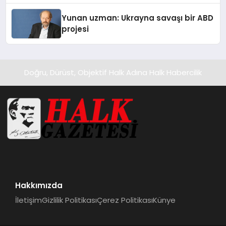
Yunan uzman: Ukrayna savaşı bir ABD
projesi
Doğru, Dürüst, Objektif Halk Adına Halk Habercilik
Hakkımızda
İletişim
Gizlilik Politikası
Çerez Politikası
Künye