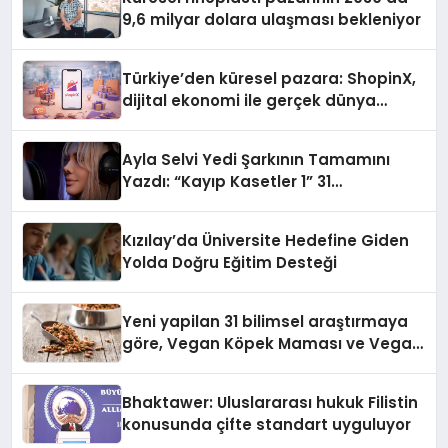
9,6 milyar dolara ulaşması bekleniyor
Türkiye’den küresel pazara: ShopinX,
dijital ekonomi ile gerçek dünya
alışverişini bir araya getirmeyi
hedefliyor
Ayla Selvi Yedi Şarkının Tamamını
Yazdı: “Kayıp Kasetler 1” 31
Temmuz’da Yayında
Kızılay’da Üniversite Hedefine Giden
Yolda Doğru Eğitim Desteği
Yeni yapilan 31 bilimsel araştırmaya
göre, Vegan Köpek Maması ve Vegan
Kedi Mamasının İyi Sindirildiğini
Ortaya Koydu
Bhaktawer: Uluslararası hukuk Filistin
konusunda çifte standart uyguluyor