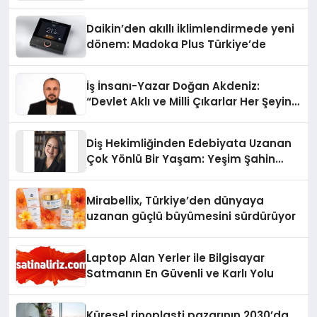
Daikin’den akıllı iklimlendirmede yeni
dönem: Madoka Plus Türkiye’de
İş İnsanı-Yazar Doğan Akdeniz:
“Devlet Aklı ve Milli Çıkarlar Her Şeyin
Üzerindedir”
Diş Hekimliğinden Edebiyata Uzanan
Çok Yönlü Bir Yaşam: Yeşim Şahin
Yaman
Mirabellix, Türkiye’den dünyaya
uzanan güçlü büyümesini sürdürüyor
Laptop Alan Yerler ile Bilgisayar
Satmanın En Güvenli ve Karlı Yolu
Küresel rinoplasti pazarının 2030’da